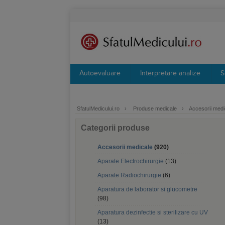
Autoevaluare
Interpretare analize
S
SfatulMedicului.ro
›
Produse medicale
›
Accesorii medi
Categorii produse
Accesorii medicale
(920)
Aparate Electrochirurgie
(13)
Aparate Radiochirurgie
(6)
Aparatura de laborator si glucometre
(98)
Aparatura dezinfectie si sterilizare cu UV
(13)