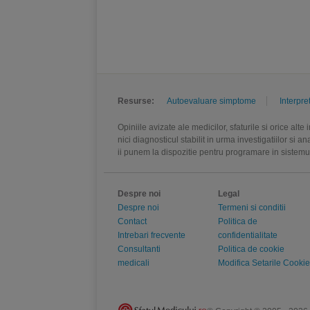
Resurse:
Autoevaluare simptome
Interpre
Opiniile avizate ale medicilor, sfaturile si orice alt
nici diagnosticul stabilit in urma investigatiilor si 
ii punem la dispozitie pentru programare in sistem
Despre noi
Legal
Despre noi
Termeni si conditii
Contact
Politica de
Intrebari frecvente
confidentialitate
Consultanti
Politica de cookie
medicali
Modifica Setarile Cookie