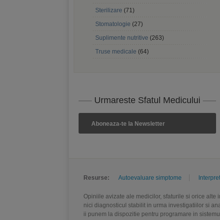
Sterilizare
(71)
Stomatologie
(27)
Suplimente nutritive
(263)
Truse medicale
(64)
Urmareste Sfatul Medicului
Aboneaza-te la Newsletter
Resurse:
Autoevaluare simptome
Interpre
Opiniile avizate ale medicilor, sfaturile si orice alt
nici diagnosticul stabilit in urma investigatiilor si 
ii punem la dispozitie pentru programare in sistem