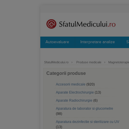
Autoevaluare
Interpretare analize
S
SfatulMedicului.ro
›
Produse medicale
›
Magnetoterapi
Categorii produse
Accesorii medicale
(920)
Aparate Electrochirurgie
(13)
Aparate Radiochirurgie
(6)
Aparatura de laborator si glucometre
(98)
Aparatura dezinfectie si sterilizare cu UV
(13)