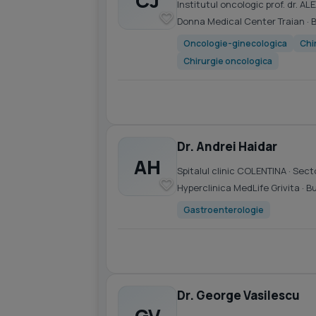
CJ
Institutul oncologic prof. dr.
Donna Medical Center Traian
· 
Oncologie-ginecologica
Chi
Chirurgie oncologica
Dr. Andrei Haidar
AH
Spitalul clinic COLENTINA
· Sect
Hyperclinica MedLife Grivita
· B
Gastroenterologie
Dr. George Vasilescu
GV