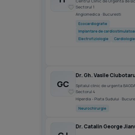
Centrul Clinic de Urgenta de B
Sectorul 1
Angiomedica
· Bucuresti
Ecocardiografie
Implantare de cardiostimulatoar
Electrofiziologie
Cardiologie
Dr. Gh. Vasile Ciubotar
GC
Spitalul clinic de urgenta BAGD
Sectorul 4
Hiperdia - Piata Sudului
· Bucure
Neurochirurgie
Dr. Catalin George Jian