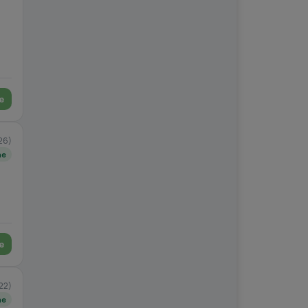
e
26)
ne
e
22)
ne