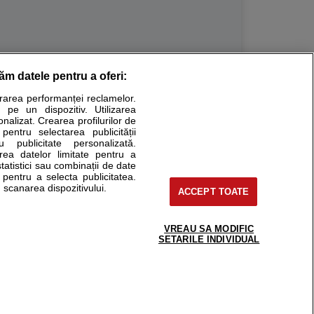
răm datele pentru a oferi:
Stiri medicale
urarea performanței reclamelor.
 pe un dispozitiv. Utilizarea
ucational. Ele nu pot substitui consultul medical direct si
onalizat. Crearea profilurilor de
a consultati fie medicul Dvs., fie unul dintre medicii pe care
 pentru selectarea publicității
u publicitate personalizată.
area datelor limitate pentru a
statistici sau combinații de date
e pentru a selecta publicitatea.
tru pacient
 scanarea dispozitivului.
ACCEPT TOATE
nici si cabinete
ta medic
reaba un medic
VREAU SA MODIFIC
support@sfatulmedicului.ro
SETARILE INDIVIDUAL
eoConsult
0374 109 268
ckmed - programari
dic