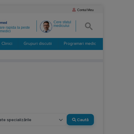
Contul Meu
Cere sfatul
medicului
re rapida la peste
medici
Clinici
Grupuri discutii
Programari medic
Caută