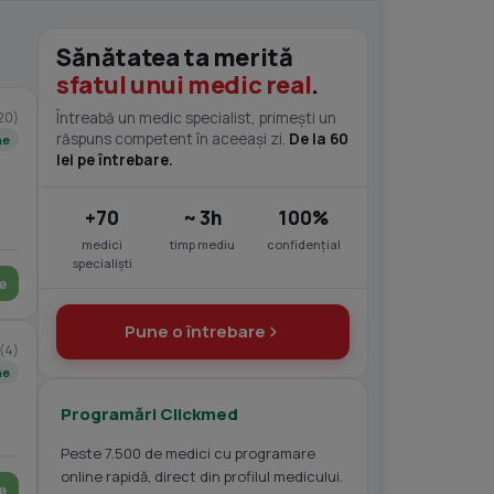
Sănătatea ta merită
sfatul unui medic real
.
20)
Întreabă un medic specialist, primești un
răspuns competent în aceeași zi.
De la 60
ne
lei pe întrebare.
+70
~ 3h
100%
medici
timp mediu
confidențial
specialiști
e
Pune o întrebare
(4)
ne
Programări Clickmed
Peste 7.500 de medici cu programare
online rapidă, direct din profilul medicului.
e