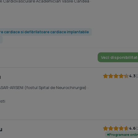
oli Cardiovasculare Academician Vasile Candea
·
e cardiace si defibrilatoare cardiace implantabile
Vezi disponibilitat
4.3
(
u
ASAR-ARSENI (fostul Spital de Neurochirurgie)
·
sti
4.6
(
u
Programare onli