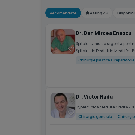
Recomandate
Rating 4+
Disponibi
Dr. Dan Mircea Enescu
Spitalul clinic de urgenta pen
Spitalul de Pediatrie MedLife
· 
Chirurgie plastica si reparatori
Dr. Victor Radu
Hyperclinica MedLife Grivita
· B
Chirurgie generala
Chirurgie