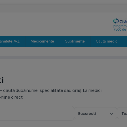
programa
7500 de 
anatate A-Z
Medicamente
Suplimente
Cauta medic
i
— caută după nume, specialitate sau oraș. La medicii
line direct.