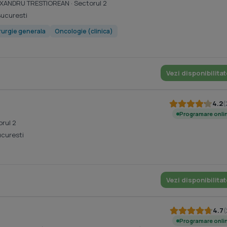
 ALEXANDRU TRESTIOREAN
· Sectorul 2
Bucuresti
rurgie generala
Oncologie (clinica)
Vezi disponibilitat
4.2
(
Programare onli
orul 2
ucuresti
Vezi disponibilitat
4.7
(
Programare onli