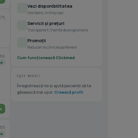
Vezi disponibilitatea
Ore libere, în timp real
(71)
Servicii și prețuri
Transparent, înainte de programare
Promoții
Reduceri la clinicile partenere
39)
Cum funcționează Clickmed
ne
EȘTI MEDIC?
Înregistrează-te și ajută pacienții să te
găsească mai ușor.
Creează profil
e
33)
ne