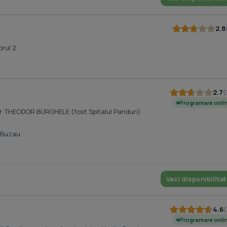
2.8
u
orul 2
2.7
(
Programare onli
. dr. THEODOR BURGHELE (fost Spitalul Panduri)
·
 Buzau
Vezi disponibilitat
4.6
(
Programare onli