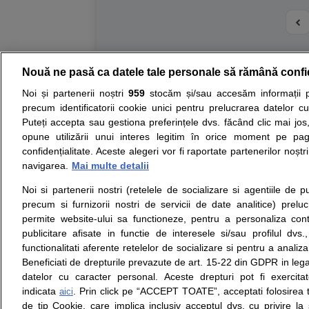
Nouă ne pasă ca datele tale personale să rămână confi
Resurse:
Autoevaluare simptome
Interpre
Noi și partenerii noștri
959
stocăm și/sau accesăm informații pe
precum identificatorii cookie unici pentru prelucrarea datelor c
Opiniile avizate ale medicilor, sfaturile si orice alt
Puteți accepta sau gestiona preferințele dvs. făcând clic mai jos,
nici diagnosticul stabilit in urma investigatiilor si 
opune utilizării unui interes legitim în orice moment pe pag
ii punem la dispozitie pentru programare in sistem
confidențialitate. Aceste alegeri vor fi raportate partenerilor noștr
navigarea.
Mai multe detalii
Despre noi
Legal
Noi si partenerii nostri (retelele de socializare si agentiile de p
Despre noi
Termeni si conditii
precum si furnizorii nostri de servicii de date analitice) prel
Contact
Politica de
permite website-ului sa functioneze, pentru a personaliza conti
Intrebari frecvente
confidentialitate
publicitare afisate in functie de interesele si/sau profilul dvs
Consultanti
Politica de cookie
functionalitati aferente retelelor de socializare si pentru a analiza
medicali
Modifica Setarile Cookie
Beneficiati de drepturile prevazute de art. 15-22 din GDPR in leg
datelor cu caracter personal. Aceste drepturi pot fi exercita
indicata
. Prin click pe “ACCEPT TOATE”, acceptati folosirea t
aici
de tip Cookie, care implica inclusiv acceptul dvs. cu privire l