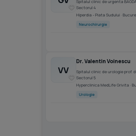
Spitalul clinic de urgenta BAGD
Sectorul 4
Hiperdia - Piata Sudului
· Bucure
Neurochirurgie
Dr. Valentin Voinescu
VV
Spitalul clinic de urologie prof
Sectorul 5
Hyperclinica MedLife Grivita
· B
Urologie