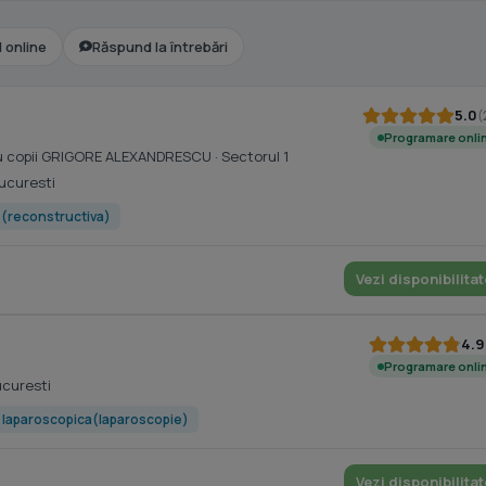
l online
Răspund la întrebări
5.0
(
Programare onli
tru copii GRIGORE ALEXANDRESCU
· Sectorul 1
Bucuresti
e (reconstructiva)
Vezi disponibilitat
4.9
Programare onli
ucuresti
 laparoscopica(laparoscopie)
Vezi disponibilitat