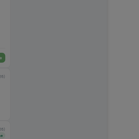
e
28)
28)
ne