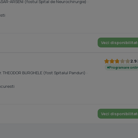
ASAR-ARSENI (fostul Spital de Neurochirurgie)
·
sti
Vezi disponibilitat
2.9
Programare onli
. dr. THEODOR BURGHELE (fost Spitalul Panduri)
·
ucuresti
Vezi disponibilitat