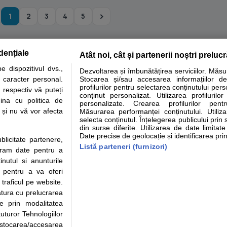
1
2
3
4
5
dențiale
Atât noi, cât și partenerii noștri preluc
tare analize
Specialitati medicale
Boli si afectiuni
Calculatoare
 dispozitivul dvs.,
Dezvoltarea și îmbunătățirea serviciilor. Măs
u caracter personal.
Stocarea și/sau accesarea informațiilor de
e informatii despre sanatate disponibile pe sfatulmedicului.ro au scop informativ si ed
profilurilor pentru selectarea conținutului pers
 respectiv vă puteți
analizelor medicale. Va sfatuim, ca pe langa informatia primita pe sfatulmedicului.ro s
conținut personalizat. Utilizarea profilurilor
ina cu politica de
personalizate. Crearea profilurilor pentr
ul de programari la medic Clickmed.
i și nu vă vor afecta
Măsurarea performanței conținutului. Utiliz
selecta conținutul. Înțelegerea publicului prin 
din surse diferite. Utilizarea de date limitat
Drepturile consumatorului
Parteneri
Pen
Date precise de geolocație și identificarea prin
ublicitate partenere,
Protectia consumatorilor -
Inscriere clinica
Cli
Listă parteneri (furnizori)
ucram date pentru a
ANPC
Creaza cont medic
Cau
nutul si anunturile
Solutionarea Alternativa a
Int
., pentru a va oferi
Litigiilor
Vid
 traficul pe website.
Parte din Grupul
Info consumator: 0800.080.999
Cli
atura cu prelucrarea
Formulare europene - CNAS
me
te prin modalitatea
Ministerul Sanatatii - ANMDM
uturor Tehnologiilor
a stocarea/accesarea