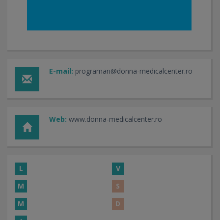
E-mail:
programari@donna-medicalcenter.ro
Web:
www.donna-medicalcenter.ro
L
V
M
S
M
D