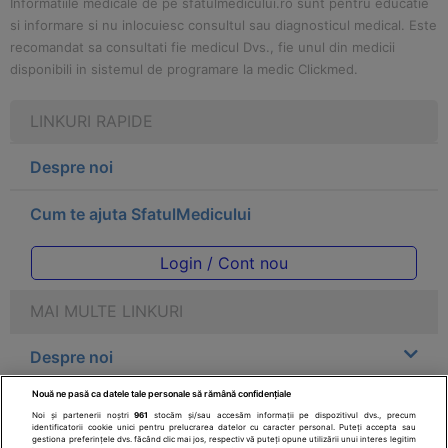
Informatiile medicale de pe sfatulmedicului.ro sunt pentru educatie
si informare si nu inlocuiesc consultul sau diagnosticul medical. Este
recomandat sa consultati fie medicul Dvs., fie unul din medicii
disponibili in sistemul de programare la medic Clickmed.
LINKURI RAPIDE
Despre noi
Cum te ajuta SfatulMedicului
Login / Cont nou
MAI MULTE LINKURI
Despre noi
Nouă ne pasă ca datele tale personale să rămână confidențiale
Legal
Noi și partenerii noștri
961
stocăm și/sau accesăm informații pe dispozitivul dvs., precum
identificatorii cookie unici pentru prelucrarea datelor cu caracter personal. Puteți accepta sau
gestiona preferințele dvs. făcând clic mai jos, respectiv vă puteți opune utilizării unui interes legitim