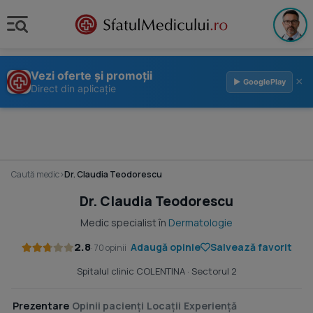
Vezi oferte și promoții
×
▶ GooglePlay
Direct din aplicație
Caută medic
›
Dr. Claudia Teodorescu
Dr. Claudia Teodorescu
Medic specialist în
Dermatologie
2.8
Adaugă opinie
Salvează favorit
· 70 opinii
Spitalul clinic COLENTINA
· Sectorul 2
Prezentare
Opinii pacienți
Locații
Experiență