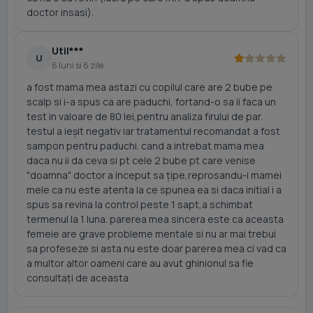
doctor insasi).
Util***
U
6 luni si 6 zile
a fost mama mea astazi cu copilul care are 2 bube pe
scalp si i-a spus ca are paduchi, fortand-o sa ii faca un
test in valoare de 80 lei,pentru analiza firului de par.
testul a ieșit negativ iar tratamentul recomandat a fost
sampon pentru paduchi. cand a intrebat mama mea
daca nu ii da ceva si pt cele 2 bube pt care venise
"doamna" doctor a inceput sa țipe,reprosandu-i mamei
mele ca nu este atenta la ce spunea ea si daca initial i a
spus sa revina la control peste 1 sapt,a schimbat
termenul la 1 luna. parerea mea sincera este ca aceasta
femeie are grave probleme mentale si nu ar mai trebui
sa profeseze si asta nu este doar parerea mea ci vad ca
a multor altor oameni care au avut ghinionul sa fie
consultați de aceasta