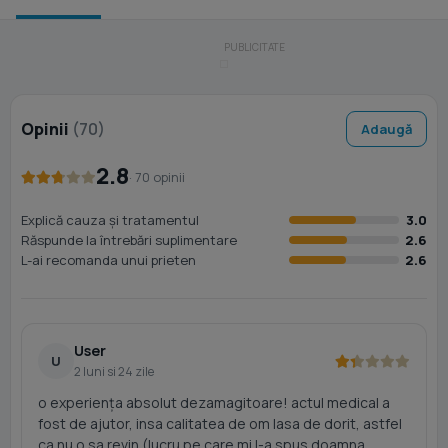
Opinii
(70)
Adaugă
2.8
· 70 opinii
Explică cauza și tratamentul
3.0
Răspunde la întrebări suplimentare
2.6
L-ai recomanda unui prieten
2.6
User
U
2 luni si 24 zile
o experiența absolut dezamagitoare! actul medical a
fost de ajutor, insa calitatea de om lasa de dorit, astfel
ca nu o sa revin (lucru pe care mi l-a spus doamna