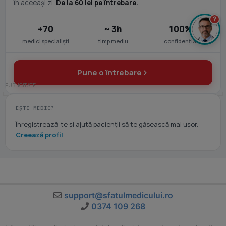
în aceeași zi.
De la 60 lei pe întrebare.
?
+70
~ 3h
100%
medici specialiști
timp mediu
confidențial
Pune o întrebare
EȘTI MEDIC?
Înregistrează-te și ajută pacienții să te găsească mai ușor.
Creează profil
support@sfatulmedicului.ro
0374 109 268