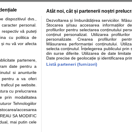
dențiale
Atât noi, cât și partenerii noștri preluc
tare analize
Specialitati medicale
Boli si afectiuni
Calculatoare
 dispozitivul dvs.,
Dezvoltarea și îmbunătățirea serviciilor. Măs
u caracter personal.
Stocarea și/sau accesarea informațiilor de
e informatii despre sanatate disponibile pe sfatulmedicului.ro au scop informativ si ed
profilurilor pentru selectarea conținutului pers
 respectiv vă puteți
analizelor medicale. Va sfatuim, ca pe langa informatia primita pe sfatulmedicului.ro s
conținut personalizat. Utilizarea profilurilor
ina cu politica de
personalizate. Crearea profilurilor pentr
ul de programari la medic Clickmed.
i și nu vă vor afecta
Măsurarea performanței conținutului. Utiliz
selecta conținutul. Înțelegerea publicului prin 
din surse diferite. Utilizarea de date limitat
Drepturile consumatorului
Parteneri
Pen
Date precise de geolocație și identificarea prin
ublicitate partenere,
Protectia consumatorilor -
Inscriere clinica
Cli
Listă parteneri (furnizori)
ucram date pentru a
ANPC
Creaza cont medic
Cau
nutul si anunturile
Solutionarea Alternativa a
Int
., pentru a va oferi
Litigiilor
Vid
 traficul pe website.
Parte din Grupul
Info consumator: 0800.080.999
Cli
atura cu prelucrarea
Formulare europene - CNAS
me
te prin modalitatea
Ministerul Sanatatii - ANMDM
uturor Tehnologiilor
a stocarea/accesarea
pe “VREAU SA MODIFIC
ual, mai putin cele
95/2018, cu sediul in Bucuresti, Bulevardul Pierre de Coubertin, Office Building,