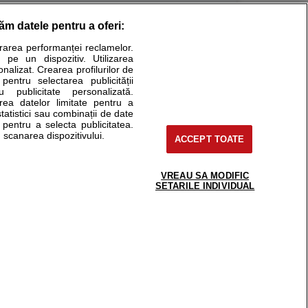
răm datele pentru a oferi:
Stiri medicale
urarea performanței reclamelor.
 pe un dispozitiv. Utilizarea
ucational. Ele nu pot substitui consultul medical direct si
onalizat. Crearea profilurilor de
a consultati fie medicul Dvs., fie unul dintre medicii pe care
 pentru selectarea publicității
u publicitate personalizată.
area datelor limitate pentru a
statistici sau combinații de date
e pentru a selecta publicitatea.
tru pacient
 scanarea dispozitivului.
ACCEPT TOATE
nici si cabinete
ta medic
reaba un medic
VREAU SA MODIFIC
support@sfatulmedicului.ro
SETARILE INDIVIDUAL
eoConsult
0374 109 268
ckmed - programari
dic
 Spatiul E6-11, etaj 6, sector 2, cod 021901