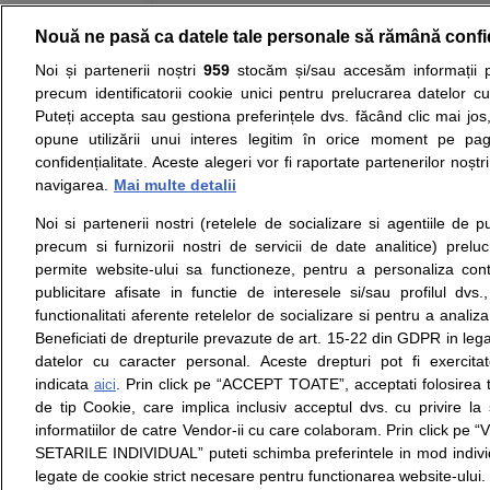
Nouă ne pasă ca datele tale personale să rămână confi
Resurse:
Autoevaluare simptome
Interpre
Noi și partenerii noștri
959
stocăm și/sau accesăm informații pe
precum identificatorii cookie unici pentru prelucrarea datelor c
Opiniile avizate ale medicilor, sfaturile si orice alt
Puteți accepta sau gestiona preferințele dvs. făcând clic mai jos,
nici diagnosticul stabilit in urma investigatiilor si 
opune utilizării unui interes legitim în orice moment pe pag
ii punem la dispozitie pentru programare in sistem
confidențialitate. Aceste alegeri vor fi raportate partenerilor noștr
navigarea.
Mai multe detalii
Despre noi
Legal
Noi si partenerii nostri (retelele de socializare si agentiile de p
Despre noi
Termeni si conditii
precum si furnizorii nostri de servicii de date analitice) prel
Contact
Politica de
permite website-ului sa functioneze, pentru a personaliza conti
Intrebari frecvente
confidentialitate
publicitare afisate in functie de interesele si/sau profilul dvs
Consultanti
Politica de cookie
functionalitati aferente retelelor de socializare si pentru a analiza
medicali
Modifica Setarile Cookie
Beneficiati de drepturile prevazute de art. 15-22 din GDPR in leg
datelor cu caracter personal. Aceste drepturi pot fi exercita
indicata
. Prin click pe “ACCEPT TOATE”, acceptati folosirea t
aici
de tip Cookie, care implica inclusiv acceptul dvs. cu privire l
© Copyright © 2005 - 2026
informatiilor de catre Vendor-ii cu care colaboram. Prin click 
SETARILE INDIVIDUAL” puteti schimba preferintele in mod individ
SFATUL MEDICULUI.ro S.A, CUI: RO 38847631, J40/19
legate de cookie strict necesare pentru functionarea website-ului.