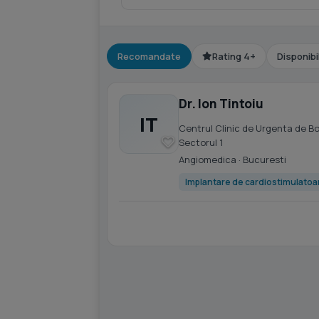
Recomandate
Rating 4+
Disponibi
Dr. Ion Tintoiu
IT
Centrul Clinic de Urgenta de B
Sectorul 1
Angiomedica
· Bucuresti
Implantare de cardiostimulatoar