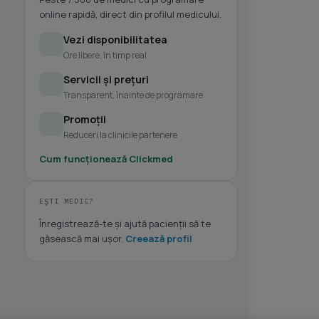
online rapidă, direct din profilul medicului.
Vezi disponibilitatea
Ore libere, în timp real
Servicii și prețuri
Transparent, înainte de programare
Promoții
Reduceri la clinicile partenere
Cum funcționează Clickmed
EȘTI MEDIC?
Înregistrează-te și ajută pacienții să te
găsească mai ușor.
Creează profil