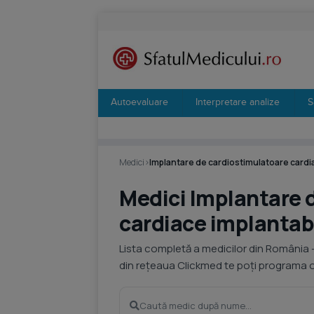
Autoevaluare
Interpretare analize
S
Medici
›
Implantare de cardiostimulatoare cardia
Medici Implantare d
cardiace implantab
Lista completă a medicilor din România 
din rețeaua Clickmed te poți programa on