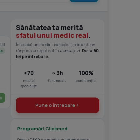
Sănătatea ta merită
sfatul unui medic real
.
33)
Întreabă un medic specialist, primești un
răspuns competent în aceeași zi.
De la 60
ne
lei pe întrebare.
+70
~ 3h
100%
medici
timp mediu
confidențial
specialiști
e
Pune o întrebare
Programări Clickmed
Peste 7.500 de medici cu programare