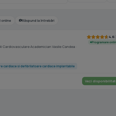
l online
Răspund la întrebări
4.6
(
Programare onli
oli Cardiovasculare Academician Vasile Candea
·
e cardiace si defibrilatoare cardiace implantabile
Vezi disponibilitat