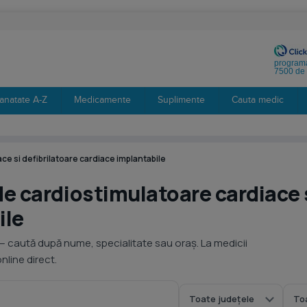
programa
7500 de 
anatate A-Z
Medicamente
Suplimente
Cauta medic
ce si defibrilatoare cardiace implantabile
e cardiostimulatoare cardiace s
ile
— caută după nume, specialitate sau oraș. La medicii
line direct.