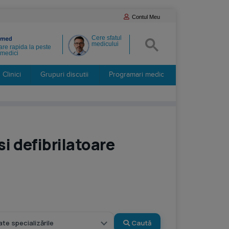
Contul Meu
Cere sfatul
medicului
re rapida la peste
medici
Clinici
Grupuri discutii
Programari medic
i defibrilatoare
Caută