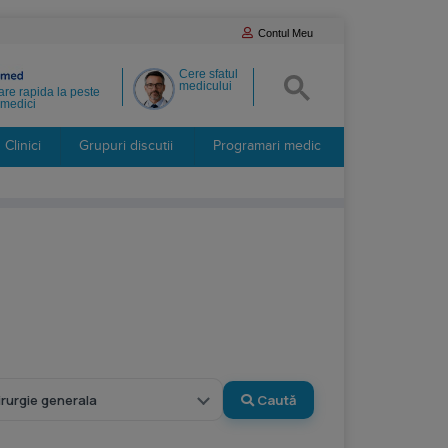
Contul Meu
Cere sfatul
medicului
re rapida la peste
medici
Clinici
Grupuri discutii
Programari medic
Caută