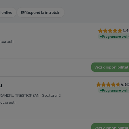
l online
Răspund la întrebări
4.9
Programare onli
ucuresti
Vezi disponibilitat
4.6
(
u
Programare onli
 ALEXANDRU TRESTIOREAN
· Sectorul 2
Bucuresti
Vezi disponibilitat