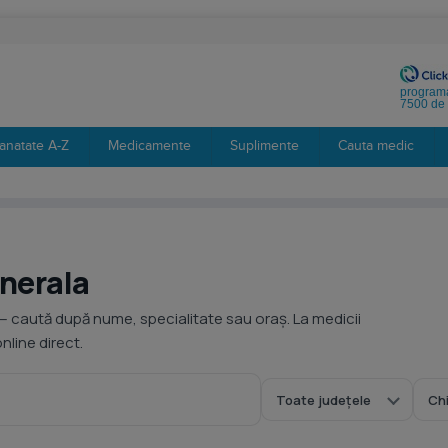
programa
7500 de 
anatate A-Z
Medicamente
Suplimente
Cauta medic
enerala
— caută după nume, specialitate sau oraș. La medicii
line direct.