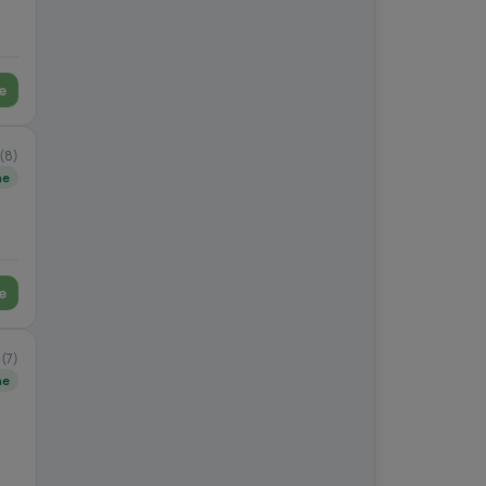
e
(8)
ne
e
3
(7)
ne