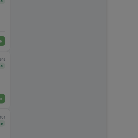
ne
e
(9)
ne
e
(8)
ne