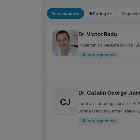
Recomandate
Rating 4+
Disponibi
Dr. Victor Radu
Hyperclinica MedLife Grivita
· B
Chirurgie generala
Dr. Catalin George Jian
CJ
Institutul oncologic prof. dr.
Donna Medical Center Traian
· 
Chirurgie generala