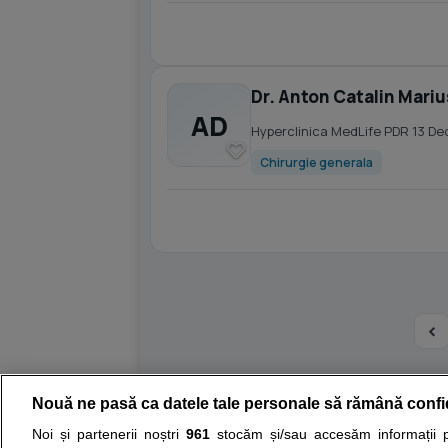
Dr. Anton Catalin Mari
AD
Hyperclinica MedLife PDR 13 D
Chirurgie generala
Nouă ne pasă ca datele tale personale să rămână confi
Resurse:
Autoevaluare simptome
Interpre
Noi și partenerii noștri
961
stocăm și/sau accesăm informații pe