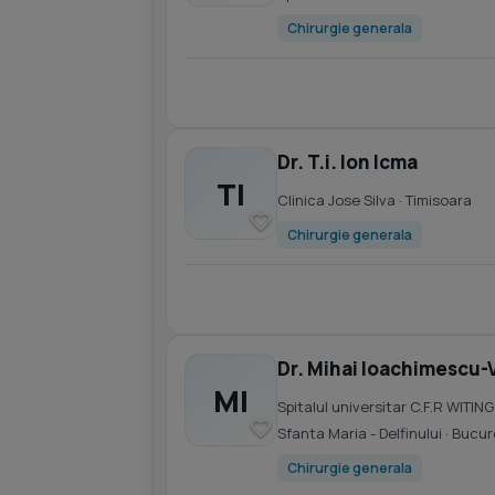
Chirurgie generala
Dr. T.i. Ion Icma
TI
Clinica Jose Silva
· Timisoara
Chirurgie generala
Dr. Mihai Ioachimescu-
MI
Spitalul universitar C.F.R WITING
Sfanta Maria - Delfinului
· Bucur
Chirurgie generala