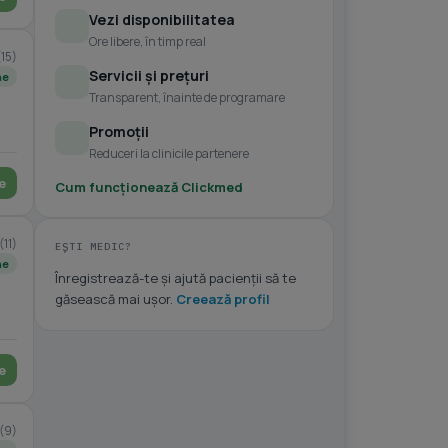
Vezi disponibilitatea
Ore libere, în timp real
(15)
Servicii și prețuri
ne
Transparent, înainte de programare
Promoții
Reduceri la clinicile partenere
e
Cum funcționează Clickmed
(11)
EȘTI MEDIC?
ne
Înregistrează-te și ajută pacienții să te
găsească mai ușor.
Creează profil
e
(9)