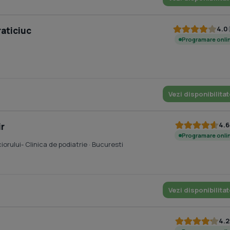
4.0
raticiuc
Programare onli
Vezi disponibilitat
4.6
ir
Programare onli
ciorului- Clinica de podiatrie
· Bucuresti
Vezi disponibilitat
4.2