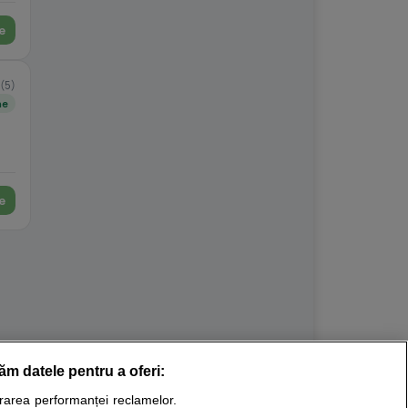
e
(5)
ne
e
răm datele pentru a oferi:
Stiri medicale
urarea performanței reclamelor.