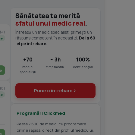
Sănătatea ta merită
sfatul unui medic real
.
(4)
Întreabă un medic specialist, primești un
răspuns competent în aceeași zi.
De la 60
ne
lei pe întrebare.
+70
~ 3h
100%
medici
timp mediu
confidențial
e
specialiști
28)
Pune o întrebare
ne
Programări Clickmed
Peste 7.500 de medici cu programare
online rapidă, direct din profilul medicului.
e