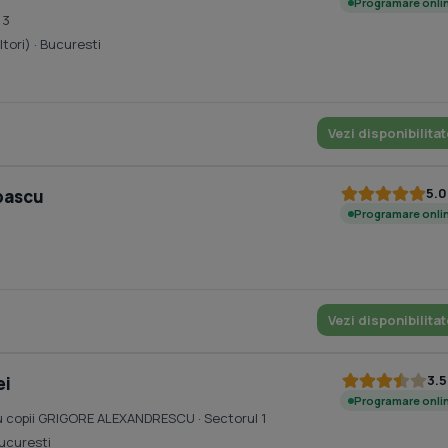
Programare onli
 3
ltori)
· Bucuresti
Vezi disponibilitat
5.0
upascu
Programare onli
Vezi disponibilitat
3.5
ei
Programare onli
tru copii GRIGORE ALEXANDRESCU
· Sectorul 1
Bucuresti