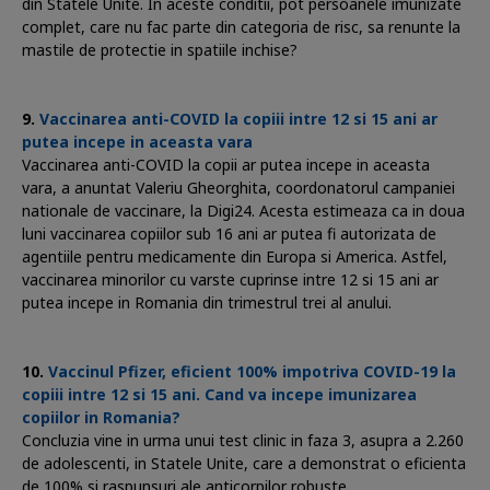
din Statele Unite. In aceste conditii, pot persoanele imunizate
complet, care nu fac parte din categoria de risc, sa renunte la
mastile de protectie in spatiile inchise?
Vaccinarea anti-COVID la copiii intre 12 si 15 ani ar
putea incepe in aceasta vara
Vaccinarea anti-COVID la copii ar putea incepe in aceasta
vara, a anuntat Valeriu Gheorghita, coordonatorul campaniei
nationale de vaccinare, la Digi24. Acesta estimeaza ca in doua
luni vaccinarea copiilor sub 16 ani ar putea fi autorizata de
agentiile pentru medicamente din Europa si America. Astfel,
vaccinarea minorilor cu varste cuprinse intre 12 si 15 ani ar
putea incepe in Romania din trimestrul trei al anului.
Vaccinul Pfizer, eficient 100% impotriva COVID-19 la
copiii intre 12 si 15 ani. Cand va incepe imunizarea
copiilor in Romania?
Concluzia vine in urma unui test clinic in faza 3, asupra a 2.260
de adolescenti, in Statele Unite, care a demonstrat o eficienta
de 100% si raspunsuri ale anticorpilor robuste.