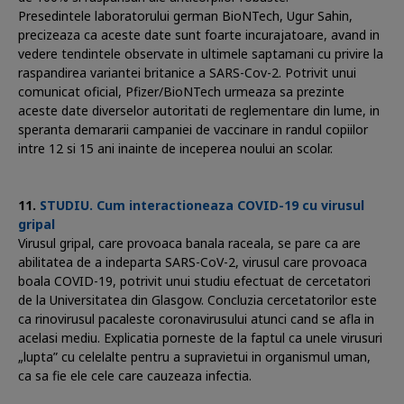
Presedintele laboratorului german BioNTech, Ugur Sahin,
precizeaza ca aceste date sunt foarte incurajatoare, avand in
vedere tendintele observate in ultimele saptamani cu privire la
raspandirea variantei britanice a SARS-Cov-2. Potrivit unui
comunicat oficial, Pfizer/BioNTech urmeaza sa prezinte
aceste date diverselor autoritati de reglementare din lume, in
speranta demararii campaniei de vaccinare in randul copiilor
intre 12 si 15 ani inainte de inceperea noului an scolar.
STUDIU. Cum interactioneaza COVID-19 cu virusul
gripal
Virusul gripal, care provoaca banala raceala, se pare ca are
abilitatea de a indeparta SARS-CoV-2, virusul care provoaca
boala COVID-19, potrivit unui studiu efectuat de cercetatori
de la Universitatea din Glasgow. Concluzia cercetatorilor este
ca rinovirusul pacaleste coronavirusului atunci cand se afla in
acelasi mediu. Explicatia porneste de la faptul ca unele virusuri
„lupta” cu celelalte pentru a supravietui in organismul uman,
ca sa fie ele cele care cauzeaza infectia.