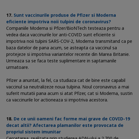
Sunt vaccinurile produse de Pfizer si Moderna
eficiente impotriva noii tulpini de coronavirus?
Companiile Moderna si Pfizer/BioNTech testeaza pentru a
vedea daca vaccinurile lor anti-COVID sunt eficiente si
impotriva noii tulpini SARS-COV-2, Moderna transmitand ca pe
baza datelor de pana acum, se asteapta ca vaccinul sa
protejeze si impotriva variantelor recente din Marea Britanie.
Urmeaza sa se faca teste suplimentare in saptamanile
urmatoare.
Pfizer a anuntat, la fel, ca studiaza cat de bine este capabil
vaccinul sa neutralizeze noua tulpina. Noul coronavirus a mai
suferit mutatii pana acum si atat Pfizer, cat si Moderna, sustin
ca vaccinurile lor actioneaza si impotriva acestora.
De ce unii oameni fac forme mai grave de COVID-19
decat altii? Afectarea plamanilor este provocata de
propriul sistem imunitar
Cercetarea, realizata prin studierea ADN-ului a 2.700 de