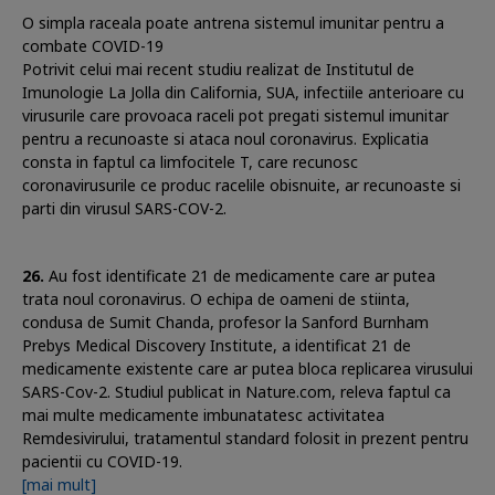
O simpla raceala poate antrena sistemul imunitar pentru a
combate COVID-19
Potrivit celui mai recent studiu realizat de Institutul de
Imunologie La Jolla din California, SUA, infectiile anterioare cu
virusurile care provoaca raceli pot pregati sistemul imunitar
pentru a recunoaste si ataca noul coronavirus. Explicatia
consta in faptul ca limfocitele T, care recunosc
coronavirusurile ce produc racelile obisnuite, ar recunoaste si
parti din virusul SARS-COV-2.
Au fost identificate 21 de medicamente care ar putea
trata noul coronavirus. O echipa de oameni de stiinta,
condusa de Sumit Chanda, profesor la Sanford Burnham
Prebys Medical Discovery Institute, a identificat 21 de
medicamente existente care ar putea bloca replicarea virusului
SARS-Cov-2. Studiul publicat in Nature.com, releva faptul ca
mai multe medicamente imbunatatesc activitatea
Remdesivirului, tratamentul standard folosit in prezent pentru
pacientii cu COVID-19.
[mai mult]