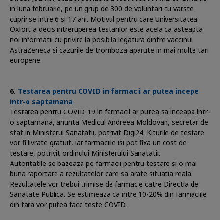
in luna februarie, pe un grup de 300 de voluntari cu varste
cuprinse intre 6 si 17 ani. Motivul pentru care Universitatea
Oxfort a decis intreruperea testarilor este acela ca asteapta
noi informatii cu privire la posibila legatura dintre vaccinul
AstraZeneca si cazurile de tromboza aparute in mai multe tari
europene.
Testarea pentru COVID in farmacii ar putea incepe
intr-o saptamana
Testarea pentru COVID-19 in farmacii ar putea sa inceapa intr-
o saptamana, anunta Medicul Andreea Moldovan, secretar de
stat in Ministerul Sanatatii, potrivit Digi24. Kiturile de testare
vor fi livrate gratuit, iar farmaciile isi pot fixa un cost de
testare, potrivit ordinului Ministerului Sanatatii.
Autoritatile se bazeaza pe farmacii pentru testare si o mai
buna raportare a rezultatelor care sa arate situatia reala.
Rezultatele vor trebui trimise de farmacie catre Directia de
Sanatate Publica. Se estimeaza ca intre 10-20% din farmaciile
din tara vor putea face teste COVID.