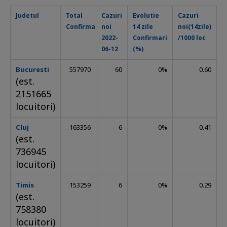
Judetul
Total
Cazuri
Evolutie
Cazuri
C
Confirmari
noi
14 zile
noi(14zile)
t
2022-
Confirmari
/1000 loc
1
06-12
(%)
l
Bucuresti
557970
60
0%
0.60
(est.
2151665
locuitori)
Cluj
163356
6
0%
0.41
(est.
736945
locuitori)
Timis
153259
6
0%
0.29
(est.
758380
locuitori)