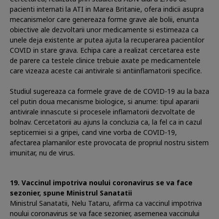
pacienti internati la ATI in Marea Britanie, ofera indicii asupra
mecanismelor care genereaza forme grave ale bolii, enunta
obiective ale dezvoltarii unor medicamente si estimeaza ca
unele deja existente ar putea ajuta la recuperarea pacientilor
COVID in stare grava. Echipa care a realizat cercetarea este
de parere ca testele clinice trebuie axate pe medicamentele
care vizeaza aceste cai antivirale si antiinflamatorii specifice.
Studiul sugereaza ca formele grave de de COVID-19 au la baza
cel putin doua mecanisme biologice, si anume: tipul apararii
antivirale innascute si procesele inflamatorii dezvoltate de
bolnav. Cercetatorii au ajuns la concluzia ca, la fel ca in cazul
septicemiei si a gripei, cand vine vorba de COVID-19,
afectarea plamanilor este provocata de propriul nostru sistem
imunitar, nu de virus.
Vaccinul impotriva noului coronavirus se va face
sezonier, spune Ministrul Sanatatii
Ministrul Sanatatii, Nelu Tataru, afirma ca vaccinul impotriva
noului coronavirus se va face sezonier, asemenea vaccinului