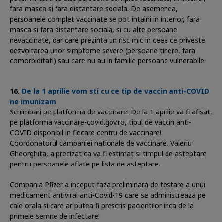
fara masca si fara distantare sociala. De asemenea,
persoanele complet vaccinate se pot intalni in interior, fara
masca si fara distantare sociala, si cu alte persoane
nevaccinate, dar care prezinta un risc mic in ceea ce priveste
dezvoltarea unor simptome severe (persoane tinere, fara
comorbiditati) sau care nu au in familie persoane vulnerabile.
De la 1 aprilie vom sti cu ce tip de vaccin anti-COVID
ne imunizam
Schimbari pe platforma de vaccinare! De la 1 aprilie va fi afisat,
pe platforma vaccinare-covid.gov.ro, tipul de vaccin anti-
COVID disponibil in fiecare centru de vaccinare!
Coordonatorul campaniei nationale de vaccinare, Valeriu
Gheorghita, a precizat ca va fi estimat si timpul de asteptare
pentru persoanele aflate pe lista de asteptare.
Compania Pfizer a inceput faza preliminara de testare a unui
medicament antiviral anti-Covid-19 care se administreaza pe
cale orala si care ar putea fi prescris pacientilor inca de la
primele semne de infectare!