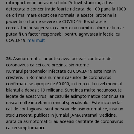
rol important in agravarea bolii. Potrivit studiului, a fost
detectata o concentratie foarte ridicata, de 100 pana la 1000
de ori mai mare decat cea normala, a acestei proteine la
pacientii cu forme severe de COVID-19. Rezultatele
cercetatorilor sugereaza ca proteina numita calprotectina ar
putea fi un factor responsabil pentru agravarea infectiei cu
COVID-19.
mai mult
Asimptomaticii ar putea avea aceeasi cantitate de
coronavirus ca cei care prezinta simptome
Numarul persoanelor infectate cu COVID-19 este inca in
crestere. In Romania numarul cazurilor de coronavirus
confirmate se apropie de 60.000, in timp ce la nivel mondial
bilantul a depasit 19 milioane. Sunt inca multe necunoscute
legate de acest virus, iar cazurile asimptomatice continua sa
nasca multe intrebari in randul specialistilor. Este inca neclar
cat de contagioase sunt persoanele asimptomatice, insa un
studiu recent, publicat in jurnalul JAMA Internal Medicine,
arata ca asimptomaticii au aceeasi cantitate de coronavirus
ca cei simptomatici.