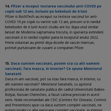
Pfizer a inceput testarea vaccinului anti-COVID pe
copiii sub 12 ani, inclusiv pe bebelusii de 6 luni
Pfizer si BioNTech au inceput sa testeze vaccinul lor anti-
COVID 19 pe copiii cu varste sub 12 ani, precum si in randul
bebelusilor de 6 luni! Acest studiu are loc dupa unul similar
lansat de Moderna saptamana trecuta, in speranta extinderii
vaccinarii si in randul copiilor pana la inceputul anului 2022.
Primii voluntari au primit deja dozele de vaccin miercuri,
potrivit purtatoarei de cuvant a companiei Pfizer.
Daca suntem vaccinati, putem sta cu alti oameni
vaccinati, fara masca, in interior? Ce spune Ministerul
Sanatatii
Daca m-am vaccinat, pot sa stau fara masca, in interior, cu
alti oameni vaccinati? Ministerul Sanatatii, cu ajutorul
profesorului de sanatate publica din cadrul Universitatii Babes-
Bolyai, Razvan Chereches, a facut cateva precizari in acest
sens. Noile recomandari ale CDC (Centers for Disease, Control
and Prevention) spun ca daca suntem complet vaccinati, ne
putem intalni cu alte persoane complet vaccinate, in interior,