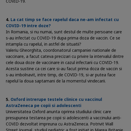
COVID-19.
La cat timp se face rapelul daca ne-am infectat cu
COVID-19 intre doze?
In Romania, si nu numai, sunt destul de multe persoane care
s-au infectat cu COVID-19 dupa prima doza de vaccin. Ce se
intampla cu rapelul, in astfel de situatii?
Valeriu Gheorghita, coordonatorul campaniei nationale de
vaccinare, a facut cateva precizari cu privire la intervalul dintre
cele doua doze de vaccinare in cazul infectarii cu COVID-19.
Acesta sustine ca cei care si-au facut prima doza de vaccin si
s-au imbolnavit, intre timp, de COVID-19, si-ar putea face
rapelul la doua saptamani de la momentul vindecarii.
Oxford intrerupe testele clinice cu vaccinul
AstraZeneca pe copii si adolescenti
Universitatea Oxford anunta oprirea studiului clinic care
presupunea testarea pe copii si adolescenti a vaccinului anti-
COVID dezvoltat impreuna cu AstraZeneca. Potrivit Wall
Street Journal, studiul pediatric a fost initiat in Marea Britanie