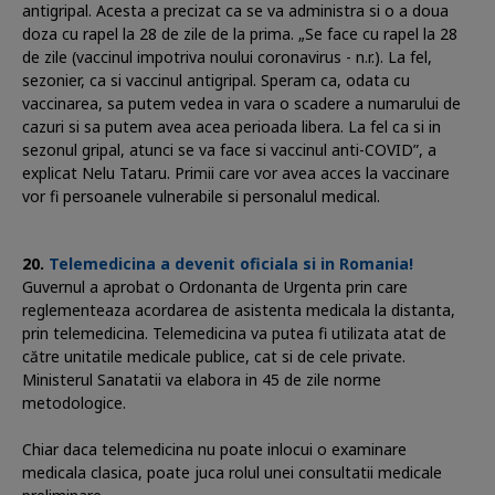
antigripal. Acesta a precizat ca se va administra si o a doua
doza cu rapel la 28 de zile de la prima. „Se face cu rapel la 28
de zile (vaccinul impotriva noului coronavirus - n.r.). La fel,
sezonier, ca si vaccinul antigripal. Speram ca, odata cu
vaccinarea, sa putem vedea in vara o scadere a numarului de
cazuri si sa putem avea acea perioada libera. La fel ca si in
sezonul gripal, atunci se va face si vaccinul anti-COVID”, a
explicat Nelu Tataru. Primii care vor avea acces la vaccinare
vor fi persoanele vulnerabile si personalul medical.
Telemedicina a devenit oficiala si in Romania!
Guvernul a aprobat o Ordonanta de Urgenta prin care
reglementeaza acordarea de asistenta medicala la distanta,
prin telemedicina. Telemedicina va putea fi utilizata atat de
către unitatile medicale publice, cat si de cele private.
Ministerul Sanatatii va elabora in 45 de zile norme
metodologice.
Chiar daca telemedicina nu poate inlocui o examinare
medicala clasica, poate juca rolul unei consultatii medicale