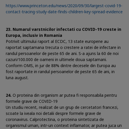
https://www.princeton.edu/news/2020/09/30/largest-covid-19-
contact-tracing-study-date-finds-children-key-spread-evidence
Numarul varstnicilor infectati cu COVID-19 creste in
Europa, inclusiv in Romania
Potrivit ultimului raport al ECDC, 13 state europene au
raportat saptamana trecuta o crestere a ratei de infectare in
randul persoanelor de peste 65 de ani. S-a ajuns la 60 de noi
cazuri/100.000 de oameni in ultimele doua saptamani.
Conform OMS, in jur de 88% dintre decesele din Europa au
fost raportate in randul persoanelor de peste 65 de ani, in
luna august.
O proteina din organism ar putea fi responsabila pentru
formele grave de COVID-19
Un studiu recent, realizat de un grup de cercetatori francezi,
scoate la iveala noi detalii despre formele grave de
coronavirus. Calprotectina, o proteina sintetizata de
organismul uman, intr-un context inflamator, ar putea juca un