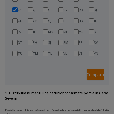
CS
CJ
CT
CV
DB
DJ
GL
GR
GJ
HR
HD
IL
IS
IF
MM
MH
MS
NT
OT
PH
SJ
SM
SB
SV
TR
TM
TL
VL
VS
VN
1. Distributia numarului de cazurilor confirmate pe zile in Caras
Severin