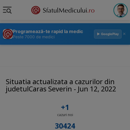
Programează-te rapid la medic
×
▶ GooglePlay
Peste 7000 de medici
Situatia actualizata a cazurilor din
judetulCaras Severin - Jun 12, 2022
+1
cazuri noi
30424