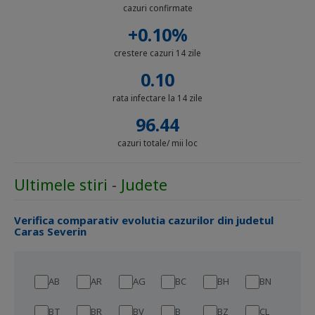
cazuri confirmate
+0.10%
crestere cazuri 14 zile
0.10
rata infectare la 14 zile
96.44
cazuri totale/ mii loc
Ultimele stiri
-
Judete
Verifica comparativ evolutia cazurilor din judetul
Caras Severin
AB
AR
AG
BC
BH
BN
BT
BR
BV
B
BZ
CL