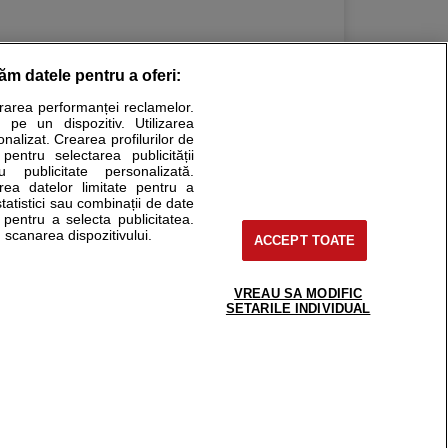
răm datele pentru a oferi:
Stiri medicale
urarea performanței reclamelor.
 pe un dispozitiv. Utilizarea
ucational. Ele nu pot substitui consultul medical direct si
onalizat. Crearea profilurilor de
a consultati fie medicul Dvs., fie unul dintre medicii pe care
 pentru selectarea publicității
u publicitate personalizată.
area datelor limitate pentru a
statistici sau combinații de date
e pentru a selecta publicitatea.
tru pacient
 scanarea dispozitivului.
ACCEPT TOATE
nici si cabinete
ta medic
reaba un medic
VREAU SA MODIFIC
support@sfatulmedicului.ro
SETARILE INDIVIDUAL
eoConsult
0374 109 268
ckmed - programari
dic