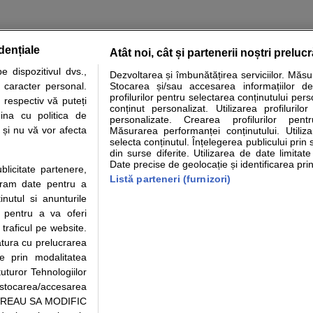
dențiale
Atât noi, cât și partenerii noștri preluc
tare analize
Specialitati medicale
Boli si afectiuni
Calculatoare
 dispozitivul dvs.,
Dezvoltarea și îmbunătățirea serviciilor. Măs
u caracter personal.
Stocarea și/sau accesarea informațiilor de
e informatii despre sanatate disponibile pe sfatulmedicului.ro au scop informativ si ed
profilurilor pentru selectarea conținutului pers
 respectiv vă puteți
analizelor medicale. Va sfatuim, ca pe langa informatia primita pe sfatulmedicului.ro s
conținut personalizat. Utilizarea profilurilor
ina cu politica de
personalizate. Crearea profilurilor pentr
ul de programari la medic Clickmed.
i și nu vă vor afecta
Măsurarea performanței conținutului. Utiliz
selecta conținutul. Înțelegerea publicului prin 
din surse diferite. Utilizarea de date limitat
Drepturile consumatorului
Parteneri
Pen
Date precise de geolocație și identificarea prin
ublicitate partenere,
Protectia consumatorilor -
Inscriere clinica
Cli
Listă parteneri (furnizori)
ucram date pentru a
ANPC
Creaza cont medic
Cau
nutul si anunturile
Solutionarea Alternativa a
Int
., pentru a va oferi
Litigiilor
Vid
 traficul pe website.
Parte din Grupul
Info consumator: 0800.080.999
Cli
atura cu prelucrarea
Formulare europene - CNAS
me
te prin modalitatea
Ministerul Sanatatii - ANMDM
uturor Tehnologiilor
a stocarea/accesarea
pe “VREAU SA MODIFIC