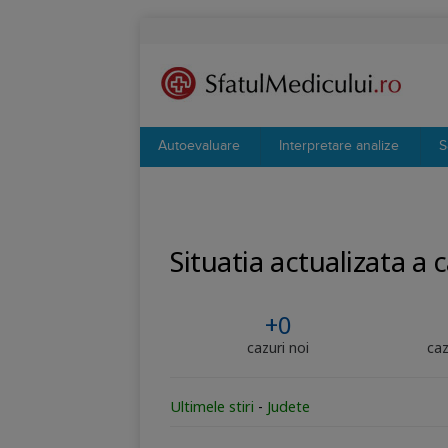
Autoevaluare
Interpretare analize
S
Situatia actualizata a
+0
cazuri noi
caz
Ultimele stiri
-
Judete