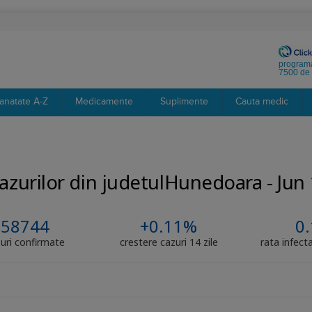
programa
7500 de 
anatate A-Z
Medicamente
Suplimente
Cauta medic
 cazurilor din judetulHunedoara - Jun
58744
+0.11%
0.
uri confirmate
crestere cazuri 14 zile
rata infecta