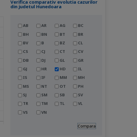
Verifica comparativ evolutia cazurilor
din judetul Hunedoara
AB
AR
AG
BC
BH
BN
BT
BR
BV
B
BZ
CL
CS
CJ
CT
CV
DB
DJ
GL
GR
GJ
HR
HD
IL
IS
IF
MM
MH
MS
NT
OT
PH
SJ
SM
SB
SV
TR
TM
TL
VL
VS
VN