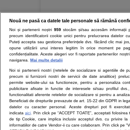
Nouă ne pasă ca datele tale personale să rămână confi
Resurse:
Autoevaluare simptome
Interpre
Noi și partenerii noștri
959
stocăm și/sau accesăm informații pe
precum identificatorii cookie unici pentru prelucrarea datelor c
Opiniile avizate ale medicilor, sfaturile si orice alt
Puteți accepta sau gestiona preferințele dvs. făcând clic mai jos,
nici diagnosticul stabilit in urma investigatiilor si 
opune utilizării unui interes legitim în orice moment pe pag
ii punem la dispozitie pentru programare in sistem
confidențialitate. Aceste alegeri vor fi raportate partenerilor noștr
navigarea.
Mai multe detalii
Despre noi
Legal
Noi si partenerii nostri (retelele de socializare si agentiile de p
Despre noi
Termeni si conditii
precum si furnizorii nostri de servicii de date analitice) prel
Contact
Politica de
permite website-ului sa functioneze, pentru a personaliza conti
Intrebari frecvente
confidentialitate
publicitare afisate in functie de interesele si/sau profilul dvs
Consultanti
Politica de cookie
functionalitati aferente retelelor de socializare si pentru a analiza
medicali
Modifica Setarile Cookie
Beneficiati de drepturile prevazute de art. 15-22 din GDPR in leg
datelor cu caracter personal. Aceste drepturi pot fi exercita
indicata
. Prin click pe “ACCEPT TOATE”, acceptati folosirea t
aici
de tip Cookie, care implica inclusiv acceptul dvs. cu privire l
© Copyright © 2005 - 2026
informatiilor de catre Vendor-ii cu care colaboram. Prin click 