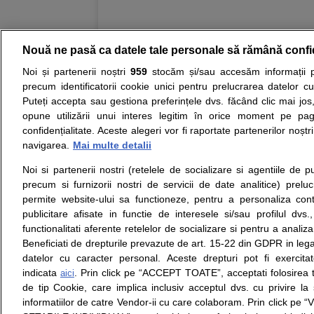
Nouă ne pasă ca datele tale personale să rămână confi
Resurse:
Autoevaluare simptome
Interpre
Noi și partenerii noștri
959
stocăm și/sau accesăm informații pe
precum identificatorii cookie unici pentru prelucrarea datelor c
Opiniile avizate ale medicilor, sfaturile si orice alt
Puteți accepta sau gestiona preferințele dvs. făcând clic mai jos,
nici diagnosticul stabilit in urma investigatiilor si 
opune utilizării unui interes legitim în orice moment pe pag
ii punem la dispozitie pentru programare in sistem
confidențialitate. Aceste alegeri vor fi raportate partenerilor noștr
navigarea.
Mai multe detalii
Despre noi
Legal
Noi si partenerii nostri (retelele de socializare si agentiile de p
Despre noi
Termeni si conditii
precum si furnizorii nostri de servicii de date analitice) prel
Contact
Politica de
permite website-ului sa functioneze, pentru a personaliza conti
Intrebari frecvente
confidentialitate
publicitare afisate in functie de interesele si/sau profilul dvs
Consultanti
Politica de cookie
functionalitati aferente retelelor de socializare si pentru a analiza
medicali
Modifica Setarile Cookie
Beneficiati de drepturile prevazute de art. 15-22 din GDPR in leg
datelor cu caracter personal. Aceste drepturi pot fi exercita
indicata
. Prin click pe “ACCEPT TOATE”, acceptati folosirea t
aici
de tip Cookie, care implica inclusiv acceptul dvs. cu privire l
© Copyright © 2005 - 2026
informatiilor de catre Vendor-ii cu care colaboram. Prin click 