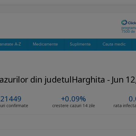
programa
7500 de 
anatate A-Z
Medicamente
Suplimente
Cauta medic
cazurilor din judetulHarghita - Jun 1
21449
+0.09%
0.
uri confirmate
crestere cazuri 14 zile
rata infecta