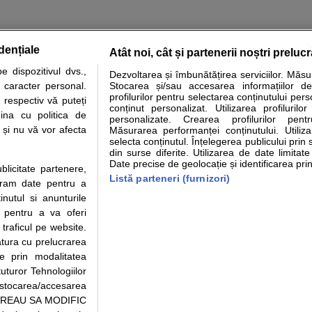
dențiale
Atât noi, cât și partenerii noștri preluc
tare analize
Specialitati medicale
Boli si afectiuni
Calculatoare
 dispozitivul dvs.,
Dezvoltarea și îmbunătățirea serviciilor. Măs
u caracter personal.
Stocarea și/sau accesarea informațiilor de
e informatii despre sanatate disponibile pe sfatulmedicului.ro au scop informativ si ed
profilurilor pentru selectarea conținutului pers
 respectiv vă puteți
analizelor medicale. Va sfatuim, ca pe langa informatia primita pe sfatulmedicului.ro s
conținut personalizat. Utilizarea profilurilor
ina cu politica de
personalizate. Crearea profilurilor pentr
ul de programari la medic Clickmed.
i și nu vă vor afecta
Măsurarea performanței conținutului. Utiliz
selecta conținutul. Înțelegerea publicului prin 
din surse diferite. Utilizarea de date limitat
Drepturile consumatorului
Parteneri
Pen
Date precise de geolocație și identificarea prin
ublicitate partenere,
Protectia consumatorilor -
Inscriere clinica
Cli
Listă parteneri (furnizori)
ucram date pentru a
ANPC
Creaza cont medic
Cau
nutul si anunturile
Solutionarea Alternativa a
Int
., pentru a va oferi
Litigiilor
Vid
 traficul pe website.
Parte din Grupul
Info consumator: 0800.080.999
Cli
atura cu prelucrarea
Formulare europene - CNAS
me
te prin modalitatea
Ministerul Sanatatii - ANMDM
uturor Tehnologiilor
a stocarea/accesarea
pe “VREAU SA MODIFIC