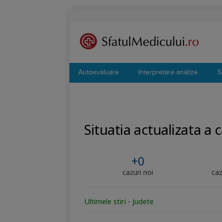
Autoevaluare
Interpretare analize
S
Situatia actualizata a 
+0
cazuri noi
caz
Ultimele stiri
-
Judete