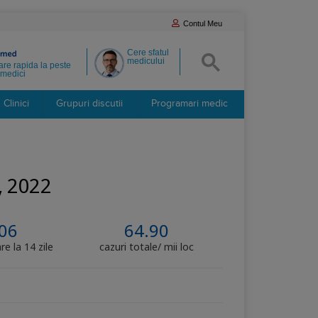
Contul Meu
Cere sfatul
medicului
re rapida la peste
medici
Clinici
Grupuri discutii
Programari medic
2, 2022
06
64.90
re la 14 zile
cazuri totale/ mii loc