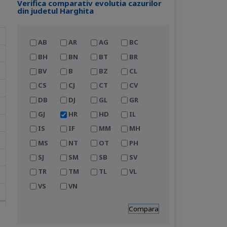
Verifica comparativ evolutia cazurilor
din judetul Harghita
AB
AR
AG
BC
BH
BN
BT
BR
BV
B
BZ
CL
CS
CJ
CT
CV
DB
DJ
GL
GR
GJ
HR
HD
IL
IS
IF
MM
MH
MS
NT
OT
PH
SJ
SM
SB
SV
TR
TM
TL
VL
VS
VN