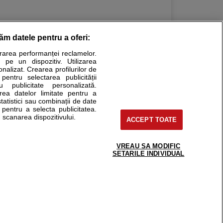
răm datele pentru a oferi:
Stiri medicale
urarea performanței reclamelor.
 pe un dispozitiv. Utilizarea
ucational. Ele nu pot substitui consultul medical direct si
onalizat. Crearea profilurilor de
a consultati fie medicul Dvs., fie unul dintre medicii pe care
 pentru selectarea publicității
u publicitate personalizată.
area datelor limitate pentru a
statistici sau combinații de date
e pentru a selecta publicitatea.
tru pacient
 scanarea dispozitivului.
ACCEPT TOATE
nici si cabinete
ta medic
reaba un medic
VREAU SA MODIFIC
support@sfatulmedicului.ro
SETARILE INDIVIDUAL
eoConsult
0374 109 268
ckmed - programari
dic