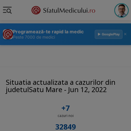
Programează-te rapid la medic
×
▶ GooglePlay
Peste 7000 de medici
Situatia actualizata a cazurilor din
judetulSatu Mare - Jun 12, 2022
+7
cazuri noi
32849