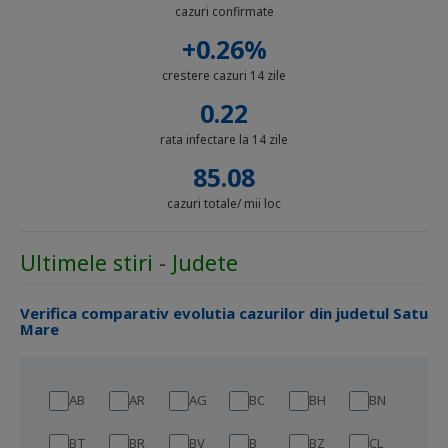
cazuri confirmate
+0.26%
crestere cazuri 14 zile
0.22
rata infectare la 14 zile
85.08
cazuri totale/ mii loc
Ultimele stiri
-
Judete
Verifica comparativ evolutia cazurilor din judetul Satu
Mare
AB
AR
AG
BC
BH
BN
BT
BR
BV
B
BZ
CL