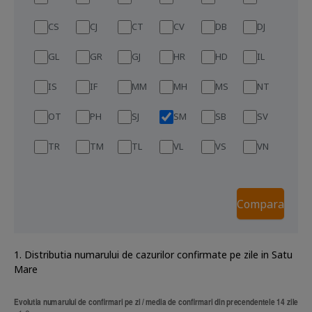
CS
CJ
CT
CV
DB
DJ
GL
GR
GJ
HR
HD
IL
IS
IF
MM
MH
MS
NT
OT
PH
SJ
SM
SB
SV
TR
TM
TL
VL
VS
VN
1. Distributia numarului de cazurilor confirmate pe zile in Satu
Mare