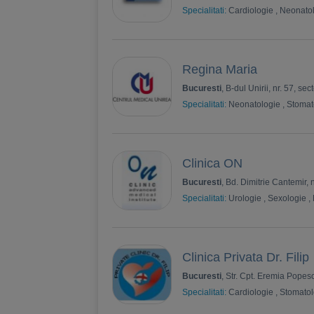
Specialitati:
Cardiologie
,
Neonato
Regina Maria
Bucuresti
, B-dul Unirii, nr. 57, sec
Specialitati:
Neonatologie
,
Stomat
Clinica ON
Bucuresti
, Bd. Dimitrie Cantemir, nr
Specialitati:
Urologie
,
Sexologie
,
Clinica Privata Dr. Filip
Bucuresti
, Str. Cpt. Eremia Popesc
Specialitati:
Cardiologie
,
Stomatol