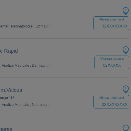
1
Afiseaza numarul
02XXXXXXXX
dentar
,
Neonatologie
,
Stomatologie
,
Urologie
,
Analize Medicale
,
Estetica
,
Psihiat
2
ic Rapid
0,
Afiseaza numarul
02XXXXX
,
Analize Medicale
,
Dermatologie
,
Psihologie
,
Nefrologie
,
Imagistica
,
Reumatolo
3
Rm.Valcea
ian,nr.115
Afiseaza numarul
02XXXXXXXX
,
Analize Medicale
,
Neurologie
,
Psihiatrie
,
Dermatologie
,
Psihologie
,
Endocrino
4
goras