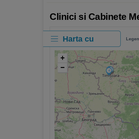
Clinici si Cabinete M
Harta cu
Legen
clinici
+
−
14
7
4