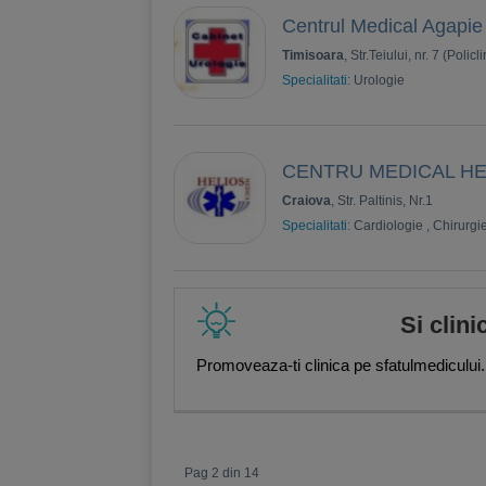
Centrul Medical Agapie
Timisoara
, Str.Teiului, nr. 7 (Poli
Specialitati:
Urologie
CENTRU MEDICAL HE
Craiova
, Str. Paltinis, Nr.1
Specialitati:
Cardiologie
,
Chirurgie
Si clini
Promoveaza-ti clinica pe sfatulmedicului.
Pag 2 din 14