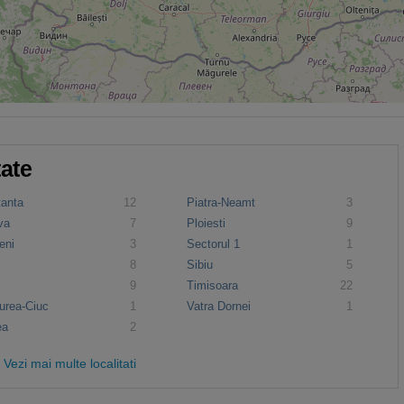
tate
tanta
12
Piatra-Neamt
3
va
7
Ploiesti
9
eni
3
Sectorul 1
1
i
8
Sibiu
5
9
Timisoara
22
urea-Ciuc
1
Vatra Dornei
1
ea
2
Vezi mai multe localitati