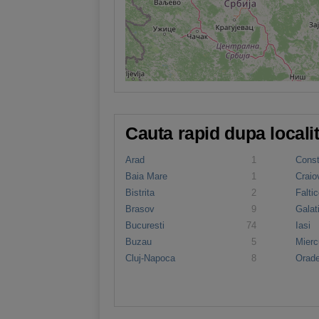
Cauta rapid dupa locali
Arad
1
Cons
Baia Mare
1
Craio
Bistrita
2
Faltic
Brasov
9
Galat
Bucuresti
74
Iasi
Buzau
5
Mierc
Cluj-Napoca
8
Orad