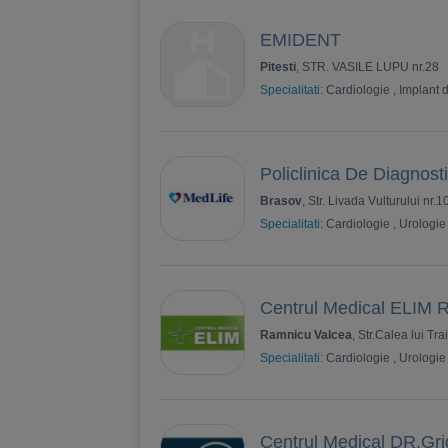
EMIDENT
Pitesti
, STR. VASILE LUPU nr.28
Specialitati:
Cardiologie
,
Implant 
Policlinica De Diagnost
Brasov
, Str. Livada Vulturului nr.1
Specialitati:
Cardiologie
,
Urologie
Centrul Medical ELIM 
Ramnicu Valcea
, Str.Calea lui Tra
Specialitati:
Cardiologie
,
Urologie
Centrul Medical DR.Gri