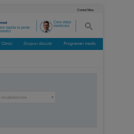
Contul Meu
Cere sfatul
medicului
re rapida la peste
medici
Clinici
Grupuri discutii
Programari medic
 localitate/zone