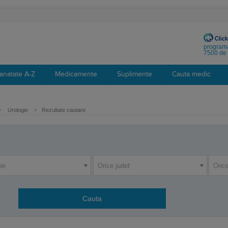
programa
7500 de 
anatate A-Z
Medicamente
Suplimente
Cauta medic
›
Urologie
›
Rezultate cautare
ie
Orice judet
Orice