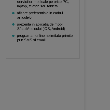
serviciilor medicale pe orice PC,
laptop, telefon sau tableta
afisare preferentiala in cadrul
articolelor
rie
,
Acupunctura
,
Dermatologie
,
Ginecologie
,
Imagistica
,
Radiologie Dentara
,
O
prezenta in aplicatia de mobil
SfatulMedicului (iOS, Android)
programari online nelimitate primite
prin SMS si email
gie
,
Diabet, nutritie, boli metabolice
,
Oftalmologie
,
Oncologie
,
Gastroenterologie
logie
,
Imagistica
,
Oftalmologie
,
Alergologie-Imunologie
,
Chirurgie generala
,
ORL