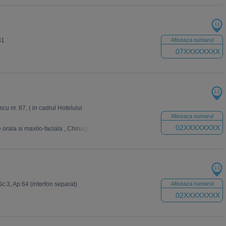
11
81
Afiseaza numarul
07XXXXXXXX
12
cu nr. 87, ( in cadrul Hotelului
Afiseaza numarul
02XXXXXXXX
 orala si maxilo-faciala
,
Chirurgie vasculara
,
Urologie
,
Acupunctura
,
Dermatolog
13
 Sc.3, Ap.64 (interfon separat)
Afiseaza numarul
02XXXXXXXX