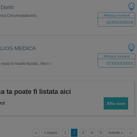
14
 Dorin
clinica Circumvalaþiunii),
Afiseaza numarul
02XXXXXXXX
15
LIOS MEDICA
Afiseaza numarul
07XXXXXXXX
 orala si maxilo-faciala
,
Neonatologie
,
Stomatologie
,
Urologie
,
Analize Medicale
ca ta poate fi listata aici
ro!
Afla cum
«
« inapoi
1
2
3
4
5
inainte »
»