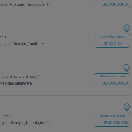
02XXXXXXXX
logie
,
Urologie
,
Neurologie
,
Nefrologie
,
Neurochirurgie
,
Endocrinologie
,
Gineco
8
tor 3
Afiseaza numarul
02XXXXX
ologie
,
Urologie
,
Analize Medicale
,
Neurologie
,
Endocrinologie
,
ORL
,
Pediatrie
9
 1, bl 2, sc 2, et 2, sect 4.
Afiseaza numarul
02XXXXXXXX
Medicina alternativa
10
u, nr. 21
Afiseaza numarul
02XXXXXXXX
ogie
,
Urologie
,
Neurologie
,
Psihiatrie
,
Dermatologie
,
Neurochirurgie
,
Psihologi