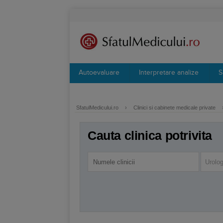
Autoevaluare
Interpretare analize
S
SfatulMedicului.ro
›
Clinici si cabinete medicale private
Cauta clinica potrivita
Urolog