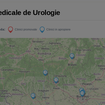
edicale de Urologie
da:
Clinici promovate
Clinici in apropiere
2
3
1
12
11
5
10
8
9
13
15