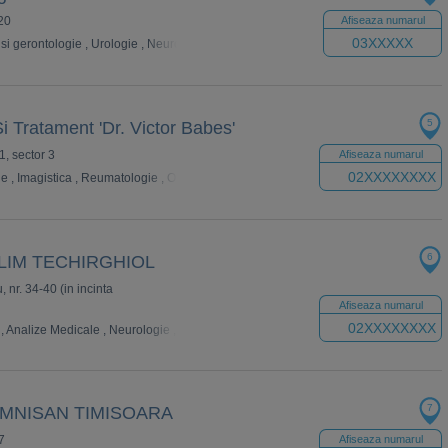
 20
Afiseaza numarul
03XXXXX
 si gerontologie
,
Urologie
,
Neurologie
,
Psihiatrie
,
Dermatologie
,
Psihologie
,
Neu
5
i Tratament 'Dr. Victor Babes'
1, sector 3
Afiseaza numarul
02XXXXXXXX
ie
,
Imagistica
,
Reumatologie
,
Oncologie
,
Gastroenterologie
,
Medicina generala
6
LIM TECHIRGHIOL
u, nr. 34-40 (in incinta
Afiseaza numarul
02XXXXXXXX
,
Analize Medicale
,
Neurologie
,
Psihiatrie
,
Dermatologie
,
Psihologie
,
Endocrino
7
MNISAN TIMISOARA
7
Afiseaza numarul