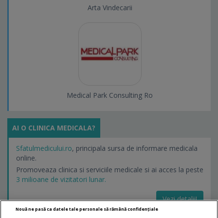
Arta Vindecarii
Medical Park Consulting Ro
AI O CLINICA MEDICALA?
Sfatulmedicului.ro
, principala sursa de informare medicala
online.
Promoveaza clinica si serviciile medicale si ai acces la peste
3 milioane de vizitatori lunar.
Vezi detalii!
Nouă ne pasă ca datele tale personale să rămână confidențiale