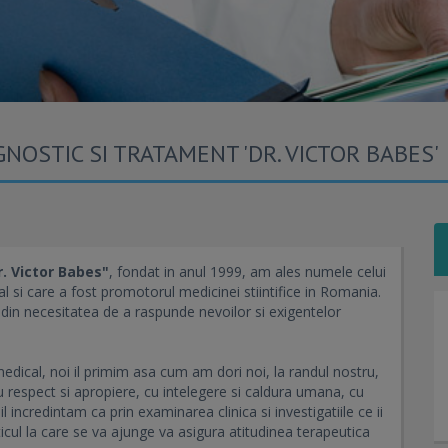
OSTIC SI TRATAMENT 'DR. VICTOR BABES'
. Victor Babes"
, fondat in anul 1999, am ales numele celui
ual si care a fost promotorul medicinei stiintifice in Romania.
t din necesitatea de a raspunde nevoilor si exigentelor
edical, noi il primim asa cum am dori noi, la randul nostru,
cu respect si apropiere, cu intelegere si caldura umana, cu
 incredintam ca prin examinarea clinica si investigatiile ce ii
ticul la care se va ajunge va asigura atitudinea terapeutica