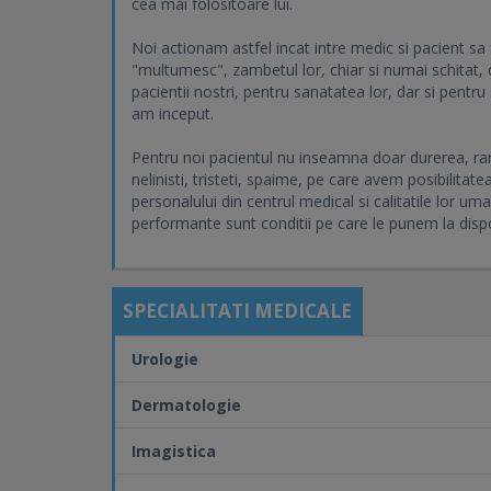
cea mai folositoare lui.
Noi actionam astfel incat intre medic si pacient sa 
"multumesc", zambetul lor, chiar si numai schitat,
pacientii nostri, pentru sanatatea lor, dar si pentr
am inceput.
Pentru noi pacientul nu inseamna doar durerea, rana,
nelinisti, tristeti, spaime, pe care avem posibilitat
personalului din centrul medical si calitatile lor 
performante sunt conditii pe care le punem la dispoz
SPECIALITATI MEDICALE
Urologie
Dermatologie
Imagistica