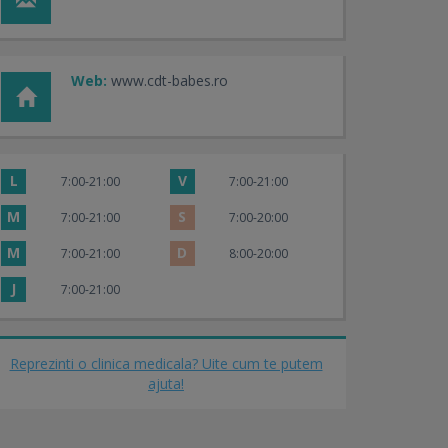
Web:
www.cdt-babes.ro
L
V
7:00-21:00
7:00-21:00
M
S
7:00-21:00
7:00-20:00
M
D
7:00-21:00
8:00-20:00
J
7:00-21:00
Reprezinti o clinica medicala? Uite cum te putem
ajuta!