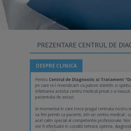
PREZENTARE CENTRUL DE DIAGN
DESPRE CLINICA
Pentru
Centrul de Diagnostic si Tratament "Dr
pe care ni-l revendicam ca patron stiintific si spirit
Infiintarea acestui centru medical privat s-a nascu
pacientului de astazi.
In momentul in care trece pragul centrului nostru m
sa fim primiti ca pacienti, intr-un centru medical : 
acel calm special al competentei profesionale. Noi il
vor fi efectuate in conditii tehnice optime, diagnos