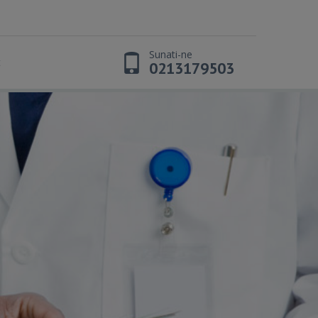
Sunati-ne
t
0213179503