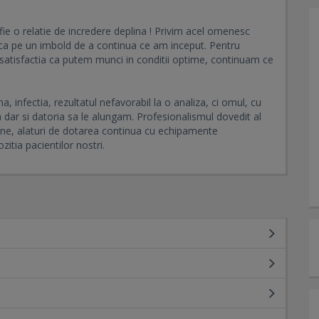
fie o relatie de incredere deplina ! Privim acel omenesc
 ca pe un imbold de a continua ce am inceput. Pentru
u satisfactia ca putem munci in conditii optime, continuam ce
 infectia, rezultatul nefavorabil la o analiza, ci omul, cu
ea dar si datoria sa le alungam. Profesionalismul dovedit al
umane, alaturi de dotarea continua cu echipamente
itia pacientilor nostri.