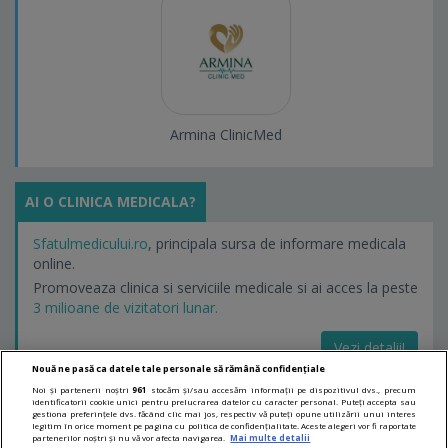
Armina ClinicMed
AI O CLINICA MEDICALA?
Sfatulmedicului.ro
, principala sursa de informare medicala
online.
Promoveaza clinica si serviciile medicale si ai acces la peste
3 milioane de vizitatori lunar.
Vezi detalii!
Nouă ne pasă ca datele tale personale să rămână confidențiale
Noi și partenerii noștri
961
stocăm și/sau accesăm informații pe dispozitivul dvs., precum
identificatorii cookie unici pentru prelucrarea datelor cu caracter personal. Puteți accepta sau
LINKURI UTILE
gestiona preferințele dvs. făcând clic mai jos, respectiv vă puteți opune utilizării unui interes
legitim în orice moment pe pagina cu politica de confidențialitate. Aceste alegeri vor fi raportate
partenerilor noștri și nu vă vor afecta navigarea.
Mai multe detalii