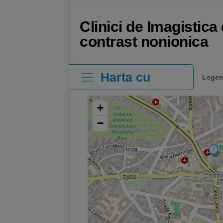
Clinici de Imagistica
contrast nonionica
Harta cu
Legen
clinici
+
−
2