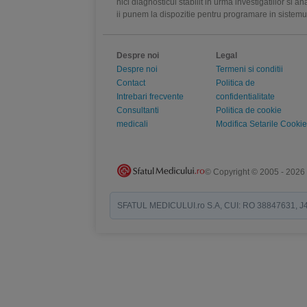
nici diagnosticul stabilit in urma investigatiilor si 
ii punem la dispozitie pentru programare in sistem
Despre noi
Legal
Despre noi
Termeni si conditii
Contact
Politica de
Intrebari frecvente
confidentialitate
Consultanti
Politica de cookie
medicali
Modifica Setarile Cookie
© Copyright © 2005 - 2026
SFATUL MEDICULUI.ro S.A, CUI: RO 38847631, J40/19