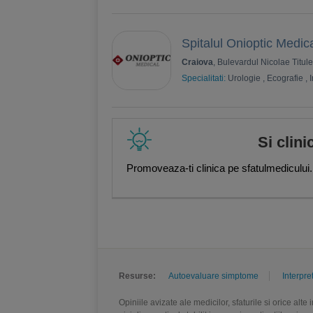
Spitalul Onioptic Medic
Craiova
, Bulevardul Nicolae Titul
Specialitati:
Urologie
,
Ecografie
,
Si clini
Promoveaza-ti clinica pe sfatulmedicului.
Resurse:
Autoevaluare simptome
Interpre
Opiniile avizate ale medicilor, sfaturile si orice alt