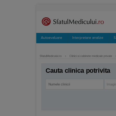
Autoevaluare
Interpretare analize
S
SfatulMedicului.ro
›
Clinici si cabinete medicale private
Cauta clinica potrivita
Imagi