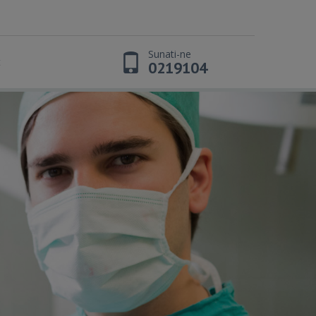
Sunati-ne
t
0219104