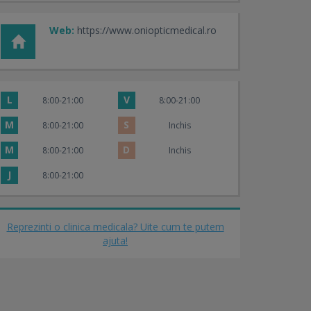
Web:
https://www.oniopticmedical.ro
L
V
8:00-21:00
8:00-21:00
M
S
8:00-21:00
Inchis
M
D
8:00-21:00
Inchis
J
8:00-21:00
Reprezinti o clinica medicala? Uite cum te putem
ajuta!