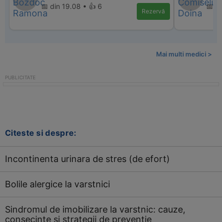
📅 din 19.08 • 👍 6
📅 d
Rezervă
Mai multi medici >
Citeste si despre:
Incontinenta urinara de stres (de efort)
Bolile alergice la varstnici
Sindromul de imobilizare la varstnic: cauze,
consecinte si strategii de preventie