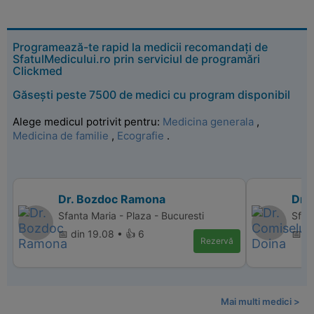
Programează-te rapid la medicii recomandați de
SfatulMedicului.ro prin serviciul de programări
Clickmed
Găsești peste 7500 de medici cu program disponibil
Alege medicul potrivit pentru:
Medicina generala
,
Medicina de familie
,
Ecografie
.
Dr. Bozdoc Ramona
Dr.
Sfanta Maria - Plaza - Bucuresti
Sfant
📅 din 19.08 • 👍 6
📅 d
Rezervă
Mai multi medici >