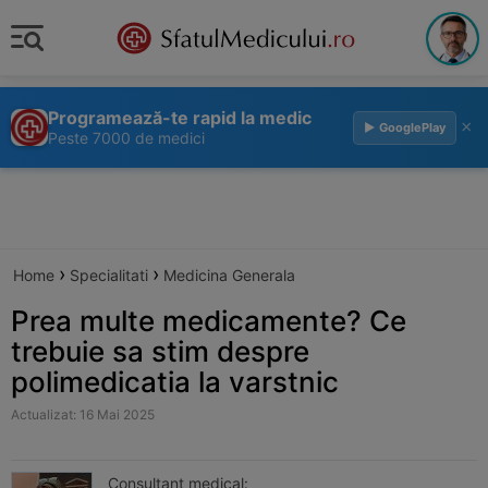
Programează-te rapid la medic
×
▶ GooglePlay
Peste 7000 de medici
›
›
Home
Specialitati
Medicina Generala
Prea multe medicamente? Ce
trebuie sa stim despre
polimedicatia la varstnic
Actualizat: 16 Mai 2025
Consultant medical: