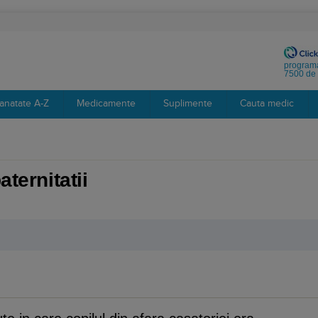
programa
7500 de 
anatate A-Z
Medicamente
Suplimente
Cauta medic
aternitatii