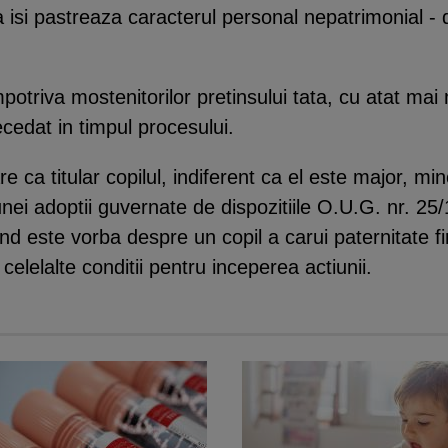
isi pastreaza caracterul personal nepatrimonial - d
otriva mostenitorilor pretinsului tata, cu atat mai
ecedat in timpul procesului.
are ca titular copilul, indiferent ca el este major, m
nei adoptii guvernate de dispozitiile O.U.G. nr. 25
d este vorba despre un copil a carui paternitate fi
 celelalte conditii pentru inceperea actiunii.