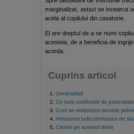
Spre deosebire de vremurile trecut
marginalizat, astazi se incearca 
acela al copilului din casatorie.
El are dreptul de a se numi copi
acesteia, de a beneficia de ingriji
acorda.
Cuprins articol
Generalitati
Ce sunt conflictele de paternitat
Cum se realizeaza dovada paterni
Hotararea judecatoreasca de stabi
Citeste pe aceeasi tema