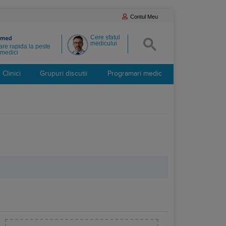
Contul Meu
Cere sfatul
medicului
re rapida la peste
medici
Clinici
Grupuri discutii
Programari medic