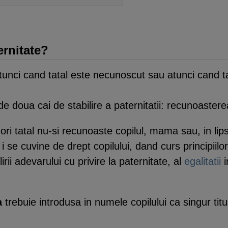
ernitate?
unci cand tatal este necunoscut sau atunci cand tatal
 doua cai de stabilire a paternitatii: recunoastere
i tatal nu-si recunoaste copilul, mama sau, in lipsa
e i se cuvine de drept copilului, dand curs principi
bilirii adevarului cu privire la paternitate, al
egalitatii
a
trebuie introdusa in numele copilului ca singur titul