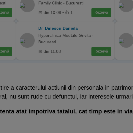
esti
Family Clinic - Bucuresti
📅 din 10.08 • 👍 1
zervă
Rezervă
Dr. Dinescu Daniela
Hyperclinica MedLife Grivita -
Bucuresti
📅 din 11.08
zervă
Rezervă
tire a caracterului actiunii din personala in patrimo
ral, nu sunt rude cu defunctul, iar interesele urmari
enta atat impotriva tatalui, cat timp este in via