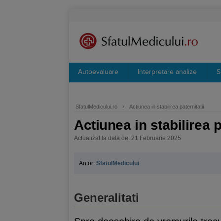
Autoevaluare
Interpretare analize
S
SfatulMedicului.ro
›
Actiunea in stabilirea paternitatii
Actiunea in stabilirea p
Actualizat la data de: 21 Februarie 2025
Autor:
SfatulMedicului
Generalitati