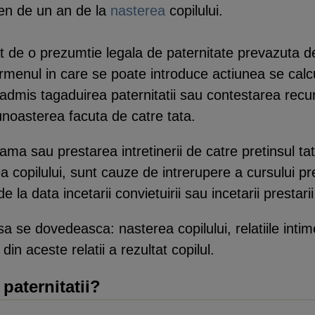
men de un an de la
nasterea
copilului.
at de o prezumtie legala de paternitate prevazuta de a
termenul in care se poate introduce actiunea se calc
-a admis tagaduirea paternitatii sau contestarea recu
cunoasterea facuta de catre tata.
ma sau prestarea intretinerii de catre pretinsul tat
a copilului, sunt cauze de intrerupere a cursului p
a data incetarii convietuirii sau incetarii prestarii i
a se dovedeasca: nasterea copilului, relatiile intime
in aceste relatii a rezultat copilul.
paternitatii?