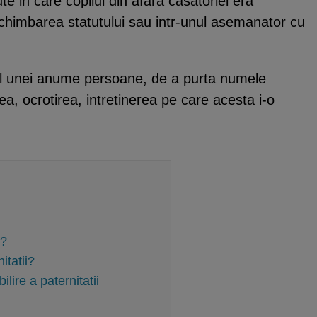
e in care copilul din afara casatoriei era
schimbarea statutului sau intr-unul asemanator cu
lul unei anume persoane, de a purta numele
rea, ocrotirea, intretinerea pe care acesta i-o
e?
tatii?
lire a paternitatii