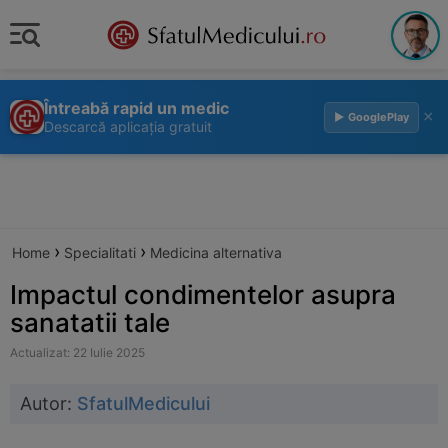
Întreabă rapid un medic
×
▶ GooglePlay
Descarcă aplicația gratuit
›
›
Home
Specialitati
Medicina alternativa
Impactul condimentelor asupra
sanatatii tale
Actualizat: 22 Iulie 2025
Autor:
SfatulMedicului