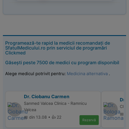
Programează-te rapid la medicii recomandați de
SfatulMedicului.ro prin serviciul de programări
Clickmed
Găsești peste 7500 de medici cu program disponibil
Alege medicul potrivit pentru:
Medicina alternativa
.
Dr. Ciobanu Carmen
Dr.
Sanmed Valcea Clinica - Ramnicu
Clin
Valcea
📅 d
📅 din 13.08 • 👍 22
Rezervă