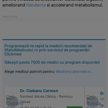
ameliorand
flatulenta
si accelerand metabolismul.
Programează-te rapid la medicii recomandați de
SfatulMedicului.ro prin serviciul de programări
Clickmed
Găsești peste 7500 de medici cu program disponibil
Alege medicul potrivit pentru:
Medicina alternativa
.
Dr. Ciobanu Carmen
Dr.
Sanmed Valcea Clinica - Ramnicu
Clin
Valcea
📅 d
📅 din 13.08 • 👍 22