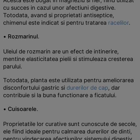
Acesta este bogat in magneziu si fier, fiind utilizat
cu succes in cazul unor afectiuni digestive.
Totodata, avand si proprietati antiseptice,
chimenul este indicat si pentru tratarea
racelilor
.
•
Rozmarinul
.
Uleiul de rozmarin are un efect de intinerire,
mentine elasticitatea pielii si stimuleaza cresterea
parului.
Totodata, planta este utilizata pentru ameliorarea
disconfortului gastric si
durerilor de cap
, dar
contribuie si la buna functionare a ficatului.
•
Cuisoarele
.
Proprietatile lor curative sunt cunoscute de secole,
ele fiind ideale pentru calmarea durerilor de dinti,
pentru vindecarea afectiunilor sistemului digestiv,