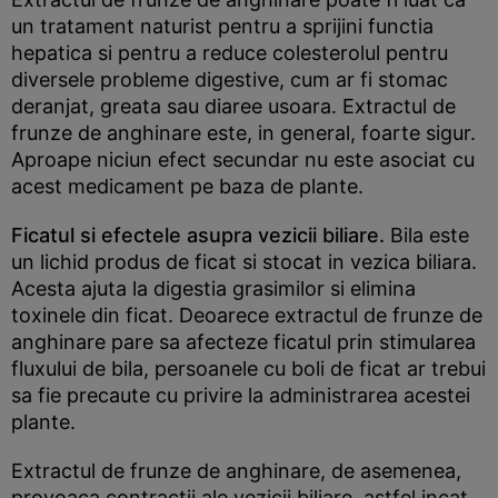
un tratament naturist pentru a sprijini functia
hepatica si pentru a reduce colesterolul pentru
diversele probleme digestive, cum ar fi stomac
deranjat, greata sau diaree usoara. Extractul de
frunze de anghinare este, in general, foarte sigur.
Aproape niciun efect secundar nu este asociat cu
acest medicament pe baza de plante.
Ficatul si efectele asupra vezicii biliare.
Bila este
un lichid produs de ficat si stocat in vezica biliara.
Acesta ajuta la digestia grasimilor si elimina
toxinele din ficat. Deoarece extractul de frunze de
anghinare pare sa afecteze ficatul prin stimularea
fluxului de bila, persoanele cu boli de ficat ar trebui
sa fie precaute cu privire la administrarea acestei
plante.
Extractul de frunze de anghinare, de asemenea,
provoaca contractii ale vezicii biliare, astfel incat