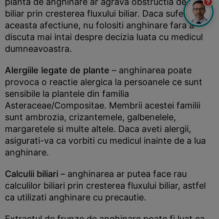
planta de anghinare ar agrava obstructia de duct
?
biliar prin cresterea fluxului biliar. Daca suferiti de
aceasta afectiune, nu folositi anghinare fara a
discuta mai intai despre decizia luata cu medicul
dumneavoastra.
Alergiile legate de plante
– anghinarea poate
provoca o reactie alergica la persoanele ce sunt
sensibile la plantele din familia
Asteraceae/Compositae. Membrii acestei familii
sunt ambrozia, crizantemele, galbenelele,
margaretele si multe altele. Daca aveti alergii,
asigurati-va ca vorbiti cu medicul inainte de a lua
anghinare.
Calculii biliari
– anghinarea ar putea face rau
calculilor biliari prin cresterea fluxului biliar, astfel
ca utilizati anghinare cu precautie.
Extractul de frunze de anghinare poate fi luat ca