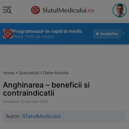
Programează-te rapid la medic
×
▶ GooglePlay
Peste 7000 de medici
›
›
Home
Specialitati
Diete-Nutritie
Anghinarea – beneficii si
contraindicatii
Actualizat: 21 Ianuarie 2016
Autor:
SfatulMedicului