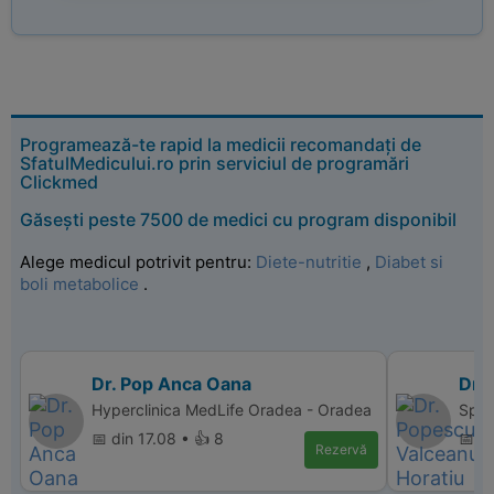
Programează-te rapid la medicii recomandați de
SfatulMedicului.ro prin serviciul de programări
Clickmed
Găsești peste 7500 de medici cu program disponibil
Alege medicul potrivit pentru:
Diete-nutritie
,
Diabet si
boli metabolice
.
Dr. Pop Anca Oana
Dr.
Hyperclinica MedLife Oradea - Oradea
Spita
📅 din 17.08 • 👍 8
📅 d
Rezervă