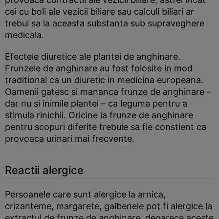
cei cu boli ale vezicii biliare sau calculi biliari ar
trebui sa ia aceasta substanta sub supraveghere
medicala.
Efectele diuretice ale plantei de anghinare.
Frunzele de anghinare au fost folosite in mod
traditional ca un diuretic in medicina europeana.
Oamenii gatesc si mananca frunze de anghinare –
dar nu si inimile plantei – ca leguma pentru a
stimula rinichii. Oricine ia frunze de anghinare
pentru scopuri diferite trebuie sa fie constient ca
provoaca urinari mai frecvente.
Reactii alergice
Persoanele care sunt alergice la arnica,
crizanteme, margarete, galbenele pot fi alergice la
extractul de frunze de anghinare, deoarece aceste