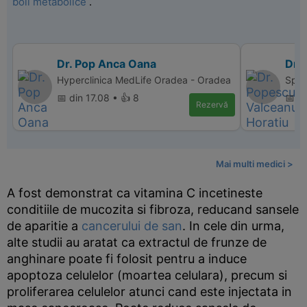
boli metabolice
.
Dr. Pop Anca Oana
Dr.
Hyperclinica MedLife Oradea - Oradea
Spita
📅 din 17.08 • 👍 8
📅 d
Rezervă
Mai multi medici >
A fost demonstrat ca vitamina C incetineste
conditiile de mucozita si fibroza, reducand sansele
de aparitie a
cancerului de san
. In cele din urma,
alte studii au aratat ca extractul de frunze de
anghinare poate fi folosit pentru a induce
apoptoza celulelor (moartea celulara), precum si
proliferarea celulelor atunci cand este injectata in