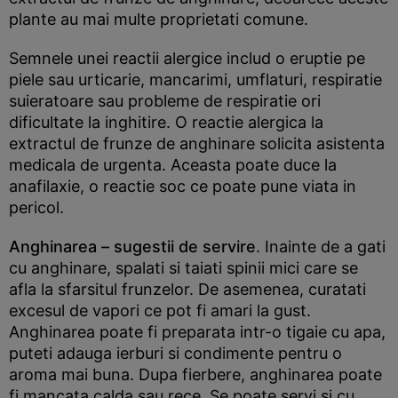
plante au mai multe proprietati comune.
Semnele unei reactii alergice includ o eruptie pe
piele sau urticarie, mancarimi, umflaturi, respiratie
suieratoare sau probleme de respiratie ori
dificultate la inghitire. O reactie alergica la
extractul de frunze de anghinare solicita asistenta
medicala de urgenta. Aceasta poate duce la
anafilaxie, o reactie soc ce poate pune viata in
pericol.
Anghinarea – sugestii de servire
. Inainte de a gati
cu anghinare, spalati si taiati spinii mici care se
afla la sfarsitul frunzelor. De asemenea, curatati
excesul de vapori ce pot fi amari la gust.
Anghinarea poate fi preparata intr-o tigaie cu apa,
puteti adauga ierburi si condimente pentru o
aroma mai buna. Dupa fierbere, anghinarea poate
fi mancata calda sau rece. Se poate servi si cu