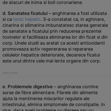
de atacuri de inima si boli coronariene.
d. Sanatatea ficatului
– anghinarea a fost utilizata
si ca
tonic hepatic
. S-a constatat ca, in aghinare,
cinarina si silimarina imbunatatesc starea generala
de sanatate a ficatului prin reducerea prezentei
toxinelor si faciliteaza eliminarea lor din ficat si din
corp. Unele studii au aratat ca acesti antioxidanti
promoveaza activ regenerarea si repararea
celulelor hepatice deteriorate, deoarece ficatul
este unul dintre cele mai lente organe din corp.
e. Problemele digestive
– anghinarea contine
surse de fibre alimentare. Fibrele din alimente
ajuta la mentinerea miscarilor regulate ale
intestinului, elimina simptomele de constipatie. In
plus, daca aveti probleme cu diareea sau cu