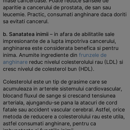
mase canceroase. Poate reduce sansele de
aparitie a cancerului de prostata, de san sau
leucemie. Practic, consumati anghinare daca doriti
sa evitati cancerul.
b. Sanatatea inimii
– in afara de abilitatile sale
impresionante de a lupta impotriva cancerului,
anghinarea este considerata benefica si pentru
inima. Anumite ingrediente din
frunzele de
anghinare
reduc nivelul colesterolului rau (LDL) si
cresc nivelul de colesterol bun (HDL).
Colesterolul este un tip de grasime care se
acumuleaza in arterele sistemului cardiovascular,
blocand fluxul de sange si crescand tensiunea
arteriala, ajungandu-se pana la atacuri de cord
fatale sau accident vascular cerebral. Astfel, orice
metoda de reducere a colesterolului rau este utila,
astfel consumati anghinare, pentru ca