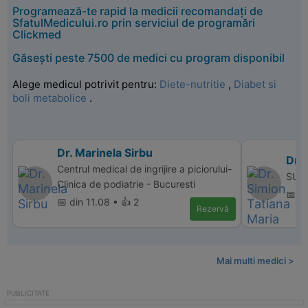
Programează-te rapid la medicii recomandați de
SfatulMedicului.ro prin serviciul de programări
Clickmed
Găsești peste 7500 de medici cu program disponibil
Alege medicul potrivit pentru:
Diete-nutritie
,
Diabet si
boli metabolice
.
Dr. Marinela Sirbu
Dr. 
Centrul medical de ingrijire a piciorului-
SUPE
Clinica de podiatrie - Bucuresti
📅 d
📅 din 11.08 • 👍 2
Rezervă
Mai multi medici >