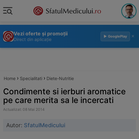
Vezi oferte și promoții
×
▶ GooglePlay
Direct din aplicație
›
›
Home
Specialitati
Diete-Nutritie
Condimente si ierburi aromatice
pe care merita sa le incercati
Actualizat: 08 Mai 2014
Autor:
SfatulMedicului