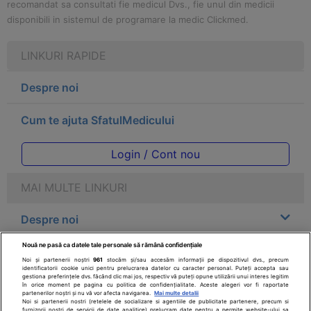
recomandat sa consultati fie medicul Dvs., fie unul din medicii
disponibili in sistemul de programare la medic Clickmed.
LINKURI RAPIDE
Despre noi
Cum te ajuta SfatulMedicului
Login / Cont nou
MAI MULTE LINKURI
Despre noi
Nouă ne pasă ca datele tale personale să rămână confidențiale
Legal
Noi și partenerii noștri
961
stocăm și/sau accesăm informații pe dispozitivul dvs., precum
identificatorii cookie unici pentru prelucrarea datelor cu caracter personal. Puteți accepta sau
gestiona preferințele dvs. făcând clic mai jos, respectiv vă puteți opune utilizării unui interes legitim
Drepturile consumatorului
în orice moment pe pagina cu politica de confidențialitate. Aceste alegeri vor fi raportate
partenerilor noștri și nu vă vor afecta navigarea.
Mai multe detalii
Noi si partenerii nostri (retelele de socializare si agentiile de publicitate partenere, precum si
furnizorii nostri de servicii de date analitice) prelucram date pentru a permite website-ului sa