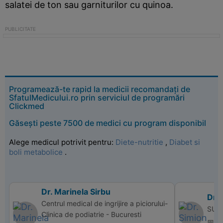
salatei de ton sau garniturilor cu quinoa.
Programează-te rapid la medicii recomandați de
SfatulMedicului.ro prin serviciul de programări
Clickmed
Găsești peste 7500 de medici cu program disponibil
Alege medicul potrivit pentru:
Diete-nutritie
,
Diabet si
boli metabolice
.
Dr. Marinela Sirbu
Dr. 
Centrul medical de ingrijire a piciorului-
SUPE
Clinica de podiatrie - Bucuresti
📅 d