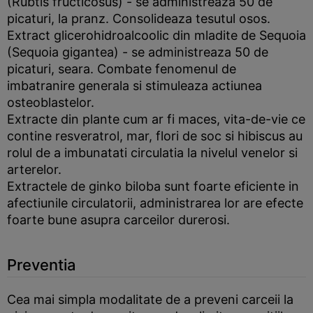
(Rubtis fructicosus) - se administreaza 50 de
picaturi, la pranz. Consolideaza tesutul osos.
Extract glicerohidroalcoolic din mladite de Sequoia
(Sequoia gigantea) - se administreaza 50 de
picaturi, seara. Combate fenomenul de
imbatranire generala si stimuleaza actiunea
osteoblastelor.
Extracte din plante cum ar fi maces, vita-de-vie ce
contine resveratrol, mar, flori de soc si hibiscus au
rolul de a imbunatati circulatia la nivelul venelor si
arterelor.
Extractele de ginko biloba sunt foarte eficiente in
afectiunile circulatorii, administrarea lor are efecte
foarte bune asupra carceilor durerosi.
Preventia
Cea mai simpla modalitate de a preveni carceii la