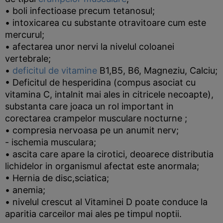
• boli infectioase precum tetanosul;
• intoxicarea cu substante otravitoare cum este
mercurul;
• afectarea unor nervi la nivelul coloanei
vertebrale;
•
deficitul de vitamine
B1,B5, B6, Magneziu, Calciu;
• Deficitul de hesperidina (compus asociat cu
vitamina C, intalnit mai ales in citricele necoapte),
substanta care joaca un rol important in
corectarea crampelor musculare nocturne ;
• compresia nervoasa pe un anumit nerv;
- ischemia musculara;
• ascita care apare la cirotici, deoarece distributia
lichidelor in organismul afectat este anormala;
• Hernia de disc,sciatica;
• anemia;
• nivelul crescut al Vitaminei D poate conduce la
aparitia carceilor mai ales pe timpul noptii.