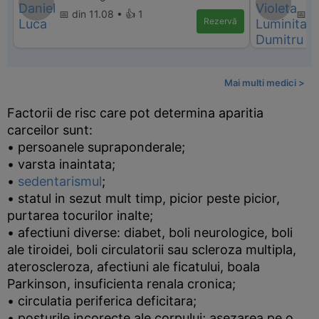
📅 din 11.08 • 👍 1
📅 di
Rezervă
Mai multi medici >
Factorii de risc care pot determina aparitia
carceilor sunt:
• persoanele supraponderale;
• varsta inaintata;
•
sedentarismul
;
• statul in sezut mult timp, picior peste picior,
purtarea tocurilor inalte;
• afectiuni diverse: diabet, boli neurologice, boli
ale tiroidei, boli circulatorii sau scleroza multipla,
ateroscleroza, afectiuni ale ficatului, boala
Parkinson, insuficienta renala cronica;
• circulatia periferica deficitara;
• posturile incorecte ale corpului; asezarea pe o