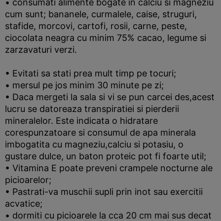
• consumati alimente bogate in calciu si magneziu
cum sunt; bananele, curmalele, caise, struguri,
stafide, morcovi, cartofi, rosii, carne, peste,
ciocolata neagra cu minim 75% cacao, legume si
zarzavaturi verzi.
• Evitati sa stati prea mult timp pe tocuri;
• mersul pe jos minim 30 minute pe zi;
• Daca mergeti la sala si vi se pun carcei des,acest
lucru se datoreaza transpiratiei si pierderii
mineralelor. Este indicata o hidratare
corespunzatoare si consumul de apa minerala
imbogatita cu magneziu,calciu si potasiu, o
gustare dulce, un baton proteic pot fi foarte util;
• Vitamina E poate preveni crampele nocturne ale
picioarelor;
• Pastrati-va muschii supli prin inot sau exercitii
acvatice;
• dormiti cu picioarele la cca 20 cm mai sus decat