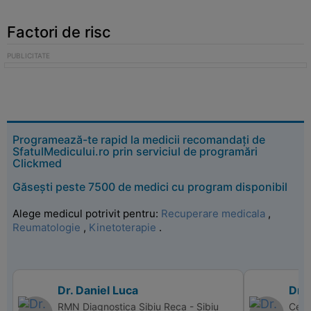
Factori de risc
Programează-te rapid la medicii recomandați de
SfatulMedicului.ro prin serviciul de programări
Clickmed
Găsești peste 7500 de medici cu program disponibil
Alege medicul potrivit pentru:
Recuperare medicala
,
Reumatologie
,
Kinetoterapie
.
Dr. Daniel Luca
Dr. 
RMN Diagnostica Sibiu Reca - Sibiu
Cent