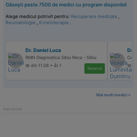
Găsești peste 7500 de medici cu program disponibil
Alege medicul potrivit pentru:
Recuperare medicala
,
Reumatologie
,
Kinetoterapie
.
Dr. Daniel Luca
Dr. 
RMN Diagnostica Sibiu Reca - Sibiu
Cent
📅 din 11.08 • 👍 1
📅 di
Rezervă
Mai multi medici >