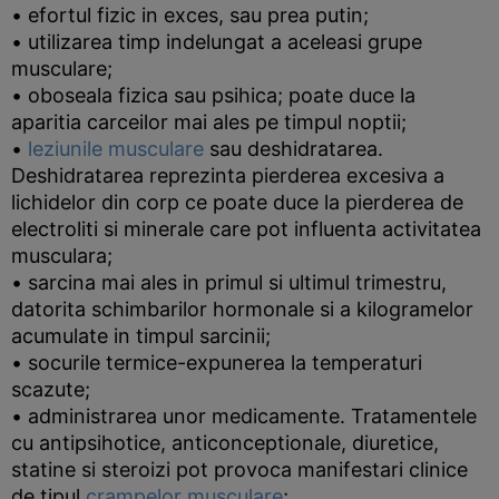
• efortul fizic in exces, sau prea putin;
• utilizarea timp indelungat a aceleasi grupe
musculare;
• oboseala fizica sau psihica; poate duce la
aparitia carceilor mai ales pe timpul noptii;
•
leziunile musculare
sau deshidratarea.
Deshidratarea reprezinta pierderea excesiva a
lichidelor din corp ce poate duce la pierderea de
electroliti si minerale care pot influenta activitatea
musculara;
• sarcina mai ales in primul si ultimul trimestru,
datorita schimbarilor hormonale si a kilogramelor
acumulate in timpul sarcinii;
• socurile termice-expunerea la temperaturi
scazute;
• administrarea unor medicamente. Tratamentele
cu antipsihotice, anticonceptionale, diuretice,
statine si steroizi pot provoca manifestari clinice
de tipul
crampelor musculare
;