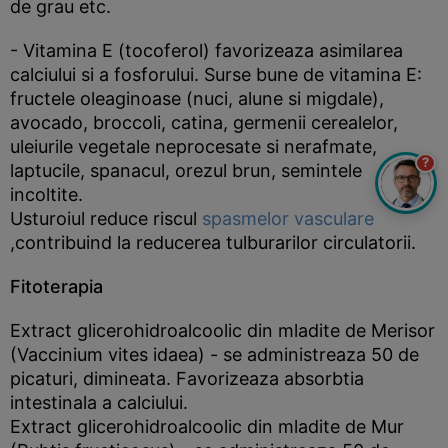
de grau etc.
- Vitamina E (tocoferol) favorizeaza asimilarea
calciului si a fosforului. Surse bune de vitamina E:
fructele oleaginoase (nuci, alune si migdale),
avocado, broccoli, catina, germenii cerealelor,
uleiurile vegetale neprocesate si nerafmate,
?
laptucile, spanacul, orezul brun, semintele
incoltite.
Usturoiul reduce riscul
spasmelor vasculare
,contribuind la reducerea tulburarilor circulatorii.
Fitoterapia
Extract glicerohidroalcoolic din mladite de Merisor
(Vaccinium vites idaea) - se administreaza 50 de
picaturi, dimineata. Favorizeaza absorbtia
intestinala a calciului.
Extract glicerohidroalcoolic din mladite de Mur