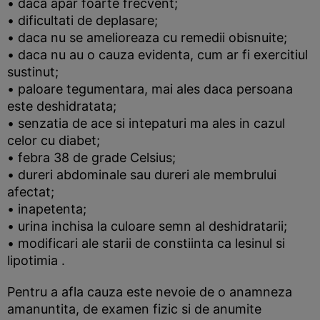
• daca apar foarte frecvent;
• dificultati de deplasare;
• daca nu se amelioreaza cu remedii obisnuite;
• daca nu au o cauza evidenta, cum ar fi exercitiul
sustinut;
• paloare tegumentara, mai ales daca persoana
este deshidratata;
• senzatia de ace si intepaturi ma ales in cazul
celor cu diabet;
• febra 38 de grade Celsius;
• dureri abdominale sau dureri ale membrului
afectat;
• inapetenta;
• urina inchisa la culoare semn al deshidratarii;
• modificari ale starii de constiinta ca lesinul si
lipotimia .
Pentru a afla cauza este nevoie de o anamneza
amanuntita, de examen fizic si de anumite