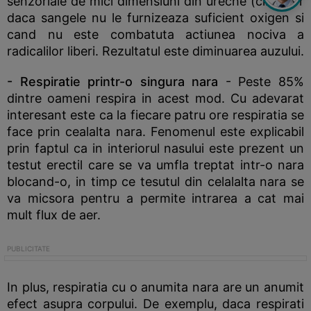
senzoriale de mici dimensiuni din ureche (cili) mor
daca sangele nu le furnizeaza suficient oxigen si
cand nu este combatuta actiunea nociva a
radicalilor liberi. Rezultatul este diminuarea auzului.
- Respiratie printr-o singura nara
- Peste 85%
dintre oameni respira in acest mod. Cu adevarat
interesant este ca la fiecare patru ore respiratia se
face prin cealalta nara. Fenomenul este explicabil
prin faptul ca in interiorul nasului este prezent un
testut erectil care se va umfla treptat intr-o nara
blocand-o, in timp ce tesutul din celalalta nara se
va micsora pentru a permite intrarea a cat mai
mult flux de aer.
In plus, respiratia cu o anumita nara are un anumit
efect asupra corpului. De exemplu, daca respirati