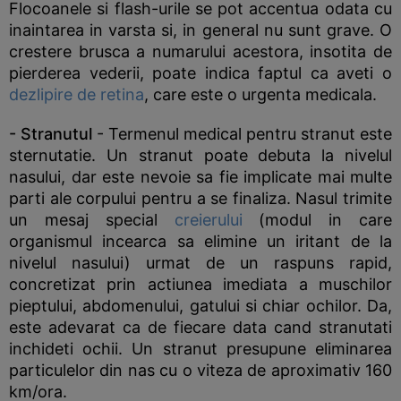
Flocoanele si flash-urile se pot accentua odata cu
inaintarea in varsta si, in general nu sunt grave. O
crestere brusca a numarului acestora, insotita de
pierderea vederii, poate indica faptul ca aveti o
dezlipire de retina
, care este o urgenta medicala.
- Stranutul
- Termenul medical pentru stranut este
sternutatie. Un stranut poate debuta la nivelul
nasului, dar este nevoie sa fie implicate mai multe
parti ale corpului pentru a se finaliza. Nasul trimite
un mesaj special
creierului
(modul in care
organismul incearca sa elimine un iritant de la
nivelul nasului) urmat de un raspuns rapid,
concretizat prin actiunea imediata a muschilor
pieptului, abdomenului, gatului si chiar ochilor. Da,
este adevarat ca de fiecare data cand stranutati
inchideti ochii. Un stranut presupune eliminarea
particulelor din nas cu o viteza de aproximativ 160
km/ora.