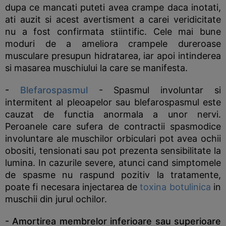
dupa ce mancati puteti avea crampe daca inotati,
ati auzit si acest avertisment a carei veridicitate
nu a fost confirmata stiintific. Cele mai bune
moduri de a ameliora crampele dureroase
musculare presupun hidratarea, iar apoi intinderea
si masarea muschiului la care se manifesta.
-
Blefarospasmul
- Spasmul involuntar si
intermitent al pleoapelor sau blefarospasmul este
cauzat de functia anormala a unor nervi.
Peroanele care sufera de contractii spasmodice
involuntare ale muschilor orbiculari pot avea ochii
obositi, tensionati sau pot prezenta sensibilitate la
lumina. In cazurile severe, atunci cand simptomele
de spasme nu raspund pozitiv la tratamente,
poate fi necesara injectarea de
toxina botulinica
in
muschii din jurul ochilor.
- Amortirea membrelor inferioare sau superioare