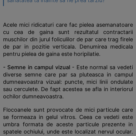
sanatatea ta inainte sa fie prea tarziu?
Acele mici ridicaturi care fac pielea asemanatoare
cu cea de gaina sunt rezultatul contractarii
muschilor din jurul foliculilor de par care trag firele
de par in pozitie verticala. Denumirea medicala
pentru pielea de gaina este horipilatie.
- Semne in campul vizual
- Este normal sa vedeti
diverse semne care par sa pluteasca in campul
dumneavoastra vizual: puncte, mici linii ondulate
sau cerculete. De fapt acestea se afla in interiorul
ochilor dumneavoastra.
Flocoanele sunt provocate de mici particule care
se formeaza in gelul vitros. Ceea ce vedeti este
umbra formata de aceste particule prezente in
spatele ochiului, unde este localizat nervul ocular.