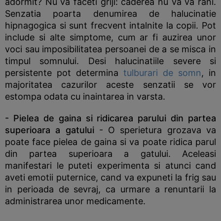
adormit? Nu va faceti griji: caderea nu va va rani.
Senzatia poarta denumirea de halucinatie
hipnagogica si sunt frecvent intalnite la copii. Pot
include si alte simptome, cum ar fi auzirea unor
voci sau imposibilitatea persoanei de a se misca in
timpul somnului. Desi halucinatiile severe si
persistente pot determina
tulburari de somn
, in
majoritatea cazurilor aceste senzatii se vor
estompa odata cu inaintarea in varsta.
- Pielea de gaina si ridicarea parului din partea
superioara a gatului
- O sperietura grozava va
poate face pielea de gaina si va poate ridica parul
din partea superioara a gatului. Aceleasi
manifestari le puteti experimenta si atunci cand
aveti emotii puternice, cand va expuneti la frig sau
in perioada de sevraj, ca urmare a renuntarii la
administrarea unor medicamente.