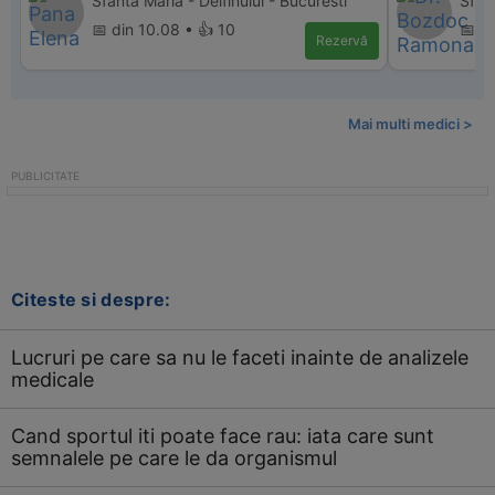
Sfanta Maria - Delfinului - Bucuresti
Sfan
📅 din 10.08 • 👍 10
📅 d
Rezervă
Mai multi medici >
Citeste si despre:
Lucruri pe care sa nu le faceti inainte de analizele
medicale
Cand sportul iti poate face rau: iata care sunt
semnalele pe care le da organismul