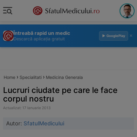
Întreabă rapid un medic
×
▶ GooglePlay
Descarcă aplicația gratuit
›
›
Home
Specialitati
Medicina Generala
Lucruri ciudate pe care le face
corpul nostru
Actualizat: 17 Ianuarie 2013
Autor:
SfatulMedicului