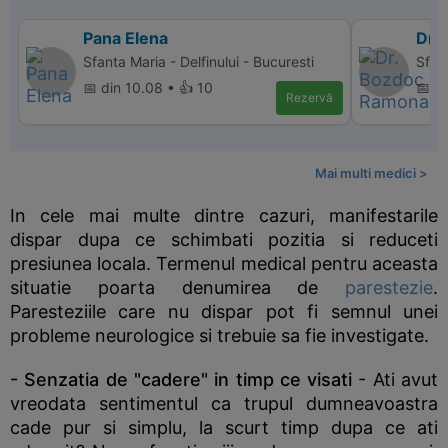
Pana Elena
Dr.
Sfanta Maria - Delfinului - Bucuresti
Sfan
📅 din 10.08 • 👍 10
📅 d
Rezervă
Mai multi medici >
In cele mai multe dintre cazuri, manifestarile
dispar dupa ce schimbati pozitia si reduceti
presiunea locala. Termenul medical pentru aceasta
situatie poarta denumirea de
parestezie
.
Paresteziile care nu dispar pot fi semnul unei
probleme neurologice si trebuie sa fie investigate.
- Senzatia de "cadere" in timp ce visati
- Ati avut
vreodata sentimentul ca trupul dumneavoastra
cade pur si simplu, la scurt timp dupa ce ati