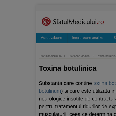
Autoevaluare
Interpretare analize
S
SfatulMedicului.ro
›
Dictionar Medical
›
Toxina botulinic
Toxina botulinica
Substanta care contine
toxina bot
botulinum
) si care este utilizata 
neurologice insotite de contractur
pentru tratamentul ridurilor de ex
musculaturii, ceea ce determina o