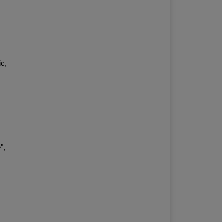
ic,
,
",