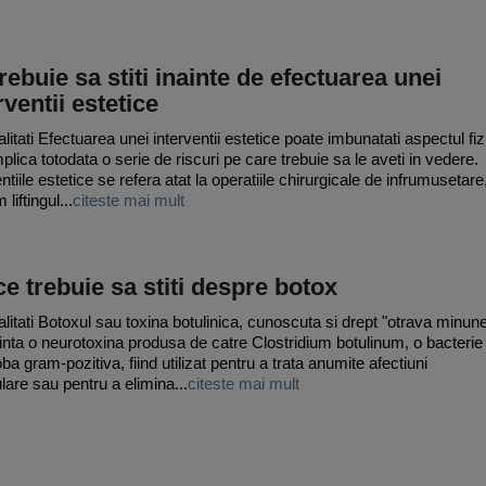
rebuie sa stiti inainte de efectuarea unei
rventii estetice
litati Efectuarea unei interventii estetice poate imbunatati aspectul fiz
plica totodata o serie de riscuri pe care trebuie sa le aveti in vedere.
ntiile estetice se refera atat la operatiile chirurgicale de infrumusetare
liftingul...
citeste mai mult
ce trebuie sa stiti despre botox
litati Botoxul sau toxina botulinica, cunoscuta si drept "otrava minune
inta o neurotoxina produsa de catre Clostridium botulinum, o bacterie
ba gram-pozitiva, fiind utilizat pentru a trata anumite afectiuni
are sau pentru a elimina...
citeste mai mult