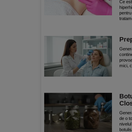
Ce est
hiperh
pentru
tratame
Prep
Genera
contin
provoa
mici, c
Botu
Clo
Genera
de o t
nivelu
botulis