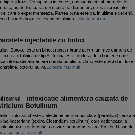
e hiperhidroza Transpiratia in exces, cunoscuta si sub numele de
idroza, poate fi o sursa constanta de disconfort, stres si anxietate
 cei care o experimenteaza. Partea buna este ca, in ultimele decenii,
ntul hiperhidrozei cu toxina botulinica...
citeste mai mult
aratele injectabile cu botox
litati Botoxul este un binecunoscut brand pentru un medicament ce
e toxina botulinica de tip A. Toxina este produsa de o bacterie care
ca intoxicatia alimentara numita botulism. Cand este injectat in doze
ontrolate, botoxul nu va...
citeste mai mult
lismul - intoxicatie alimentara cauzata de
stridium Botulinum
litati Botulismul este o afectiune neuromusculara (paralitica) cauzata
oxina bacteriana (toxina Clostridium botulinum) care actioneaza la
l intestinului si determina "otravire" neuromusculara. Exista 3 tipuri de
m: -...
citeste mai mult