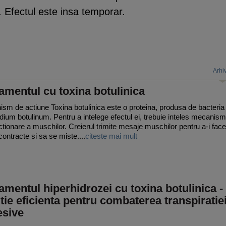
 Efectul este insa temporar.
Arhi
amentul cu toxina botulinica
sm de actiune Toxina botulinica este o proteina, produsa de bacteria
idium botulinum. Pentru a intelege efectul ei, trebuie inteles mecanism
ctionare a muschilor. Creierul trimite mesaje muschilor pentru a-i face
contracte si sa se miste....
citeste mai mult
amentul hiperhidrozei cu toxina botulinica -
tie eficienta pentru combaterea transpiratie
esive