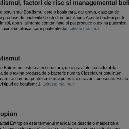
lismul, factori de risc si managementul boli
e botulismul Botulismul este o boala rara, dar grava, cauzata de
le produse de bacteriile Clostridium botulinum. Aceste bacterii pot fi
 in sol, apa si alimente contaminate si pot produce o toxina puternica
 toxina botulinica, care poate afecta...
citeste mai mult
ulismul
tie Botulismul este o afectiune rara, de o gravitate considerabila,
a de o toxina produsa de o bacterie numita Clostridium botulinum,
 care se numara printre cele mai puternice otravuri cunoscute. Exista
ri tipuri de botulism: 1....
citeste mai mult
ropion
litati Entropion este termenul medical ce descrie o malpozitie a
r (anexele pleoapelor) care se caracterizeaza prin existenta unei