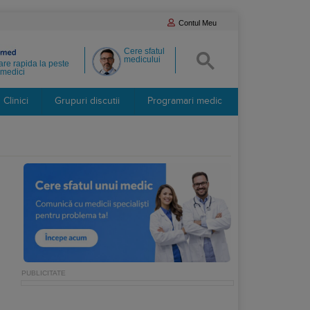
Contul Meu
Cere sfatul
medicului
re rapida la peste
medici
Clinici
Grupuri discutii
Programari medic