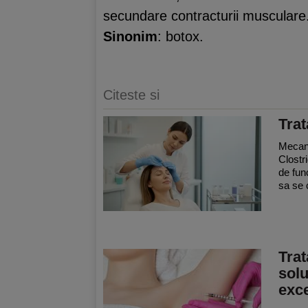
secundare contracturii musculare.
Sinonim
: botox.
Citeste si
Trat
Mecani
Clostr
de fun
sa se 
Trat
solu
exc