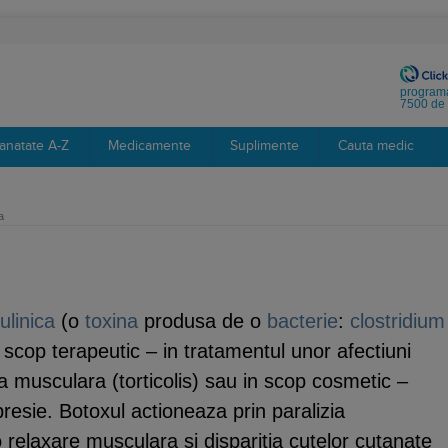
programa
7500 de 
anatate A-Z
Medicamente
Suplimente
Cauta medic
a
ulinica
(o
toxina
produsa de o
bacterie
:
clostridium
in scop terapeutic – in tratamentul unor afectiuni
a musculara (torticolis) sau in scop cosmetic –
presie. Botoxul actioneaza prin paralizia
 relaxare musculara si disparitia cutelor cutanate