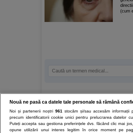
directi
(cum e
Nouă ne pasă ca datele tale personale să rămână confi
Resurse:
Autoevaluare simptome
Interpre
Noi și partenerii noștri
961
stocăm și/sau accesăm informații pe
precum identificatorii cookie unici pentru prelucrarea datelor c
Opiniile avizate ale medicilor, sfaturile si orice alt
Puteți accepta sau gestiona preferințele dvs. făcând clic mai jos,
nici diagnosticul stabilit in urma investigatiilor si 
opune utilizării unui interes legitim în orice moment pe pag
ii punem la dispozitie pentru programare in sistem