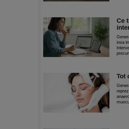
Ce t
inte
Genera
insa im
Interve
precum 
Tot 
Genera
reprez
anaero
muscul