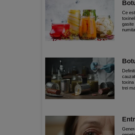
Botu
Ce est
toxine
gasite
numita
Bot
Defini
cauzat
toxina
trei ma
Ent
Genera
genelo