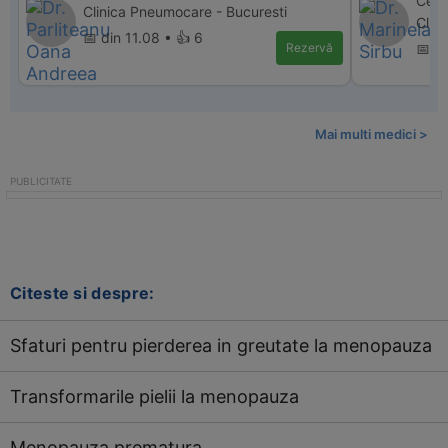
Centr
Clinica Pneumocare - Bucuresti
Clini
📅 din 11.08 • 👍 6
Rezervă
📅 di
Mai multi medici >
Citeste si despre:
Sfaturi pentru pierderea in greutate la menopauza
Transformarile pielii la menopauza
Menopauza prematura