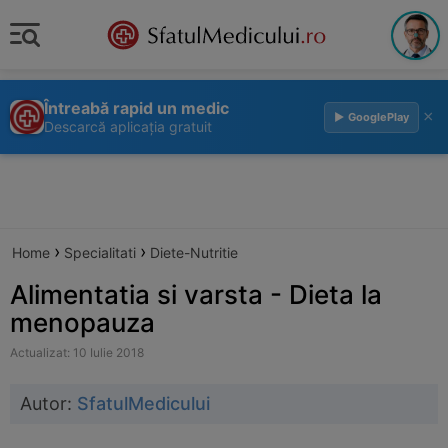
Întreabă rapid un medic
×
▶ GooglePlay
Descarcă aplicația gratuit
›
›
Home
Specialitati
Diete-Nutritie
Alimentatia si varsta - Dieta la
menopauza
Actualizat: 10 Iulie 2018
Autor:
SfatulMedicului