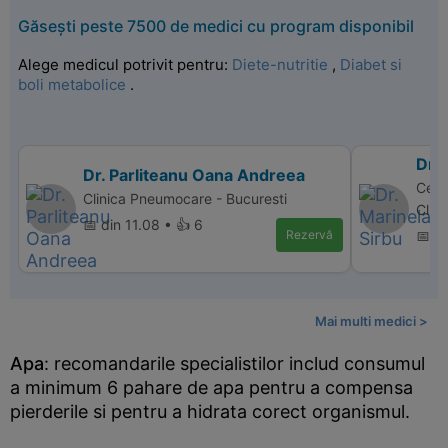
Găsești peste 7500 de medici cu program disponibil
Alege medicul potrivit pentru:
Diete-nutritie
,
Diabet si
boli metabolice
.
Dr. 
Dr. Parliteanu Oana Andreea
Centr
Clinica Pneumocare - Bucuresti
Clini
📅 din 11.08 • 👍 6
Rezervă
📅 di
Mai multi medici >
Apa
: recomandarile specialistilor includ consumul
a minimum 6 pahare de apa pentru a compensa
pierderile si pentru a hidrata corect organismul.