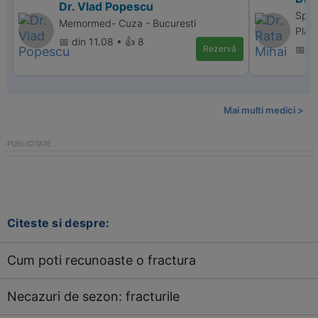
Dr. Vlad Popescu
Spita
Memormed- Cuza - Bucuresti
Plas
📅 din 11.08 • 👍 8
Rezervă
📅 di
Mai multi medici >
Citeste si despre:
Cum poti recunoaste o fractura
Necazuri de sezon: fracturile