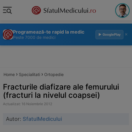
Programează-te rapid la medic
×
▶ GooglePlay
Peste 7000 de medici
›
›
Home
Specialitati
Ortopedie
Fracturile diafizare ale femurului
(fracturi la nivelul coapsei)
Actualizat: 16 Noiembrie 2012
Autor:
SfatulMedicului