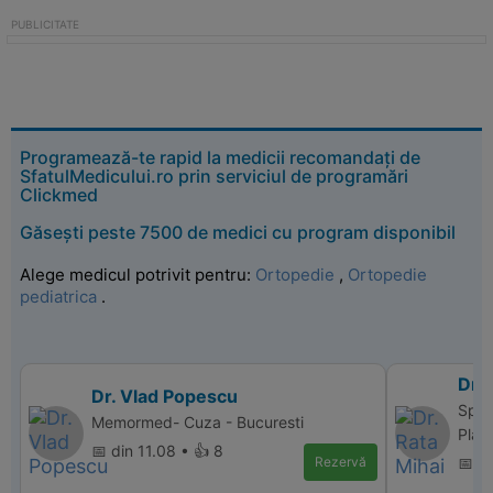
Programează-te rapid la medicii recomandați de
SfatulMedicului.ro prin serviciul de programări
Clickmed
Găsești peste 7500 de medici cu program disponibil
Alege medicul potrivit pentru:
Ortopedie
,
Ortopedie
pediatrica
.
Dr. 
Dr. Vlad Popescu
Spita
Memormed- Cuza - Bucuresti
Plas
📅 din 11.08 • 👍 8
Rezervă
📅 di