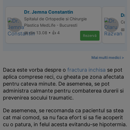
Dr. Jemna Constantin
Dr.
Spitalul de Ortopedie si Chirurgie
Cent
Plastica MedLife - Bucuresti
📅 d
📅 din 13.08 • 👍 4
Rezervă
Mai multi medici >
Daca este vorba despre o
fractura inchisa
se pot
aplica comprese reci, cu gheata pe zona afectata
pentru cateva minute. De asemenea, se pot
administra calmante pentru combaterea durerii si
prevenirea socului traumatic.
De asemenea, se recomanda ca pacientul sa stea
cat mai comod, sa nu faca efort si sa fie acoperit
cu o patura, in felul acesta evitandu-se hipotermia.