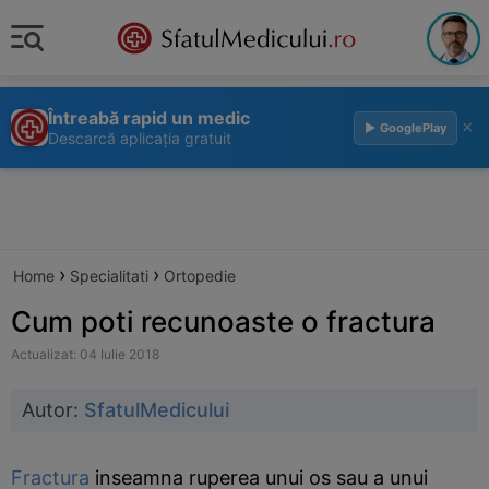
Întreabă rapid un medic
×
▶ GooglePlay
Descarcă aplicația gratuit
›
›
Home
Specialitati
Ortopedie
Cum poti recunoaste o fractura
Actualizat: 04 Iulie 2018
Autor:
SfatulMedicului
Fractura
inseamna ruperea unui os sau a unui