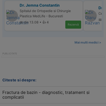
Dr. Jemna Constantin
Dr.
Spitalul de Ortopedie si Chirurgie
Cent
Plastica MedLife - Bucuresti
📅 d
📅 din 13.08 • 👍 4
Rezervă
Mai multi medici >
Citeste si despre:
Fractura de bazin - diagnostic, tratament si
complicatii