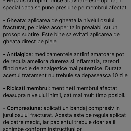
-
Repaus complet
: orice activitate este oprita, in
special daca se pune presiune pe membrul afectat
-
Gheata
: aplicarea de gheata la nivelul osului
fracturat, pe pielea acoperita in prealabil cu un
prosop subtire. Este bine sa evitati aplicarea de
gheata direct pe piele
-
Antialgice
: medicamentele antiinflamatoare pot
de regula ameliora durerea si inflamatia, rareori
fiind nevoie de analgezice mai puternice. Durata
acestui tratament nu trebuie sa depaseasca 10 zile
-
Ridicati membrul
: mentineti membrul afectat
deasupra nivelului inimii, cat mai mult timp posibil.
-
Compresiune
: aplicati un bandaj compresiv in
jurul osului fracturat. Acesta este de regula aplicat
de catre medic, iar pacientul trebuie doar sa il
schimbe conform instructiunilor