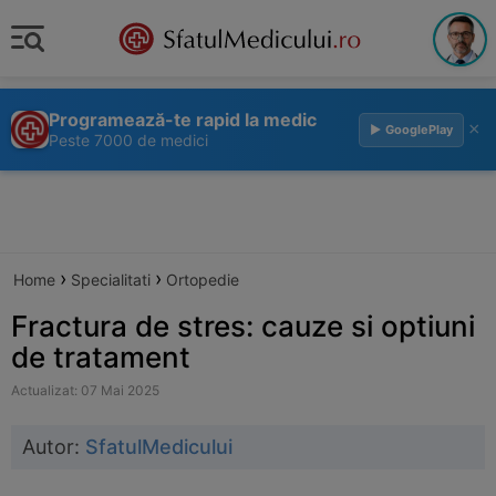
Programează-te rapid la medic
×
▶ GooglePlay
Peste 7000 de medici
›
›
Home
Specialitati
Ortopedie
Fractura de stres: cauze si optiuni
de tratament
Actualizat: 07 Mai 2025
Autor:
SfatulMedicului