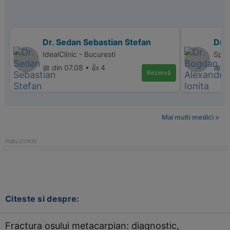
Dr. Sedan Sebastian Stefan
Dr.
IdealClinic - Bucuresti
Spit
📅 din 07.08 • 👍 4
📅 d
Rezervă
Mai multi medici >
Citeste si despre:
Fractura osului metacarpian: diagnostic,