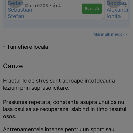
📅 din 07.08 • 👍 4
📅 d
Rezervă
Mai multi medici >
- Tumefiere locala
Cauze
Fracturile de stres sunt aproape intotdeauna
leziuni prin suprasolicitare.
Presiunea repetata, constanta asupra unui os nu
lasa osul sa se recupereze, slabind in timp tesutul
osos.
Antrenamentele intense pentru un sport sau