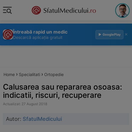
Întreabă rapid un medic
×
▶ GooglePlay
Descarcă aplicația gratuit
›
›
Home
Specialitati
Ortopedie
Calusarea sau repararea osoasa:
indicatii, riscuri, recuperare
Actualizat: 27 August 2018
Autor:
SfatulMedicului