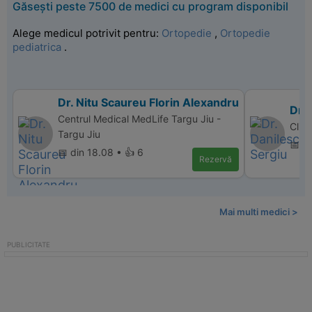
Găsești peste 7500 de medici cu program disponibil
Alege medicul potrivit pentru:
Ortopedie
,
Ortopedie
pediatrica
.
Dr. Nitu Scaureu Florin Alexandru
Dr. 
Centrul Medical MedLife Targu Jiu -
Clin
Targu Jiu
📅 d
📅 din 18.08 • 👍 6
Rezervă
Mai multi medici >