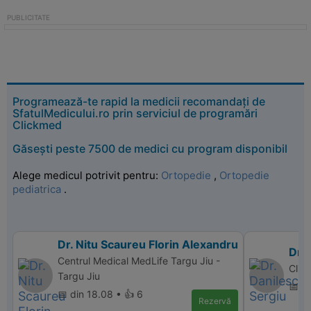
Programează-te rapid la medicii recomandați de
SfatulMedicului.ro prin serviciul de programări
Clickmed
Găsești peste 7500 de medici cu program disponibil
Alege medicul potrivit pentru:
Ortopedie
,
Ortopedie
pediatrica
.
Dr. Nitu Scaureu Florin Alexandru
Dr. 
Centrul Medical MedLife Targu Jiu -
Clin
Targu Jiu
📅 d
📅 din 18.08 • 👍 6
Rezervă