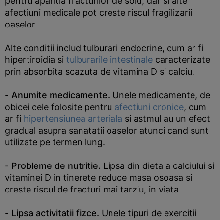
pentru aparitia fracturilor de sold, dar si alte
afectiuni medicale pot creste riscul fragilizarii
oaselor.
Alte conditii includ tulburari endocrine, cum ar fi
hipertiroidia si
tulburarile intestinale
caracterizate
prin absorbita scazuta de vitamina D si calciu.
-
Anumite medicamente.
Unele medicamente, de
obicei cele folosite pentru
afectiuni cronice
, cum
ar fi
hipertensiunea arteriala
si astmul au un efect
gradual asupra sanatatii oaselor atunci cand sunt
utilizate pe termen lung.
-
Probleme de nutritie.
Lipsa din dieta a calciului si
vitaminei D in tinerete reduce masa osoasa si
creste riscul de fracturi mai tarziu, in viata.
-
Lipsa activitatii fizce.
Unele tipuri de exercitii