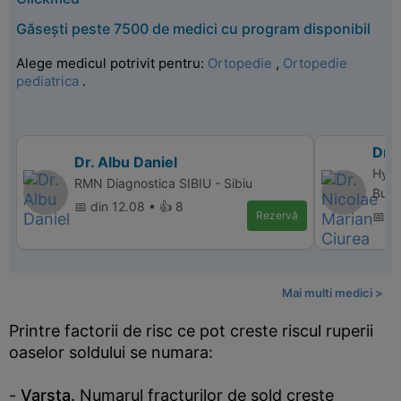
Găsești peste 7500 de medici cu program disponibil
Alege medicul potrivit pentru:
Ortopedie
,
Ortopedie
pediatrica
.
Dr. 
Dr. Albu Daniel
Hype
RMN Diagnostica SIBIU - Sibiu
Bucu
📅 din 12.08 • 👍 8
Rezervă
📅 di
Mai multi medici >
Printre factorii de risc ce pot creste riscul ruperii
oaselor soldului se numara:
-
Varsta.
Numarul fracturilor de sold creste