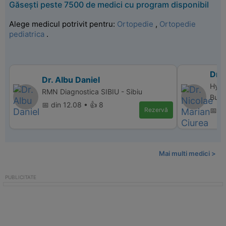
Găsești peste 7500 de medici cu program disponibil
Alege medicul potrivit pentru:
Ortopedie
,
Ortopedie
pediatrica
.
Dr. 
Dr. Albu Daniel
Hype
RMN Diagnostica SIBIU - Sibiu
Bucu
📅 din 12.08 • 👍 8
Rezervă
📅 di
Mai multi medici >