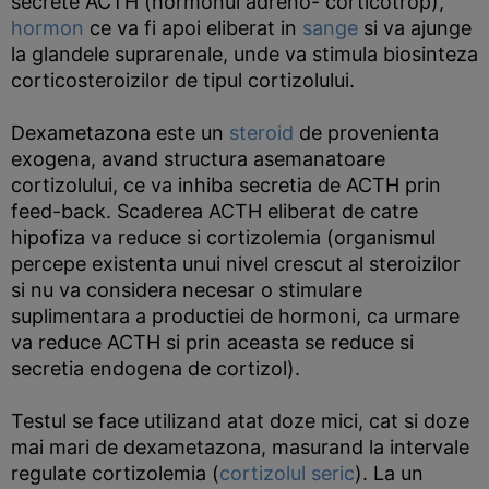
secrete ACTH (hormonul adreno- corticotrop),
hormon
ce va fi apoi eliberat in
sange
si va ajunge
la glandele suprarenale, unde va stimula biosinteza
corticosteroizilor de tipul cortizolului.
Dexametazona este un
steroid
de provenienta
exogena, avand structura asemanatoare
cortizolului, ce va inhiba secretia de ACTH prin
feed-back. Scaderea ACTH eliberat de catre
hipofiza va reduce si cortizolemia (organismul
percepe existenta unui nivel crescut al steroizilor
si nu va considera necesar o stimulare
suplimentara a productiei de hormoni, ca urmare
va reduce ACTH si prin aceasta se reduce si
secretia endogena de cortizol).
Testul se face utilizand atat doze mici, cat si doze
mai mari de dexametazona, masurand la intervale
regulate cortizolemia (
cortizolul seric
). La un