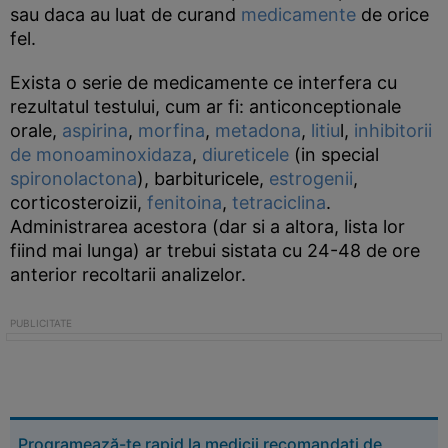
sau daca au luat de curand
medicamente
de orice
fel.
Exista o serie de medicamente ce interfera cu
rezultatul testului, cum ar fi: anticonceptionale
orale,
aspirina
,
morfina
,
metadona
,
litiu
l,
inhibitorii
de monoaminoxidaza
,
diureticele
(in special
spironolactona
), barbituricele,
estrogenii
,
corticosteroizii,
fenitoina
,
tetraciclina
.
Administrarea acestora (dar si a altora, lista lor
fiind mai lunga) ar trebui sistata cu 24-48 de ore
anterior recoltarii analizelor.
Programează-te rapid la medicii recomandați de