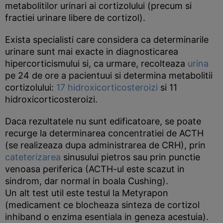
metabolitilor urinari ai cortizolului (precum si
fractiei urinare libere de cortizol).
Exista specialisti care considera ca determinarile
urinare sunt mai exacte in diagnosticarea
hipercorticismului si, ca urmare, recolteaza
urina
pe 24 de ore a pacientuui si determina metabolitii
cortizolului:
17 hidroxicorticosteroizi
si 11
hidroxicorticosteroizi.
Daca rezultatele nu sunt edificatoare, se poate
recurge la determinarea concentratiei de ACTH
(se realizeaza dupa administrarea de CRH), prin
cateterizarea
sinusului pietros sau prin punctie
venoasa periferica (ACTH-ul este scazut in
sindrom, dar normal in boala Cushing).
Un alt test util este testul la Metyrapon
(medicament ce blocheaza sinteza de cortizol
inhiband o enzima esentiala in geneza acestuia).