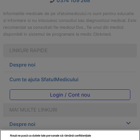
0374 109 268
Informatiile medicale de pe sfatulmedicului.ro sunt pentru educatie
si informare si nu inlocuiesc consultul sau diagnosticul medical. Este
recomandat sa consultati fie medicul Dvs., fie unul din medicii
disponibili in sistemul de programare la medic Clickmed.
LINKURI RAPIDE
Despre noi
Cum te ajuta SfatulMedicului
Login / Cont nou
MAI MULTE LINKURI
Despre noi
Nouă ne pasă ca datele tale personale să rămână confidențiale
Legal