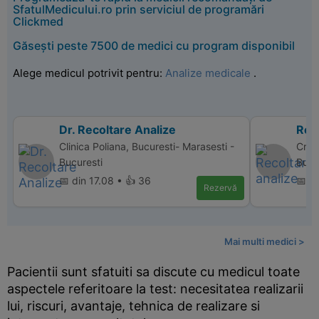
SfatulMedicului.ro prin serviciul de programări
Clickmed
Găsești peste 7500 de medici cu program disponibil
Alege medicul potrivit pentru:
Analize medicale
.
Dr. Recoltare Analize
Reco
Clinica Poliana, Bucuresti- Marasesti -
Cris 
Bucuresti
Bucu
📅 din 17.08 • 👍 36
📅 d
Rezervă
Mai multi medici >
Pacientii sunt sfatuiti sa discute cu medicul toate
aspectele referitoare la test: necesitatea realizarii
lui, riscuri, avantaje, tehnica de realizare si