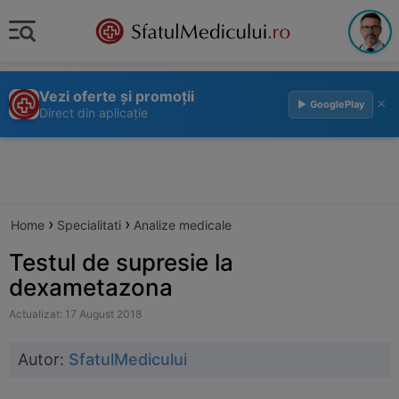
Vezi oferte și promoții
×
▶ GooglePlay
Direct din aplicație
›
›
Home
Specialitati
Analize medicale
Testul de supresie la
dexametazona
Actualizat: 17 August 2018
Autor:
SfatulMedicului