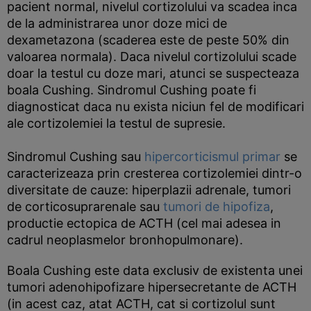
pacient normal, nivelul cortizolului va scadea inca
de la administrarea unor doze mici de
dexametazona (scaderea este de peste 50% din
valoarea normala). Daca nivelul cortizolului scade
doar la testul cu doze mari, atunci se suspecteaza
boala Cushing. Sindromul Cushing poate fi
diagnosticat daca nu exista niciun fel de modificari
ale cortizolemiei la testul de supresie.
Sindromul Cushing sau
hipercorticismul primar
se
caracterizeaza prin cresterea cortizolemiei dintr-o
diversitate de cauze: hiperplazii adrenale, tumori
de corticosuprarenale sau
tumori de hipofiza
,
productie ectopica de ACTH (cel mai adesea in
cadrul neoplasmelor bronhopulmonare).
Boala Cushing este data exclusiv de existenta unei
tumori adenohipofizare hipersecretante de ACTH
(in acest caz, atat ACTH, cat si cortizolul sunt