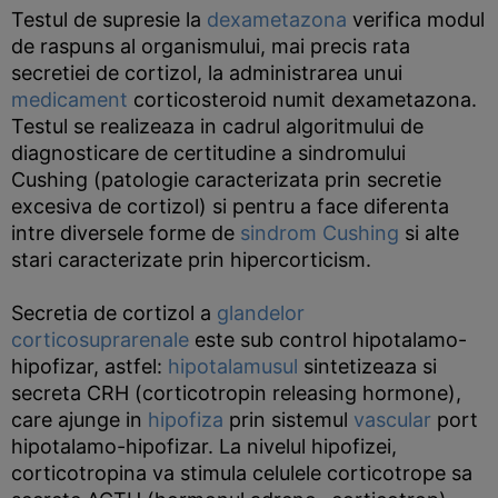
Testul de supresie la
dexametazona
verifica modul
de raspuns al organismului, mai precis rata
secretiei de cortizol, la administrarea unui
medicament
corticosteroid numit dexametazona.
Testul se realizeaza in cadrul algoritmului de
diagnosticare de certitudine a sindromului
Cushing (patologie caracterizata prin secretie
excesiva de cortizol) si pentru a face diferenta
intre diversele forme de
sindrom Cushing
si alte
stari caracterizate prin hipercorticism.
Secretia de cortizol a
glandelor
corticosuprarenale
este sub control hipotalamo-
hipofizar, astfel:
hipotalamusul
sintetizeaza si
secreta CRH (corticotropin releasing hormone),
care ajunge in
hipofiza
prin sistemul
vascular
port
hipotalamo-hipofizar. La nivelul hipofizei,
corticotropina va stimula celulele corticotrope sa