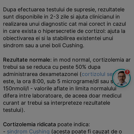
Dupa efectuarea testului de supresie, rezultatele
sunt disponibile in 2-3 zile si ajuta clinicianul in
realizarea unui diagnostic cat mai corect in cazul
in care exista o hipersecretie de cortizol: ajuta la
obiectivarea ei si la stabilirea existentei unui
sindrom sau a unei boli Cushing.
Rezultate normale
: in mod normal, cortizolemia ar
trebui sa se reduca cu peste 50% dupa
?
administrarea dexametazonei (
cortizolul seric
este, la ora 8:00, sub 5 micrograme/dl sau sub
150nmoli/l - valorile aflate in limita normalului
difera intre laboratoare, de aceea doar medicul
curant ar trebui sa interpreteze rezultatele
testului).
Cortizolemia ridicata
poate indica:
-
sindrom Cushing
(acesta poate fi cauzat de o