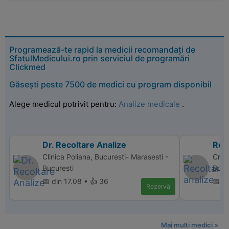
Programează-te rapid la medicii recomandați de
SfatulMedicului.ro prin serviciul de programări
Clickmed
Găsești peste 7500 de medici cu program disponibil
Alege medicul potrivit pentru:
Analize medicale
.
Dr. Recoltare Analize
Reco
Clinica Poliana, Bucuresti- Marasesti -
Cris 
Bucuresti
Bucu
📅 din 17.08 • 👍 36
📅 d
Rezervă
Mai multi medici >