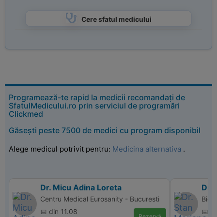
Cere sfatul medicului
Programează-te rapid la medicii recomandați de
SfatulMedicului.ro prin serviciul de programări
Clickmed
Găsești peste 7500 de medici cu program disponibil
Alege medicul potrivit pentru:
Medicina alternativa
.
Dr. Micu Adina Loreta
Dr.
Centru Medical Eurosanity - Bucuresti
Bio 
📅 din 11.08
📅 d
Rezervă