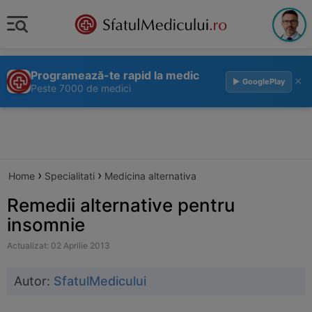
Programează-te rapid la medic
×
▶ GooglePlay
Peste 7000 de medici
›
›
Home
Specialitati
Medicina alternativa
Remedii alternative pentru
insomnie
Actualizat: 02 Aprilie 2013
Autor:
SfatulMedicului