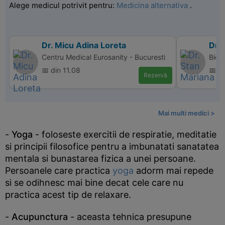
Alege medicul potrivit pentru:
Medicina alternativa
.
Dr. Micu Adina Loreta
Dr.
Centru Medical Eurosanity - Bucuresti
Bio 
📅 din 11.08
📅 d
Rezervă
Mai multi medici >
-
Yoga
- foloseste exercitii de respiratie, meditatie
si principii filosofice pentru a imbunatati sanatatea
mentala si bunastarea fizica a unei persoane.
Persoanele care practica
yoga
adorm mai repede
si se odihnesc mai bine decat cele care nu
practica acest tip de relaxare.
-
Acupunctura
- aceasta tehnica presupune