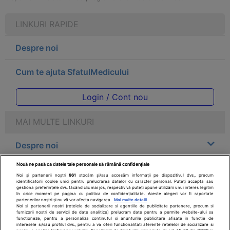
LINKURI RAPIDE
Despre noi
Cum te ajuta SfatulMedicului
Login / Cont nou
MAI MULTE LINKURI
Despre noi
Nouă ne pasă ca datele tale personale să rămână confidențiale
Legal
Noi și partenerii noștri
961
stocăm și/sau accesăm informații pe dispozitivul dvs., precum
identificatorii cookie unici pentru prelucrarea datelor cu caracter personal. Puteți accepta sau
gestiona preferințele dvs. făcând clic mai jos, respectiv vă puteți opune utilizării unui interes legitim
Drepturile consumatorului
în orice moment pe pagina cu politica de confidențialitate. Aceste alegeri vor fi raportate
partenerilor noștri și nu vă vor afecta navigarea.
Mai multe detalii
Noi si partenerii nostri (retelele de socializare si agentiile de publicitate partenere, precum si
furnizorii nostri de servicii de date analitice) prelucram date pentru a permite website-ului sa
Parteneri
functioneze, pentru a personaliza continutul si anunturile publicitare afisate in functie de
interesele si/sau profilul dvs., pentru a va oferi functionalitati aferente retelelor de socializare si