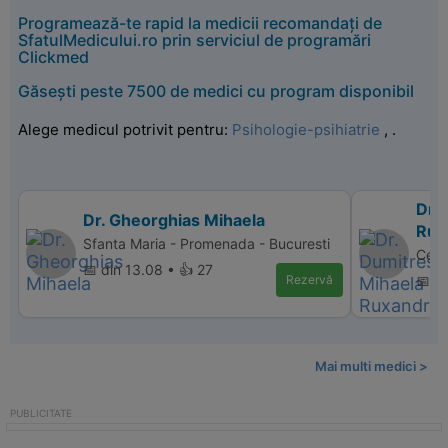
Programează-te rapid la medicii recomandați de
SfatulMedicului.ro prin serviciul de programări
Clickmed
Găsești peste 7500 de medici cu program disponibil
Alege medicul potrivit pentru:
Psihologie-psihiatrie
,
.
Dr.
Dr. Gheorghias Mihaela
Rux
Sfanta Maria - Promenada - Bucuresti
Cent
📅 din 13.08 • 👍 27
Rezervă
📅 d
Mai multi medici >