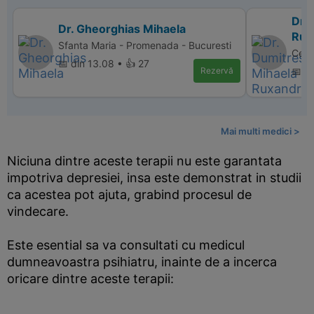
Dr.
Dr. Gheorghias Mihaela
Rux
Sfanta Maria - Promenada - Bucuresti
Cent
📅 din 13.08 • 👍 27
Rezervă
📅 d
Mai multi medici >
Niciuna dintre aceste terapii nu este garantata
impotriva depresiei, insa este demonstrat in studii
ca acestea pot ajuta, grabind procesul de
vindecare.
Este esential sa va consultati cu medicul
dumneavoastra psihiatru, inainte de a incerca
oricare dintre aceste terapii: