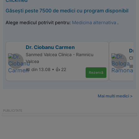
Clickmed
Găsești peste 7500 de medici cu program disponibil
Alege medicul potrivit pentru:
Medicina alternativa
.
Dr. Ciobanu Carmen
Dr.
Sanmed Valcea Clinica - Ramnicu
Clin
Valcea
📅 d
📅 din 13.08 • 👍 22
Rezervă
Mai multi medici >