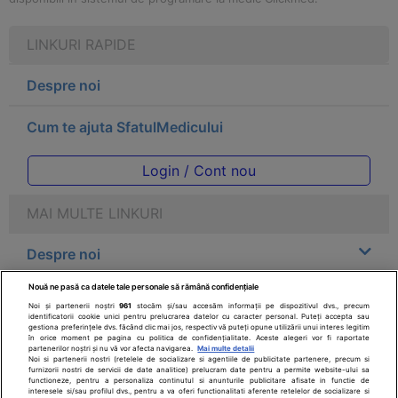
LINKURI RAPIDE
Despre noi
Cum te ajuta SfatulMedicului
Login / Cont nou
MAI MULTE LINKURI
Despre noi
Nouă ne pasă ca datele tale personale să rămână confidențiale
Legal
Noi și partenerii noștri
961
stocăm și/sau accesăm informații pe dispozitivul dvs., precum
identificatorii cookie unici pentru prelucrarea datelor cu caracter personal. Puteți accepta sau
gestiona preferințele dvs. făcând clic mai jos, respectiv vă puteți opune utilizării unui interes legitim
Drepturile consumatorului
în orice moment pe pagina cu politica de confidențialitate. Aceste alegeri vor fi raportate
partenerilor noștri și nu vă vor afecta navigarea.
Mai multe detalii
Noi si partenerii nostri (retelele de socializare si agentiile de publicitate partenere, precum si
furnizorii nostri de servicii de date analitice) prelucram date pentru a permite website-ului sa
Parteneri
functioneze, pentru a personaliza continutul si anunturile publicitare afisate in functie de
interesele si/sau profilul dvs., pentru a va oferi functionalitati aferente retelelor de socializare si