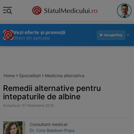
Vezi oferte și promoții
×
▶ GooglePlay
Direct din aplicație
›
›
Home
Specialitati
Medicina alternativa
Remedii alternative pentru
intepaturile de albine
Actualizat: 07 Noiembrie 2018
Consultant medical:
Dr. Cora Balaban-Popa