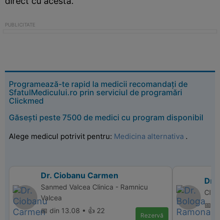
direct cu acesta.
Programează-te rapid la medicii recomandați de
SfatulMedicului.ro prin serviciul de programări
Clickmed
Găsești peste 7500 de medici cu program disponibil
Alege medicul potrivit pentru:
Medicina alternativa
.
Dr. Ciobanu Carmen
Dr.
Sanmed Valcea Clinica - Ramnicu
Clin
Valcea
📅 d
📅 din 13.08 • 👍 22
Rezervă