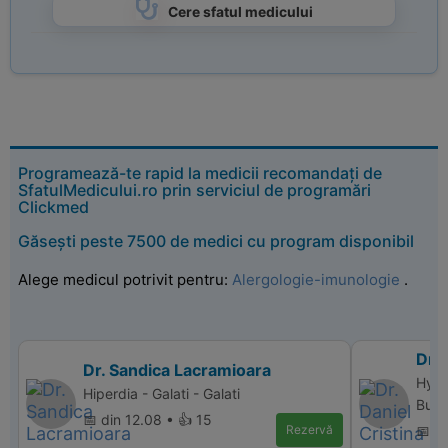
Cere sfatul medicului
Programează-te rapid la medicii recomandați de
SfatulMedicului.ro prin serviciul de programări
Clickmed
Găsești peste 7500 de medici cu program disponibil
Alege medicul potrivit pentru:
Alergologie-imunologie
.
Dr. 
Dr. Sandica Lacramioara
Hype
Hiperdia - Galati - Galati
Bucu
📅 din 12.08 • 👍 15
Rezervă
📅 d