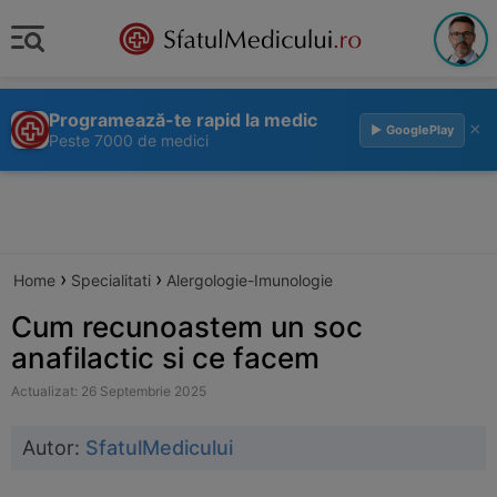
Programează-te rapid la medic
×
▶ GooglePlay
Peste 7000 de medici
›
›
Home
Specialitati
Alergologie-Imunologie
Cum recunoastem un soc
anafilactic si ce facem
Actualizat: 26 Septembrie 2025
Autor:
SfatulMedicului