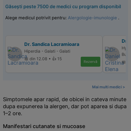
Găsești peste 7500 de medici cu program disponibil
Alege medicul potrivit pentru:
Alergologie-imunologie
.
Dr. 
Dr. Sandica Lacramioara
Hype
Hiperdia - Galati - Galati
Bucu
📅 din 12.08 • 👍 15
Rezervă
📅 d
Mai multi medici >
Simptomele apar rapid, de obicei in cateva minute
dupa expunerea la alergen, dar pot aparea si dupa
1–2 ore.
Manifestari cutanate si mucoase