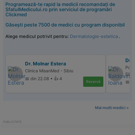
Programează-te rapid la medicii recomandați de
SfatulMedicului.ro prin serviciul de programări
Clickmed
Găsești peste 7500 de medici cu program disponibil
Alege medicul potrivit pentru:
Dermatologie-estetica
.
Dr. 
Dr. Molnar Estera
Polic
Clinica MisanMed - Sibiu
Sibi
📅 din 22.08 • 👍 4
Rezervă
📅 di
Mai multi medici >