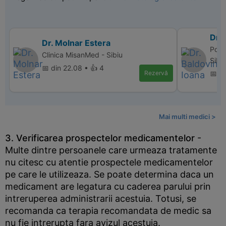
Dr. 
Dr. Molnar Estera
Polic
Clinica MisanMed - Sibiu
Sibi
📅 din 22.08 • 👍 4
Rezervă
📅 di
Mai multi medici >
3. Verificarea prospectelor medicamentelor
-
Multe dintre persoanele care urmeaza tratamente
nu citesc cu atentie prospectele medicamentelor
pe care le utilizeaza. Se poate determina daca un
medicament are legatura cu caderea parului prin
intreruperea administrarii acestuia. Totusi, se
recomanda ca terapia recomandata de medic sa
nu fie intrerupta fara avizul acestuia.