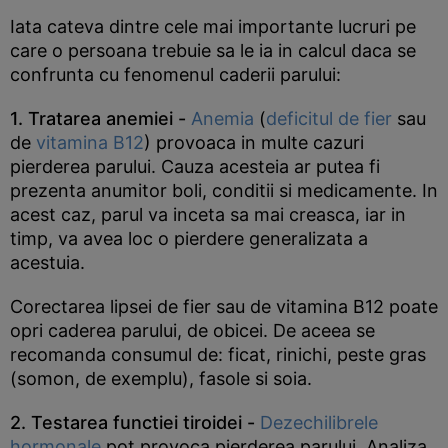
Iata cateva dintre cele mai importante lucruri pe
care o persoana trebuie sa le ia in calcul daca se
confrunta cu fenomenul caderii parului:
1. Tratarea anemiei -
Anemia
(
deficitul de fier
sau
de
vitamina B12
) provoaca in multe cazuri
pierderea parului. Cauza acesteia ar putea fi
prezenta anumitor boli, conditii si medicamente. In
acest caz, parul va inceta sa mai creasca, iar in
timp, va avea loc o pierdere generalizata a
acestuia.
Corectarea lipsei de fier sau de vitamina B12 poate
opri caderea parului, de obicei. De aceea se
recomanda consumul de: ficat, rinichi, peste gras
(somon, de exemplu), fasole si soia.
2. Testarea functiei tiroidei -
Dezechilibrele
hormonale
pot provoca pierderea parului. Analiza