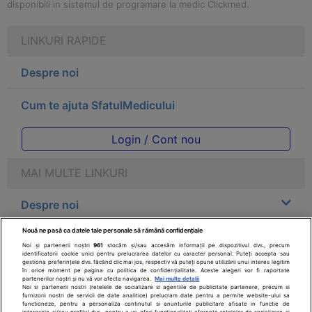
disponibili in sistemul de programare la medic Clickmed.
LINKURI RAPIDE
Despre noi
Cum te ajuta SfatulMedicului
Login / Cont nou
MAI MULTE LINKURI
Despre noi
Nouă ne pasă ca datele tale personale să rămână confidențiale
Legal
Noi și partenerii noștri
961
stocăm și/sau accesăm informații pe dispozitivul dvs., precum
identificatorii cookie unici pentru prelucrarea datelor cu caracter personal. Puteți accepta sau
gestiona preferințele dvs. făcând clic mai jos, respectiv vă puteți opune utilizării unui interes legitim
Drepturile consumatorului
în orice moment pe pagina cu politica de confidențialitate. Aceste alegeri vor fi raportate
partenerilor noștri și nu vă vor afecta navigarea.
Mai multe detalii
Noi si partenerii nostri (retelele de socializare si agentiile de publicitate partenere, precum si
furnizorii nostri de servicii de date analitice) prelucram date pentru a permite website-ului sa
Parteneri
functioneze, pentru a personaliza continutul si anunturile publicitare afisate in functie de
interesele si/sau profilul dvs., pentru a va oferi functionalitati aferente retelelor de socializare si