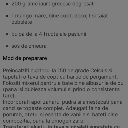
200 grame iaurt grecesc degresat
1 mango mare, bine copt, decojit si taiat
cubulete
pulpa de la 4 fructe ale pasiunii
sos de zmeura
Mod de preparare
Preincalziti cuptorul la 150 de grade Celsius si
tapetati o tava de copt cu hartie de pergament.
Folositi mixerul pentru a bate bine albusurile de ou
(pana isi dubleaza volumul si prind o consistenta
tare).
Incorporati apoi zaharul pudra si amestecati pana
cand se topeste complet. Adaugati faina de
porumb, otetul si esenta de vanilie si bateti bine
compozitia, pana la omogenizare.
Transferati aluatul in tava si nivelati suprafata cu