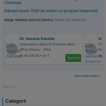
Clickmed
Găsești peste 7500 de medici cu program disponibil
Alege medicul potrivit pentru:
Deserturi dietetice
.
Dr. Vacariu Daniela
Dr.
Hyperclinica MedLife Polisano Sibiu -
Clin
Mihai Viteazu - Sibiu
Neam
📅 din 08.08 • 👍 4
📅 d
Rezervă
Mai multi medici >
Categorii