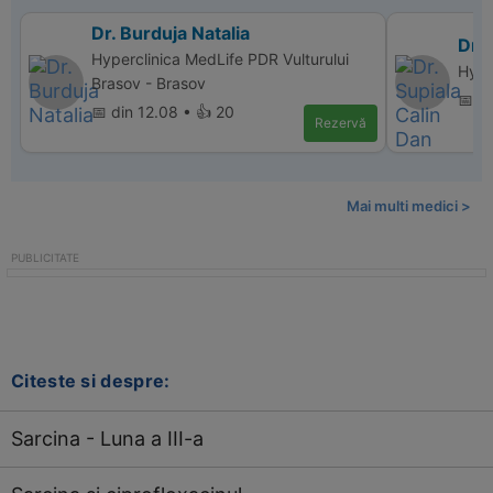
Dr. Burduja Natalia
Dr. 
Hyperclinica MedLife PDR Vulturului
Hype
Brasov - Brasov
📅 di
📅 din 12.08 • 👍 20
Rezervă
Mai multi medici >
Citeste si despre:
Sarcina - Luna a III-a