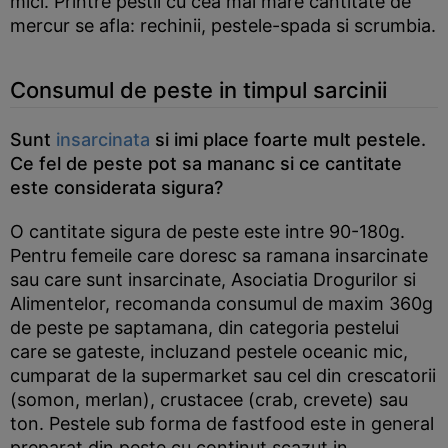
mici. Printre pestii cu cea mai mare cantitate de
mercur se afla: rechinii, pestele-spada si scrumbia.
Consumul de peste in timpul sarcinii
Sunt
insarcinata
si imi place foarte mult pestele.
Ce fel de peste pot sa mananc si ce cantitate
este considerata sigura?
O cantitate sigura de peste este intre 90-180g.
Pentru femeile care doresc sa ramana insarcinate
sau care sunt insarcinate, Asociatia Drogurilor si
Alimentelor, recomanda consumul de maxim 360g
de peste pe saptamana, din categoria pestelui
care se gateste, incluzand pestele oceanic mic,
cumparat de la supermarket sau cel din crescatorii
(somon, merlan), crustacee (crab, crevete) sau
ton. Pestele sub forma de fastfood este in general
preparat din peste cu continut scazut in