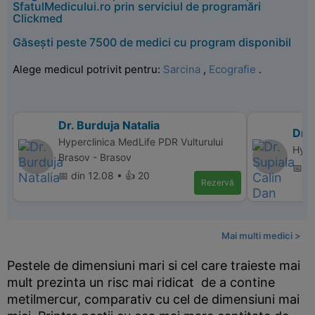
SfatulMedicului.ro prin serviciul de programări
Clickmed
Găsești peste 7500 de medici cu program disponibil
Alege medicul potrivit pentru:
Sarcina
,
Ecografie
.
Dr. Burduja Natalia
Dr. 
Hyperclinica MedLife PDR Vulturului
Hype
Brasov - Brasov
📅 di
📅 din 12.08 • 👍 20
Rezervă
Mai multi medici >
Pestele de dimensiuni mari si cel care traieste mai
mult prezinta un risc mai ridicat de a contine
metilmercur, comparativ cu cel de dimensiuni mai