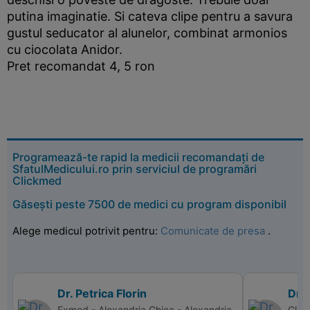
putina imaginatie. Si cateva clipe pentru a savura
gustul seducator al alunelor, combinat armonios
cu ciocolata Anidor.
Pret recomandat 4, 5 ron
Programează-te rapid la medicii recomandați de
SfatulMedicului.ro prin serviciul de programări
Clickmed
Găsești peste 7500 de medici cu program disponibil
Alege medicul potrivit pentru:
Comunicate de presa
.
Dr. Petrica Florin
Dr. 
Exmed - Alexandria Ghica - Alexandria
Clin