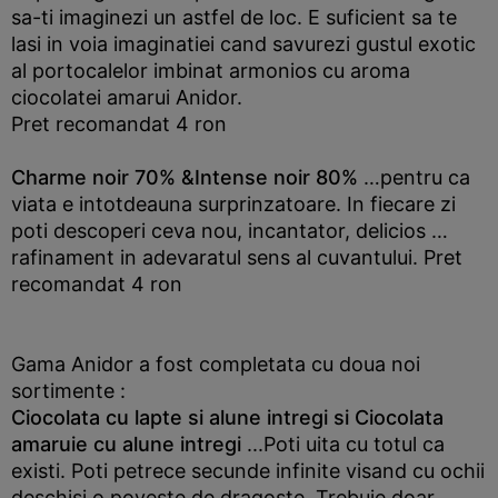
sa-ti imaginezi un astfel de loc. E suficient sa te
lasi in voia imaginatiei cand savurezi gustul exotic
al portocalelor imbinat armonios cu aroma
ciocolatei amarui Anidor.
Pret recomandat 4 ron
Charme noir 70% &Intense noir 80%
…pentru ca
viata e intotdeauna surprinzatoare. In fiecare zi
poti descoperi ceva nou, incantator, delicios …
rafinament in adevaratul sens al cuvantului. Pret
recomandat 4 ron
Gama Anidor a fost completata cu doua noi
sortimente :
Ciocolata cu lapte si alune intregi si Ciocolata
amaruie cu alune intregi
...Poti uita cu totul ca
existi. Poti petrece secunde infinite visand cu ochii
deschisi o poveste de dragoste. Trebuie doar