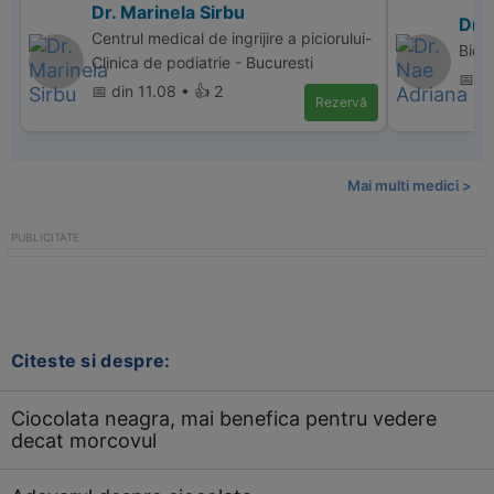
Dr. Marinela Sirbu
Dr.
Centrul medical de ingrijire a piciorului-
Bio 
Clinica de podiatrie - Bucuresti
📅 di
📅 din 11.08 • 👍 2
Rezervă
Mai multi medici >
Citeste si despre:
Ciocolata neagra, mai benefica pentru vedere
decat morcovul