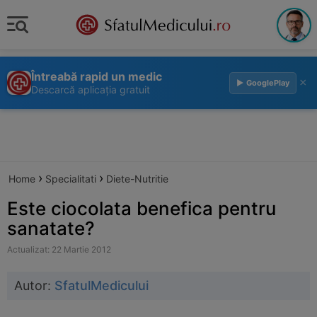
Întreabă rapid un medic
×
▶ GooglePlay
Descarcă aplicația gratuit
›
›
Home
Specialitati
Diete-Nutritie
Este ciocolata benefica pentru
sanatate?
Actualizat: 22 Martie 2012
Autor:
SfatulMedicului