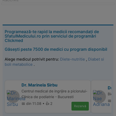
Programează-te rapid la medicii recomandați de
SfatulMedicului.ro prin serviciul de programări
Clickmed
Găsești peste 7500 de medici cu program disponibil
Alege medicul potrivit pentru:
Diete-nutritie
,
Diabet si
boli metabolice
.
Dr. Marinela Sirbu
Dr.
Centrul medical de ingrijire a piciorului-
Bio 
Clinica de podiatrie - Bucuresti
📅 di
📅 din 11.08 • 👍 2
Rezervă