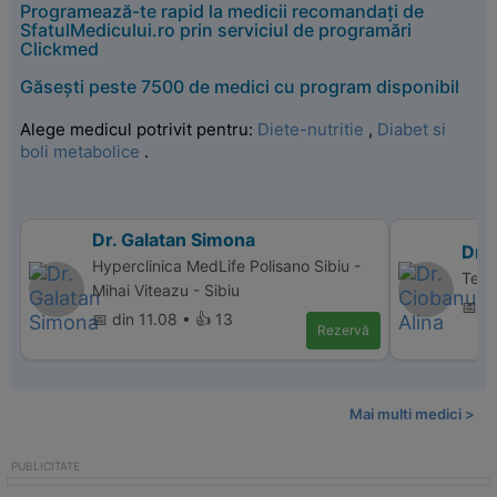
Programează-te rapid la medicii recomandați de
SfatulMedicului.ro prin serviciul de programări
Clickmed
Găsești peste 7500 de medici cu program disponibil
Alege medicul potrivit pentru:
Diete-nutritie
,
Diabet si
boli metabolice
.
Dr. Galatan Simona
Dr. 
Hyperclinica MedLife Polisano Sibiu -
Terra
Mihai Viteazu - Sibiu
📅 d
📅 din 11.08 • 👍 13
Rezervă
Mai multi medici >