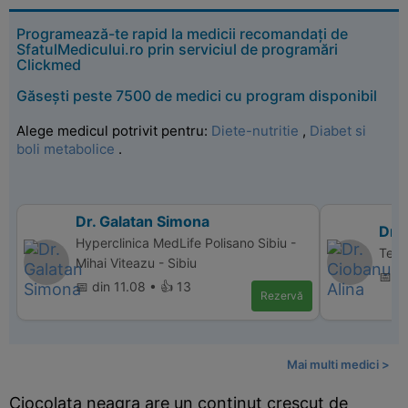
Programează-te rapid la medicii recomandați de
SfatulMedicului.ro prin serviciul de programări
Clickmed
Găsești peste 7500 de medici cu program disponibil
Alege medicul potrivit pentru:
Diete-nutritie
,
Diabet si
boli metabolice
.
Dr. Galatan Simona
Dr. 
Hyperclinica MedLife Polisano Sibiu -
Terra
Mihai Viteazu - Sibiu
📅 d
📅 din 11.08 • 👍 13
Rezervă
Mai multi medici >
Ciocolata neagra are un continut crescut de