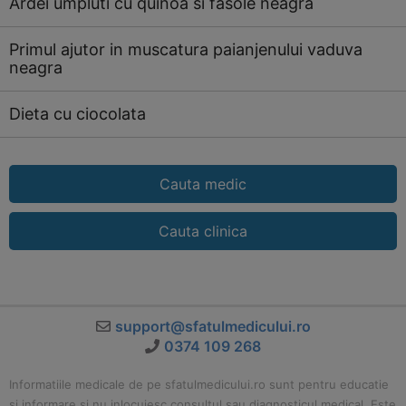
Ardei umpluti cu quinoa si fasole neagra
Primul ajutor in muscatura paianjenului vaduva
neagra
Dieta cu ciocolata
Cauta medic
Cauta clinica
support@sfatulmedicului.ro
0374 109 268
Informatiile medicale de pe sfatulmedicului.ro sunt pentru educatie
si informare si nu inlocuiesc consultul sau diagnosticul medical. Este