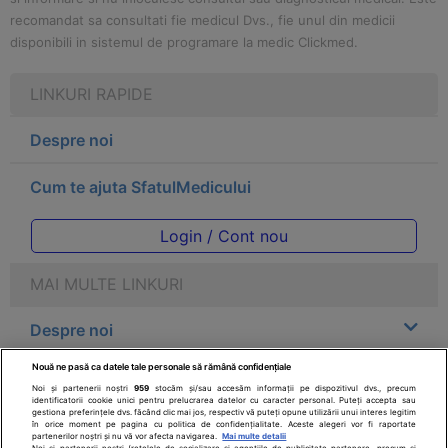
recomandat sa consultati fie medicul Dvs., fie unul din medicii
disponibili in sistemul de programare la medic Clickmed.
LINKURI RAPIDE
Despre noi
Cum te ajuta SfatulMedicului
Login / Cont nou
MAI MULTE LINKURI
Despre noi
Nouă ne pasă ca datele tale personale să rămână confidențiale
Legal
Noi și partenerii noștri
959
stocăm și/sau accesăm informații pe dispozitivul dvs., precum
identificatorii cookie unici pentru prelucrarea datelor cu caracter personal. Puteți accepta sau
gestiona preferințele dvs. făcând clic mai jos, respectiv vă puteți opune utilizării unui interes legitim
Drepturile consumatorului
în orice moment pe pagina cu politica de confidențialitate. Aceste alegeri vor fi raportate
partenerilor noștri și nu vă vor afecta navigarea.
Mai multe detalii
Noi si partenerii nostri (retelele de socializare si agentiile de publicitate partenere, precum si