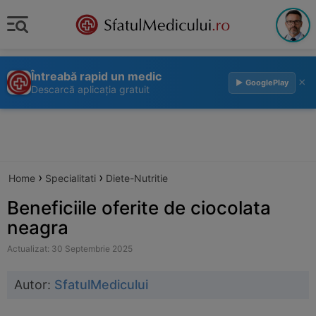
Întreabă rapid un medic
×
▶ GooglePlay
Descarcă aplicația gratuit
›
›
Home
Specialitati
Diete-Nutritie
Beneficiile oferite de ciocolata
neagra
Actualizat: 30 Septembrie 2025
Autor:
SfatulMedicului