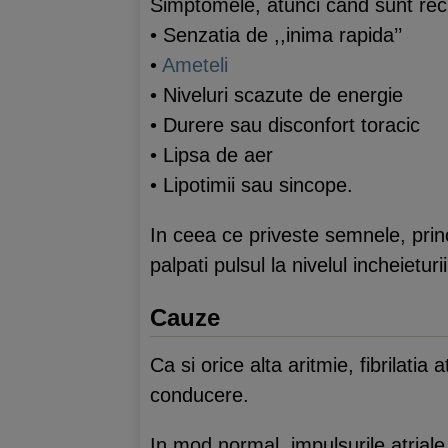
Simptomele, atunci cand sunt recu
• Senzatia de ,,inima rapida’’
•
Ameteli
• Niveluri scazute de energie
• Durere sau disconfort toracic
• Lipsa de aer
• Lipotimii sau sincope.
In ceea ce priveste semnele, princ
palpati pulsul la nivelul incheietur
Cauze
Ca si orice alta aritmie, fibrilatia
conducere.
In mod normal, impulsurile atrial