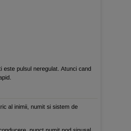
ti este pulsul neregulat. Atunci cand
apid.
ric al inimii, numit si sistem de
 conducere, punct numit nod sinusal.