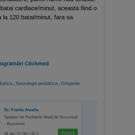
 batai cardiace/minut, aceasta fiind o
 la 120 batai/minut, fara sa
programări Clickmed
iatrica
,
Neurologie pediatrica
,
Ortopedie
Dr. Fratila Amalia
Spitalul de Pediatrie MedLife Bucuresti
- Bucuresti
📅 din 11.08 • 👍 1
Rezervă