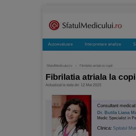
Autoevaluare
Interpretare analize
S
SfatulMedicului.ro
›
Fibrilatia atriala la copii
Fibrilatia atriala la copi
Actualizat la data de: 12 Mai 2025
Consultant medical
Dr. Butila Liana M
Medic Specialist in Pe
Clinica:
Spitalul Mu