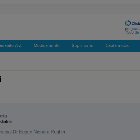
programa
7500 de 
anatate A-Z
Medicamente
Suplimente
Cauta medic
i
:
aria
diatrie
nicipal Dr Eugen Nicoara Reghin