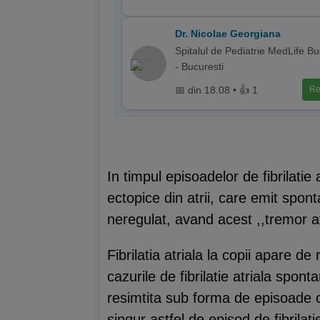
Dr. Nicolae Georgiana
Spitalul de Pediatrie MedLife Bu
- Bucuresti
📅 din 18.08 • 👍 1
Re
In timpul episoadelor de fibrilatie
ectopice din atrii, care emit spont
neregulat, avand acest ,,tremor atr
Fibrilatia atriala la copii apare de
cazurile de fibrilatie atriala spo
resimtita sub forma de episoade cu 
singur astfel de episod de fibrilatie