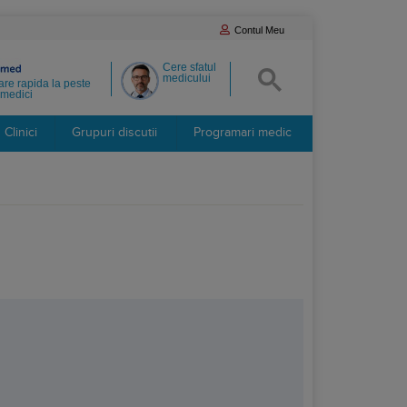
Contul Meu
Cere sfatul
medicului
re rapida la peste
medici
Clinici
Grupuri discutii
Programari medic