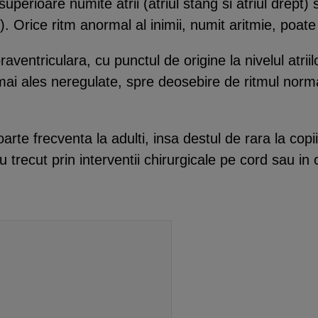
perioare numite atrii (atriul stang si atriul drept)
. Orice ritm anormal al inimii, numit aritmie, poate po
aventriculara, cu punctul de origine la nivelul atriil
 mai ales neregulate, spre deosebire de ritmul norma
foarte frecventa la adulti, insa destul de rara la cop
 trecut prin interventii chirurgicale pe cord sau in c