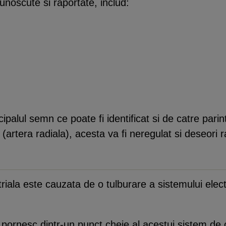
noscute si raportate, includ:
ipalul semn ce poate fi identificat si de catre parin
ii (artera radiala), acesta va fi neregulat si deseori r
 atriala este cauzata de o tulburare a sistemului elect
e pornesc dintr-un punct cheie al acestui sistem de