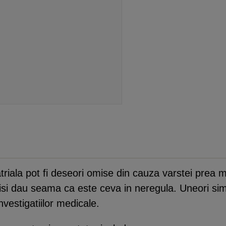
triala pot fi deseori omise din cauza varstei prea mi
u isi dau seama ca este ceva in neregula. Uneori simp
nvestigatiilor medicale.