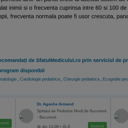
at inimii si o frecventa cuprinsa intre 60 si 100 de
pii, frecventa normala poate fi usor crescuta, pana
ecomandați de SfatulMedicului.ro prin serviciul de 
program disponibil
natologie
,
Cardiologie pediatrica
,
Chirurgie pediatrica
,
Ecografie ped
Dr. Agache Armand
Spitalul de Pediatrie MedLife Bucuresti
- Bucuresti
zervă
📅 din 13.08 • 👍 8
Rezervă