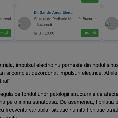
Dr. Sandu Anca Elena
curesti
Spitalul de Pediatrie MedLife Bucuresti
- Bucuresti
📅 din 10.08
zervă
Rezervă
 atriala, impulsul electric nu porneste din nodul sin
an si complet dezordonat impulsuri electrice. Atriile
ial’’.
 regula pe fondul unor patologii structurale ce afecte
ntana pe o inima sanatoasa. De asemenea, fibrilatia 
frecventa variabila, situatie numita fibrilatie atria
 atriala.