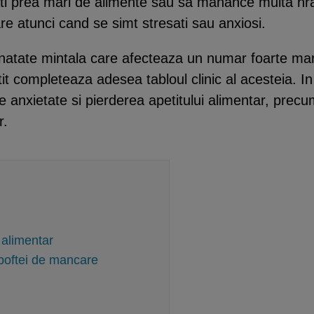
ti prea mari de alimente sau sa manance multa hran
re atunci cand se simt stresati sau anxiosi.
anatate mintala care afecteaza un numar foarte mar
etit completeaza adesea tabloul clinic al acesteia. 
re anxietate si pierderea apetitului alimentar, prec
r.
 alimentar
 poftei de mancare