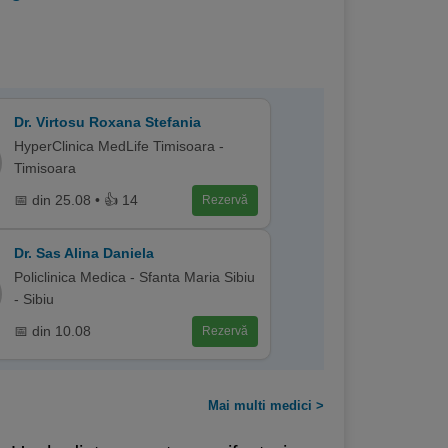
Dr. Virtosu Roxana Stefania
HyperClinica MedLife Timisoara -
Timisoara
📅 din 25.08 • 👍 14
Rezervă
Dr. Sas Alina Daniela
Policlinica Medica - Sfanta Maria Sibiu
- Sibiu
📅 din 10.08
Rezervă
Mai multi medici >