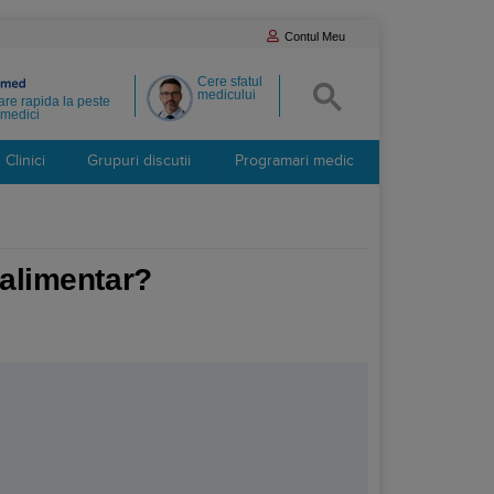
Contul Meu
Cere sfatul
medicului
re rapida la peste
medici
Clinici
Grupuri discutii
Programari medic
 alimentar?