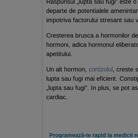
Raspunsul „lupta sau fugi” este o 
departe de potentialele amenintari
impotriva factorului stresant sau
Cresterea brusca a hormonilor de 
hormoni, adica hormonul eliberat
apetitului.
Un alt hormon,
cortizolul
, creste 
lupta sau fugi mai eficient. Consti
„lupta sau fugi”. In plus, se pot a
cardiac.
Programează-te rapid la medicii r