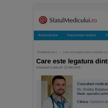
Autoevaluare
Interpretare analize
S
SfatulMedicului.ro
›
Care este legatura dintre anxietate si p
Care este legatura dint
Actualizat la data de: 22 Mai 2020
Consultant medical
Dr. Ovidiu Balaba
Medic specialist psihi
Clinica:
Spitalului d