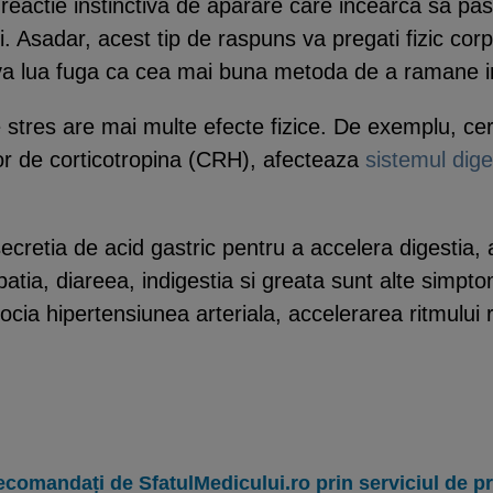
reactie instinctiva de aparare care incearca sa pas
. Asadar, acest tip de raspuns va pregati fizic cor
 va lua fuga ca cea mai buna metoda de a ramane i
stres are mai multe efecte fizice. De exemplu, cer
or de corticotropina (CRH), afecteaza
sistemul dige
secretia de acid gastric pentru a accelera digestia, 
patia, diareea, indigestia si greata sunt alte simpt
socia hipertensiunea arteriala, accelerarea ritmului 
ecomandați de SfatulMedicului.ro prin serviciul de 