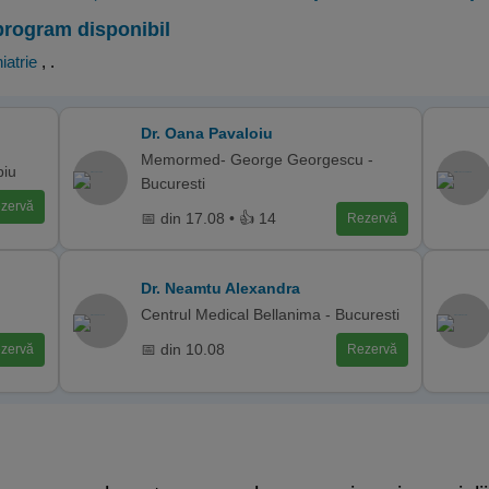
program disponibil
iatrie
,
.
Dr. Oana Pavaloiu
Memormed- George Georgescu -
biu
Bucuresti
zervă
📅 din 17.08 • 👍 14
Rezervă
Dr. Neamtu Alexandra
Centrul Medical Bellanima - Bucuresti
📅 din 10.08
zervă
Rezervă