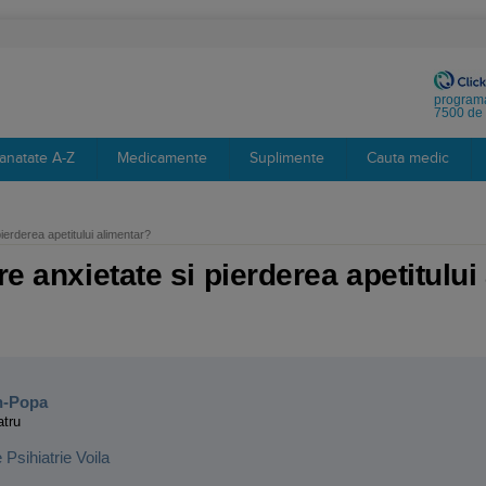
programa
7500 de 
anatate A-Z
Medicamente
Suplimente
Cauta medic
ierderea apetitului alimentar?
re anxietate si pierderea apetitului
:
n-Popa
atru
e Psihiatrie Voila