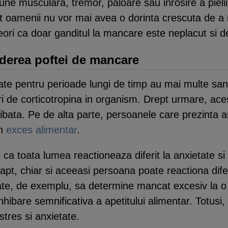
e musculara, tremor, paloare sau inrosire a pielii
ncat oamenii nu vor mai avea o dorinta crescuta de
eori ca doar ganditul la mancare este neplacut si d
rderea poftei de mancare
ate pentru perioade lungi de timp au mai multe san
i de corticotropina in organism. Drept urmare, aces
ibata. Pe de alta parte, persoanele care prezinta a
in
exces alimentar
.
 ca toata lumea reactioneaza diferit la anxietate si
pt, chiar si aceeasi persoana poate reactiona difer
oate, de exemplu, sa determine mancat excesiv la o
nhibare semnificativa a apetitului alimentar. Totus
tres si anxietate.