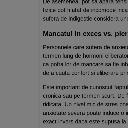
De asemenea, pot sa apara tensiun
fizice pot fi atat de incomode i
sufera de indigestie considera un
Mancatul in exces vs. pie
Persoanele care sufera de anxiet
termen lung de hormoni eliberator
ca pofta lor de mancare sa fie inh
de a cauta confort si eliberare pr
Este important de cunoscut faptul
cronica sau pe termen scurt. De fa
ridicata. Un nivel mic de stres p
anxietate severa poate induce o i
exact invers daca este supusa la s