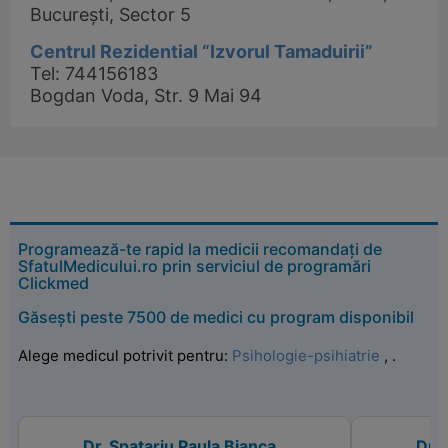
București, Sector 5
Centrul Rezidential “Izvorul Tamaduirii”
Tel: 744156183
Bogdan Voda, Str. 9 Mai 94
Programează-te rapid la medicii recomandați de
SfatulMedicului.ro prin serviciul de programări
Clickmed
Găsești peste 7500 de medici cu program disponibil
Alege medicul potrivit pentru:
Psihologie-psihiatrie
,
.
Dr. Spatariu Paula Bianca
Dr.