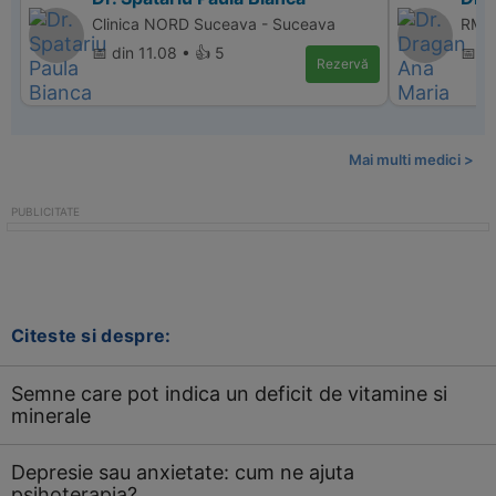
Clinica NORD Suceava - Suceava
RMN 
📅 din 11.08 • 👍 5
📅 d
Rezervă
Mai multi medici >
Citeste si despre:
Semne care pot indica un deficit de vitamine si
minerale
Depresie sau anxietate: cum ne ajuta
psihoterapia?