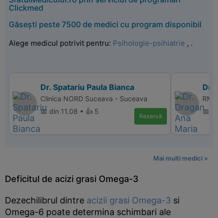
Clickmed
Găsești peste 7500 de medici cu program disponibil
Alege medicul potrivit pentru:
Psihologie-psihiatrie
,
.
Dr. Spatariu Paula Bianca
Dr.
Clinica NORD Suceava - Suceava
RMN 
📅 din 11.08 • 👍 5
📅 d
Rezervă
Mai multi medici >
Deficitul de acizi grasi Omega-3
Dezechilibrul dintre
acizii grasi Omega-3
si
Omega-6 poate determina schimbari ale