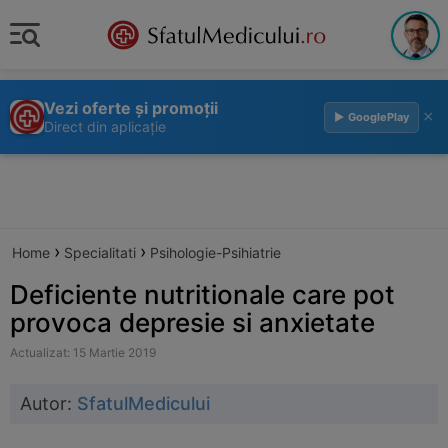
Vezi oferte și promoții
×
▶ GooglePlay
Direct din aplicație
›
›
Home
Specialitati
Psihologie-Psihiatrie
Deficiente nutritionale care pot
provoca depresie si anxietate
Actualizat: 15 Martie 2019
Autor:
SfatulMedicului