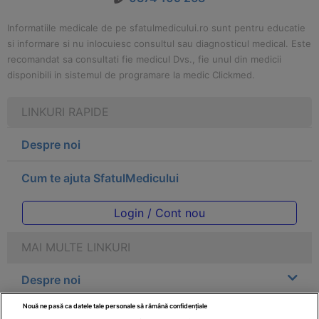
Informatiile medicale de pe sfatulmedicului.ro sunt pentru educatie
si informare si nu inlocuiesc consultul sau diagnosticul medical. Este
recomandat sa consultati fie medicul Dvs., fie unul din medicii
disponibili in sistemul de programare la medic Clickmed.
LINKURI RAPIDE
Despre noi
Cum te ajuta SfatulMedicului
Login / Cont nou
MAI MULTE LINKURI
Despre noi
Nouă ne pasă ca datele tale personale să rămână confidențiale
Legal