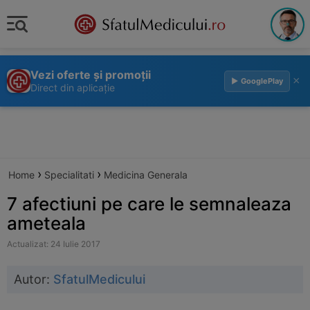
Vezi oferte și promoții
×
▶ GooglePlay
Direct din aplicație
›
›
Home
Specialitati
Medicina Generala
7 afectiuni pe care le semnaleaza
ameteala
Actualizat: 24 Iulie 2017
Autor:
SfatulMedicului