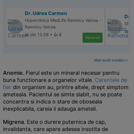
Dr. Udrea Carmen
Dr.
Hyperclinica MedLife Ramnicu Valcea -
Sfan
Ramnicu Valcea
📅 d
📅 din 13.08 • 👍 8
Rezervă
Mai multi medici >
Anemie
. Fierul este un mineral necesar pentru
buna functionare a organelor vitale.
Carentele de
fier
din organism au, printre altele, drept simptom
ameteala. Pacientul se simte slabit, nu se poate
concentra si indica o stare de oboseala
inexplicabila, careia ii adauga ameteli.
Migrena
. Este o durere puternica de cap,
invalidanta, care apare adesea insotita de