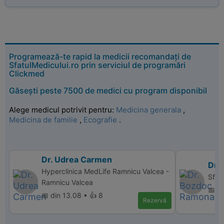
Programează-te rapid la medicii recomandați de
SfatulMedicului.ro prin serviciul de programări
Clickmed
Găsești peste 7500 de medici cu program disponibil
Alege medicul potrivit pentru:
Medicina generala
,
Medicina de familie
,
Ecografie
.
Dr. Udrea Carmen
Dr.
Hyperclinica MedLife Ramnicu Valcea -
Sfan
Ramnicu Valcea
📅 d
📅 din 13.08 • 👍 8
Rezervă