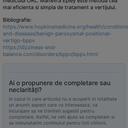
medicului ORL. Manevra Epley este metoda cea
mai eficienta si simpla de tratament a vertijului.
Bibliografie:
https://www.hopkinsmedicine.org/health/condition
and-diseases/benign-paroxysmal-positional-
vertigo-bppv
https://dizziness-and-
balance.com/disorders/bppv/bppv.html
Ai o propunere de completare sau
neclarități?
In cazul in care articolul nu a acoperit in totalitate
un anumit aspect care va intereseaza, va
incurajam sa ne trimiteti sugestii pentru
completare. Astfel, ne veti ajuta sa completam si
sa imbunatatim continutul pentru toti cititorii.