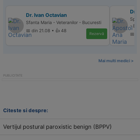
Dr.
Dr. Ivan Octavian
Spit
Sfanta Maria - Veteranilor - Bucuresti
- Bu
📅 din 21.08 • 👍 48
Rezervă
📅 d
Mai multi medici >
Citeste si despre:
Vertijul postural paroxistic benign (BPPV)