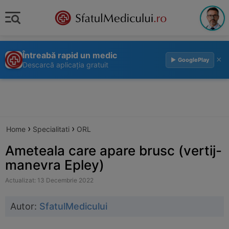
Întreabă rapid un medic
×
▶ GooglePlay
Descarcă aplicația gratuit
›
›
Home
Specialitati
ORL
Ameteala care apare brusc (vertij-
manevra Epley)
Actualizat: 13 Decembrie 2022
Autor:
SfatulMedicului