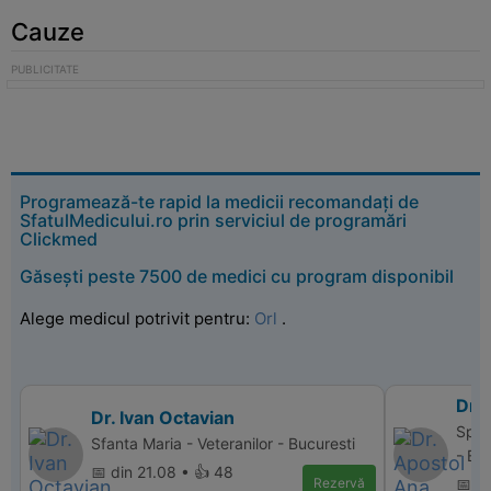
Cauze
Programează-te rapid la medicii recomandați de
SfatulMedicului.ro prin serviciul de programări
Clickmed
Găsești peste 7500 de medici cu program disponibil
Alege medicul potrivit pentru:
Orl
.
Dr.
Dr. Ivan Octavian
Spit
Sfanta Maria - Veteranilor - Bucuresti
- Bu
📅 din 21.08 • 👍 48
Rezervă
📅 d