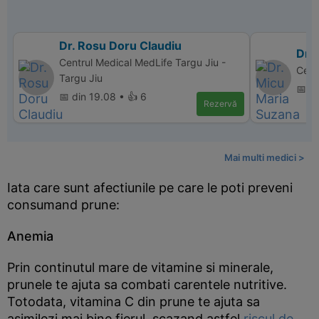
Dr. Rosu Doru Claudiu
Dr.
Centrul Medical MedLife Targu Jiu -
Cent
Targu Jiu
📅 d
📅 din 19.08 • 👍 6
Rezervă
Mai multi medici >
Iata care sunt afectiunile pe care le poti preveni
consumand prune:
Anemia
Prin continutul mare de vitamine si minerale,
prunele te ajuta sa combati carentele nutritive.
Totodata, vitamina C din prune te ajuta sa
asimilezi mai bine fierul, scazand astfel
riscul de