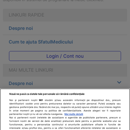
LINKURI RAPIDE
Despre noi
Cum te ajuta SfatulMedicului
Login / Cont nou
MAI MULTE LINKURI
Despre noi
Nouă ne pasă ca datele tale personale să rămână confidențiale
Legal
Noi și partenerii noștri
961
stocăm și/sau accesăm informații pe dispozitivul dvs., precum
identificatorii cookie unici pentru prelucrarea datelor cu caracter personal. Puteți accepta sau
gestiona preferințele dvs. făcând clic mai jos, respectiv vă puteți opune utilizării unui interes legitim
Drepturile consumatorului
în orice moment pe pagina cu politica de confidențialitate. Aceste alegeri vor fi raportate
partenerilor noștri și nu vă vor afecta navigarea.
Mai multe detalii
Noi si partenerii nostri (retelele de socializare si agentiile de publicitate partenere, precum si
furnizorii nostri de servicii de date analitice) prelucram date pentru a permite website-ului sa
Parteneri
functioneze, pentru a personaliza continutul si anunturile publicitare afisate in functie de
interesele si/sau profilul dvs., pentru a va oferi functionalitati aferente retelelor de socializare si