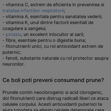
- vitamina C, extrem de eficienta in prevenirea si
tratatea infectiilor respiratorii
;
- vitamina A, esentiala pentru sanatatea vederii;
- vitamina K, unul dintre factorii esentiali de
coagulare a sangelui;
-
potasiu
, un excelent inlocuitor al sarii;
- fibre, esentiale pentru o digestie buna;
- fitonutrienti unici, cu rol antioxidant extrem de
puternic;
- fenoli, substante naturale cu rol protector asupra
neuronilor.
Ce boli poti preveni consumand prune?
Prunele contin neoclorogenic si acid clorogenic,
doi fitonutrienti care distrug radicalii liberi ce ataca
celulele corpului. Acesti antioxidanti puternici te
ajuta totodata sa elimini celulele deteriorate care