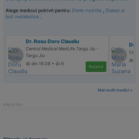
Alege medicul potrivit pentru:
Diete-nutritie
,
Diabet si
boli metabolice
.
Dr. Rosu Doru Claudiu
Dr.
Centrul Medical MedLife Targu Jiu -
Cent
Targu Jiu
📅 d
📅 din 19.08 • 👍 6
Rezervă
Mai multi medici >