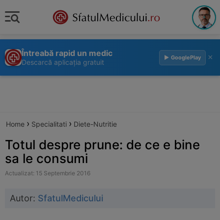
Întreabă rapid un medic
×
▶ GooglePlay
Descarcă aplicația gratuit
›
›
Home
Specialitati
Diete-Nutritie
Totul despre prune: de ce e bine
sa le consumi
Actualizat: 15 Septembrie 2016
Autor:
SfatulMedicului