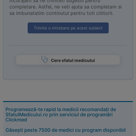
incurajam sa ne trimiteti sugestii pentru
completare. Astfel, ne veti ajuta sa completam si
sa imbunatatim continutul pentru toti cititorii.
Trimite o intrebare pe acest subiect
Cere sfatul medicului
Programează-te rapid la medicii recomandați de
SfatulMedicului.ro prin serviciul de programări
Clickmed
Găsești peste 7500 de medici cu program disponibil