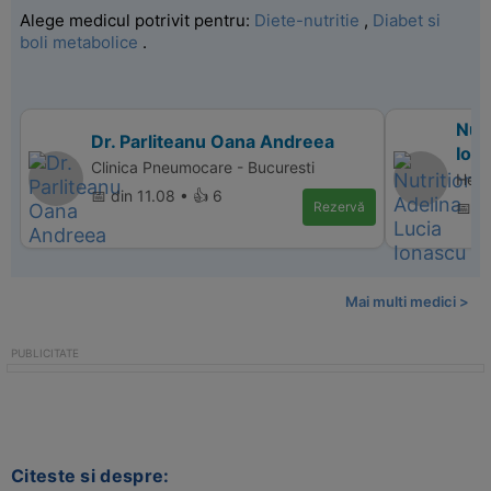
Alege medicul potrivit pentru:
Diete-nutritie
,
Diabet si
boli metabolice
.
Nutr
Dr. Parliteanu Oana Andreea
Ion
Clinica Pneumocare - Bucuresti
Heal
📅 din 11.08 • 👍 6
Rezervă
📅 d
Mai multi medici >
Citeste si despre: