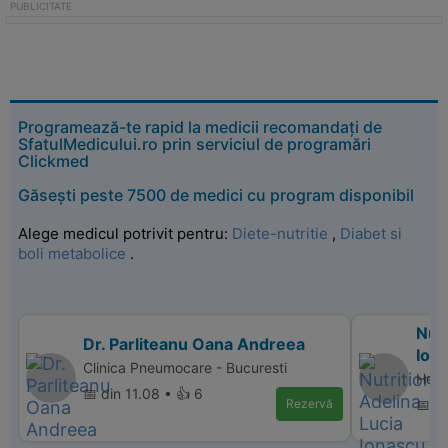
Programează-te rapid la medicii recomandați de
SfatulMedicului.ro prin serviciul de programări
Clickmed
Găsești peste 7500 de medici cu program disponibil
Alege medicul potrivit pentru:
Diete-nutritie
,
Diabet si
boli metabolice
.
Nutr
Dr. Parliteanu Oana Andreea
Ion
Clinica Pneumocare - Bucuresti
Heal
📅 din 11.08 • 👍 6
Rezervă
📅 d